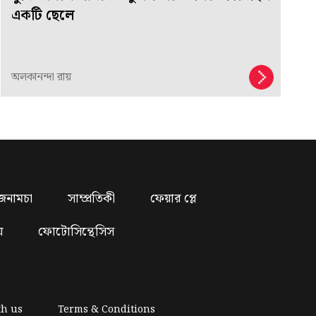
একটি ছেলে
অলকানন্দা রায়
জনামচা
সাম্প্রতিকী
ফেয়ার প্লে
য়
ফোটোসিন্থেসিস
th us
Terms & Conditions