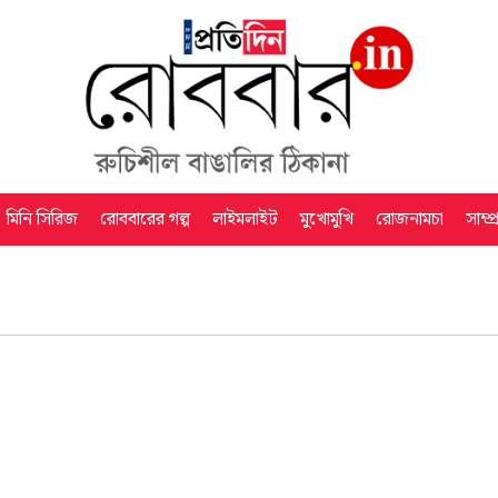
মিনি সিরিজ
রোববারের গল্প
লাইমলাইট
মুখোমুখি
রোজনামচা
সাম্প