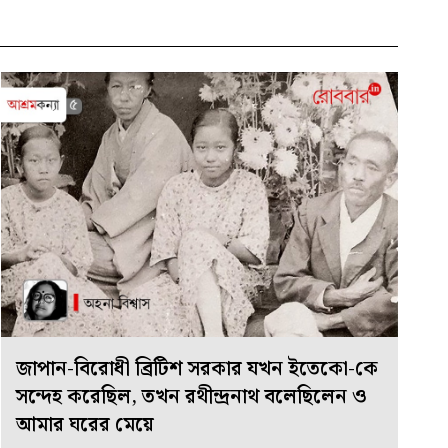
জাপান-বিরোধী ব্রিটিশ সরকার যখন ইতেকো-কে
সন্দেহ করেছিল, তখন রথীন্দ্রনাথ বলেছিলেন ও
আমার ঘরের মেয়ে