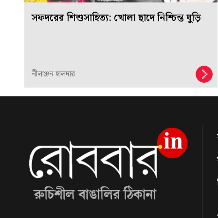
সফদরের শিশুসাহিত্য: খোলা ছাদে নিশ্চিন্ত ঘুড়ি
নীলাঞ্জন হালদার