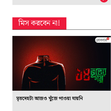
মিস করবেন না!
মৃতদেহটা আজও খুঁজে পাওয়া যায়নি