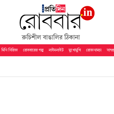
মিনি সিরিজ
রোববারের গল্প
লাইমলাইট
মুখোমুখি
রোজনামচা
সাম্প