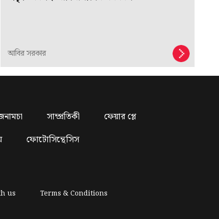
আবির সরকার
জনামচা
সাম্প্রতিকী
ফেয়ার প্লে
য়
ফোটোসিন্থেসিস
th us
Terms & Conditions