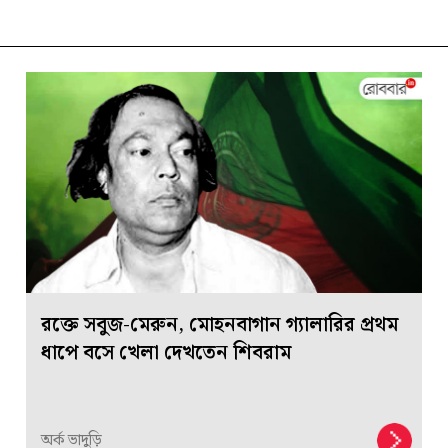
রক্তে সবুজ-মেরুন, মোহনবাগান গ্যালারির প্রথম
ধাপে বসে খেলা দেখতেন শিবরাম
অর্ক ভাদুড়ি