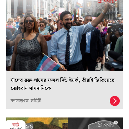
যাঁদের রক্ত-ঘামের ফসল নিউ ইয়র্ক, তাঁরাই জিতিয়েছে
জোহরান মামদানিকে
বনজ্যোৎস্না লাহিড়ী