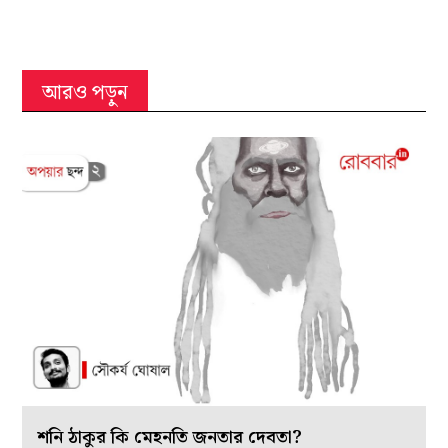
আরও পড়ুন
শনি ঠাকুর কি মেহনতি জনতার দেবতা?