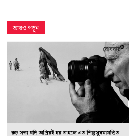
আরও পড়ুন
রূঢ় সত্য যদি অপ্রিয়ই হয় তাহলে এত শিল্পসুষমামণ্ডিত