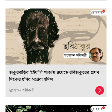
ঠাকুরবাড়ির ‘হেঁয়ালি খাতা’য় রয়েছে রবিঠাকুরের প্রথম
দিকের ছবির সম্ভাব্য হদিশ
সুশোভন অধিকারী