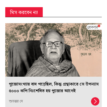
মিস করবেন না!
পুজোসংখ্যায় বাদ পড়েছিল, কিন্তু গ্রন্থাকারে সে উপন্যাস
৫০০০ কপি নিঃশেষিত হয় পুজোর আগেই
শুভঙ্কর দে