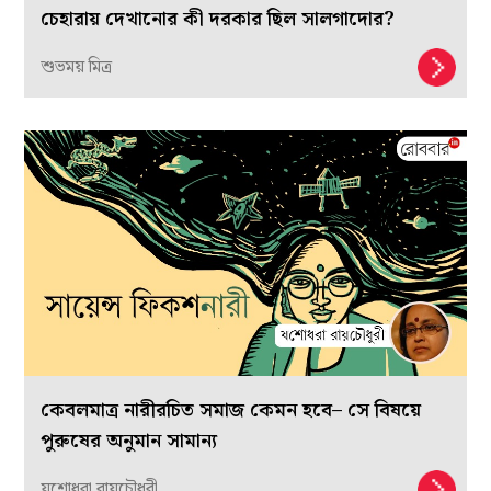
চেহারায় দেখানোর কী দরকার ছিল সালগাদোর?
শুভময় মিত্র
কেবলমাত্র নারীরচিত সমাজ কেমন হবে– সে বিষয়ে
পুরুষের অনুমান সামান্য
যশোধরা রায়চৌধুরী