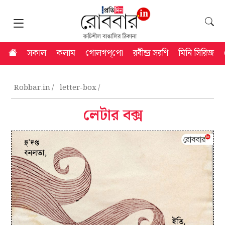
সকাল
কলাম
গোলগপ্‌পো
রবীন্দ্র সরণি
মিনি সিরিজ
Robbar.in
letter-box
লেটার বক্স