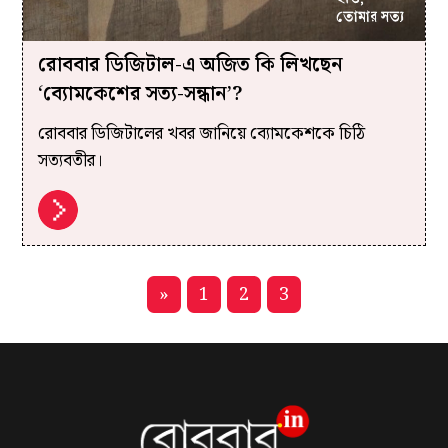
রোববার ডিজিটাল-এ অজিত কি লিখছেন
‘ব্যোমকেশের সত্য-সন্ধান’?
রোববার ডিজিটালের খবর জানিয়ে ব্যোমকেশকে চিঠি
সত্যবতীর।
»
1
2
3