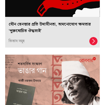
যৌন হেনস্তার প্রতি উদাসীনতা, অমনোযোগ ক্ষমতার
‘পুরুষোচিত ঔদ্ধত্যই’
তিতাস সমূহ