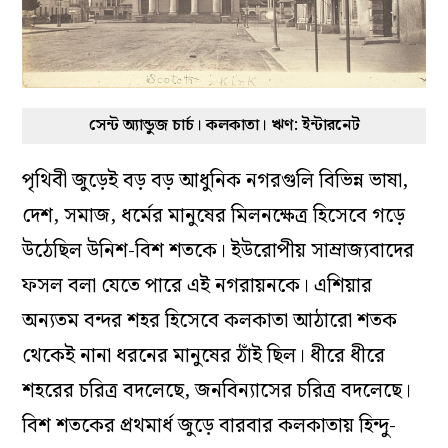
সেন্ট অ্যান্ডুজ চার্চ। কলকাতা। ঋণ: ইন্টারনেট
পৃথিবী জুড়েই বড় বড় আধুনিক নগরগুলি বিভিন্ন ভাষা,
দেশ, সমাজ, ধর্মের মানুষের মিলনক্ষেত্র হিসেবে গড়ে
উঠেছিল উনিশ-বিশ শতকে। ইউরোপীয় সাম্রাজ্যবাদের
ফসল বলা যেতে পারে এই নগরায়নকে। এশিয়ার
অন্যতম বন্দর শহর হিসেবে কলকাতা আঠারো শতক
থেকেই নানা ধরনের মানুষের ঠাঁই ছিল। ধীরে ধীরে
শহরের চরিত্র বদলেছে, জনবিন্যাসের চরিত্র বদলেছে।
বিশ শতকের প্রথমার্ধ জুড়ে বারবার কলকাতায় হিন্দু-