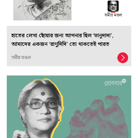
হাতের লেখা ছোঁয়ার জন্য আপনার ছিল ‘ভানুদাদা’,
আমাদের একজন ‘রাণুদিদি’ তো থাকতেই পারত
সমীর মণ্ডল