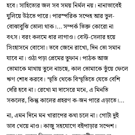
হবে। সাহিত্যের জল সব সময় নির্মল নয়। নানাভাবেই
ঘুলিয়ে উঠতে পারে। পারস্পরিক সন্দেহ আর ভুল-
বোঝাবুঝি তোলা থাক।… সম্পর্ক তিক্ত কোরো না
বৎস। বরং কলমে ধার লাগাও। বেস্ট-সেলার হয়ে
সিংহাসনে বোসো। তবে জেনে রাখো, দিন তো সমান
যাবে না। ওঠা পড়া প্রেমের তুফান। পাঠক আজ
তোমাকে মাথায় তুলে নাচছে, কাল তোমাকে ভুঁয়ে ফেলে
ঋণ শোধ করবে। স্মৃতি থেকে বিস্মৃতিতে যেতে বেশি
দেরি হবে না। রেখো মা দাসেরে মনে, এ মিনতি
সকলের, কিন্তু কালের প্রহরণ ক-জন পারে এড়াতে।…
না, এমন দিনে মন খারাপের কথা চলে না। গোটা দুই
ডাব খেয়ে নাও। কাজু সহযোগে বইপাড়ার সন্দেশ।