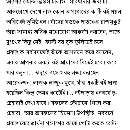
তারপর কোল্ড ড্রিঙ্কস চালাও। সাবধানীর জন্য চা।
আড়চোখে দেখে নাও কোন ভাগ্যবানের ক-টি বই পয়লা
তারিখেই ভূমিষ্ঠ হল। যাঁদের মস্তকে পাঠকের রাজমুকুট
তাঁরা সামান্য অধিক মনোযোগ আকর্ষণ করবেন, তাতে
দুঃখের কিছু নেই। ফার্স্ট বয় বুক ফুলিয়েই চলে।
প্রকাশক সর্বসমক্ষেই তাঁকে আপ্যায়ন করে বলবেন,
এবার আপনার একটা বই আমাদের দিতেই হবে। কবে
যাব বলুন।… অদূরে বসে সবই লক্ষ্য করছেন
আরেকজন, লাজুক লাজুক মুখে, যাঁর একটি বই ছাপা
হয়েছিল কিন্তু তেমন কাটেনি।… বইপাড়ায় নববর্ষে দু-
চেহারাই দেখা যাবে। সফলের কোঁচানো গিলে করা
চেহারা। আর অসফলের ম্রিয়মাণ উপস্থিতি। নববর্ষে
প্রকাশকের প্রার্থনা গণেশের কাছে গোটা কতক বেস্ট-