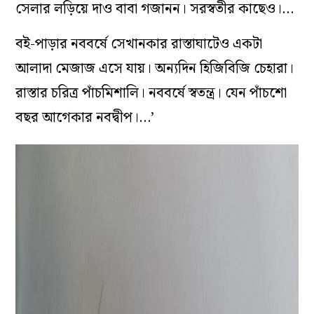
সেলার লড়িয়ে দাও বাবা গজানন। সরস্বতীর কাছেও।…
বই-পাড়ার নববর্ষে সেখানকার রাস্তাঘাটেও একটা
আলাদা মেজাজ এসে যায়। অন্যদিন হিজিবিজি চেহারা।
রাস্তার চরিত্র পাঁচমিশালি। নববর্ষে স্বতন্ত্র। যেন পাঁচশো
বছর আগেকার নবদ্বীপ।…’