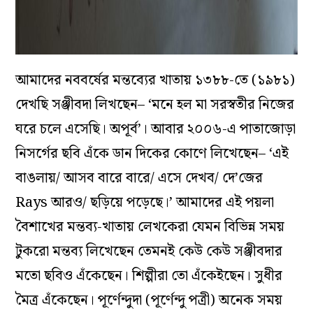
আমাদের নববর্ষের মন্তব্যের খাতায় ১৩৮৮-তে (১৯৮১)
দেখছি সঞ্জীবদা লিখছেন– ‘মনে হল মা সরস্বতীর নিজের
ঘরে চলে এসেছি। অপূর্ব’। আবার ২০০৬-এ পাতাজোড়া
নিসর্গের ছবি এঁকে ডান দিকের কোণে লিখেছেন– ‘এই
বাঙলায়/ আসব বারে বারে/ এসে দেখব/ দে’জের
Rays আরও/ ছড়িয়ে পড়েছে।’ আমাদের এই পয়লা
বৈশাখের মন্তব্য-খাতায় লেখকেরা যেমন বিভিন্ন সময়
টুকরো মন্তব্য লিখেছেন তেমনই কেউ কেউ সঞ্জীবদার
মতো ছবিও এঁকেছেন। শিল্পীরা তো এঁকেইছেন। সুধীর
মৈত্র এঁকেছেন। পূর্ণেন্দুদা (পূর্ণেন্দু পত্রী) অনেক সময়