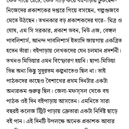
কেউ পায়ে হেঁটে, কেউ গাড়ি করে বইপাড়ায় ঢুকছেন–
নিজেদের প্রকাশকের দপ্তরে গিয়ে বসছেন, গল্পগুজবে
মেতে উঠছেন। তখনকার বড় প্রকাশকদের ঘরে– মিত্র ও
ঘোষ, এম সি সরকার, প্রকাশ ভবন, নিউ এজ, বেঙ্গল
পাবলিশার্স, আনন্দ পাবলিশার্স ইত্যাদি জায়গায় একত্রিত
হতেন তাঁরা। বইপাড়ায় লেখকদের যেন চলমান প্রদর্শনী।
তখনও মিডিয়ার এমন বিস্ফোরণ হয়নি। ছাপা-মিডিয়া
ভিন্ন অন্য কিছু সুদূরতম কল্পনাতেও ছিল না। তাই
পাঠকদের কাছেও বৈশাখের প্রথম দিনটার একটা
অন্যরকম গুরুত্ব ছিল। জেলা-মফস্‌সল থেকে বহু
পাঠক ওই দিন বইপাড়ায় আসতেন। এমনিতে সারা
বছরই কলেজ স্ট্রিট পাড়ায় ক্রেতারা একটা নির্দিষ্ট ছাড়ে
বই পান। এই দিনটি উপলক্ষে অনেক প্রকাশক আবার