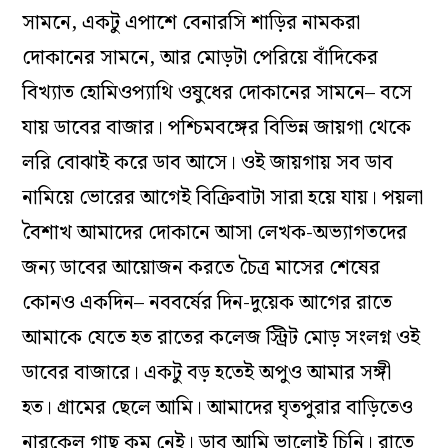
সামনে, একটু এপাশে বেনারসি শাড়ির নামকরা
দোকানের সামনে, আর মোড়টা পেরিয়ে বাঁদিকের
বিখ্যাত হোমিওপ্যাথি ওষুধের দোকানের সামনে– বসে
যায় ডাবের বাজার। পশ্চিমবঙ্গের বিভিন্ন জায়গা থেকে
লরি বোঝাই করে ডাব আসে। ওই জায়গায় সব ডাব
নামিয়ে ভোরের আগেই বিক্রিবাটা সারা হয়ে যায়। পয়লা
বৈশাখ আমাদের দোকানে আসা লেখক-অভ্যাগতদের
জন্য ডাবের আয়োজন করতে চৈত্র মাসের শেষের
কোনও একদিন– নববর্ষের দিন-দুয়েক আগের রাতে
আমাকে যেতে হত রাতের কলেজ স্ট্রিট মোড় সংলগ্ন ওই
ডাবের বাজারে। একটু বড় হতেই অপুও আমার সঙ্গী
হত। গ্রামের ছেলে আমি। আমাদের ঘৃতপুরার বাড়িতেও
নারকেল গাছ কম নেই। ডাব আমি ভালোই চিনি। রাতে