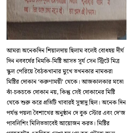
আমরা অনেকদিন শিয়ালদায় ছিলাম বলেই বোধহয় দীর্ঘ
দিন নববর্ষের নিমকি-মিষ্টি আসত সূর্য সেন স্ট্রিটে মিত্র
স্কুল পেরিয়ে বৈঠকখানার মুখে তখনকার নামকরা
মিষ্টির দোকান ‘করুণাময়ী’ থেকে। আজকালকার মতো
ঝাঁ-চকচকে দোকান নয়, কিন্তু সেই দোকানের মিষ্টি
থেকে শুরু করে প্রতিটি খাবারই সুস্বাদু ছিল। অনেক দিন
পর্যন্ত পয়লা বৈশাখের অনুষ্ঠান দে বুক স্টোর এবং দে’জ
পাবলিশিং মিলিতভাবেই আয়োজন করত। মিষ্টির