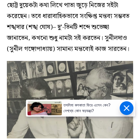
ছোট্ট দুয়েকটা কথা লিখে পাতা জুড়ে নিজের সইটা
করেছেন। তবে ধারাবাহিকভাবে সংক্ষিপ্ত মন্তব্য সম্ভবত
শঙ্খদার (শঙ্খ ঘোষ)– দু’-তিনটি শব্দে শুভেচ্ছা
জানাতেন, কখনো শুধু নামটা সই করতেন। সুনীলদাও
(সুনীল গঙ্গোপাধ্যায়) সামান্য মন্তব্যেই কাজ সারতেন।
তসলিমা কলকাতা ফিরে এলেন কেন?
নেপথ্যে কোন ষড়যন্ত্র?