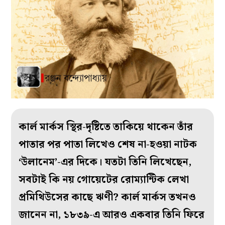
কার্ল মার্কস স্থির-দৃষ্টিতে তাকিয়ে থাকেন তাঁর
পাতার পর পাতা লিখেও শেষ না-হওয়া নাটক
‘উলানেম’-এর দিকে। যতটা তিনি লিখেছেন,
সবটাই কি নয় গোয়েটের রোম্যান্টিক লেখা
প্রমিথিউসের কাছে ঋণী? কার্ল মার্কস তখনও
জানেন না, ১৮৩৯-এ আরও একবার তিনি ফিরে