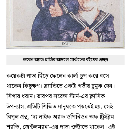
লরেন অ্যান্ড হার্ডির আদলে মার্কসের বইয়ের প্রচ্ছদ
কয়েকটা পাতা ছিঁড়ে ফেলেন কার্ল! চুপ করে বসে
থাকেন কিছুক্ষণ। ব্র্যান্ডিতে একটা গভীর চুমুক দেন।
সিগার ধরান। তারপর লরেন্স স্টার্ন-এর ক্লাসিক
উপন্যাস, প্রতিটি শিক্ষিত মানুষকে পড়তেই হয়, সেই
বিপুল গ্রন্থ, ‘দ্য লাইফ অ্যান্ড ওপিনিওন অফ ট্রিস্ট্রাম
শ্যান্ডি, জেন্টলম্যান’-এর পাতা ওল্টাতে থাকেন। এই