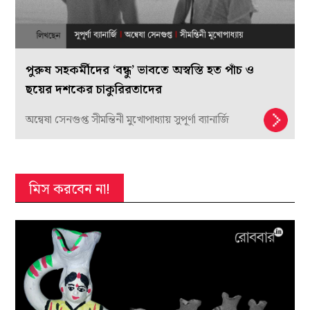
পুরুষ সহকর্মীদের ‘বন্ধু’ ভাবতে অস্বস্তি হত পাঁচ ও
ছয়ের দশকের চাকুরিরতাদের
অন্বেষা সেনগুপ্ত সীমন্তিনী মুখোপাধ্যায় সুপূর্ণা ব্যানার্জি
মিস করবেন না!