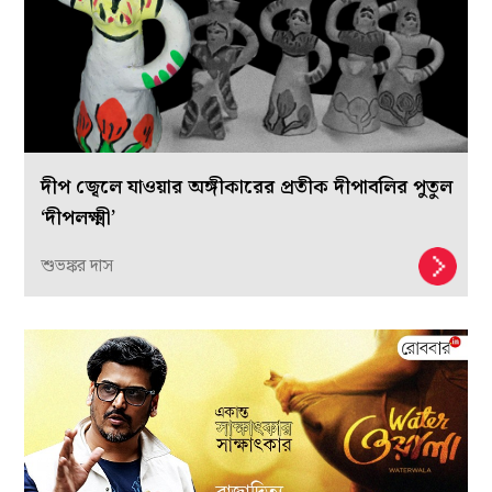
দীপ জ্বেলে যাওয়ার অঙ্গীকারের প্রতীক দীপাবলির পুতুল
‘দীপলক্ষ্মী’
শুভঙ্কর দাস