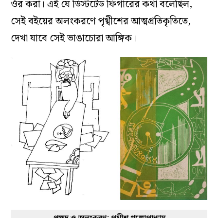
ওঁর করা। এই যে ডিস্টর্টেড ফিগারের কথা বলেছিল,
সেই বইয়ের অলংকরণে পৃথ্বীশের আত্মপ্রতিকৃতিতে,
দেখা যাবে সেই ভাঙাচোরা আঙ্গিক।