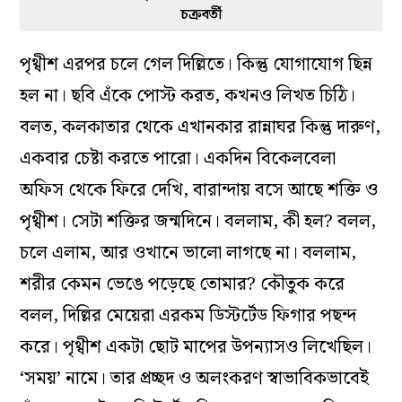
চক্রবর্তী
পৃথ্বীশ এরপর চলে গেল দিল্লিতে। কিন্তু যোগাযোগ ছিন্ন
হল না। ছবি এঁকে পোস্ট করত, কখনও লিখত চিঠি।
বলত, কলকাতার থেকে এখানকার রান্নাঘর কিন্তু দারুণ,
একবার চেষ্টা করতে পারো। একদিন বিকেলবেলা
অফিস থেকে ফিরে দেখি, বারান্দায় বসে আছে শক্তি ও
পৃথ্বীশ। সেটা শক্তির জন্মদিনে। বললাম, কী হল? বলল,
চলে এলাম, আর ওখানে ভালো লাগছে না। বললাম,
শরীর কেমন ভেঙে পড়েছে তোমার? কৌতুক করে
বলল, দিল্লির মেয়েরা এরকম ডিস্টর্টেড ফিগার পছন্দ
করে। পৃথ্বীশ একটা ছোট মাপের উপন্যাসও লিখেছিল।
‘সময়’ নামে। তার প্রচ্ছদ ও অলংকরণ স্বাভাবিকভাবেই