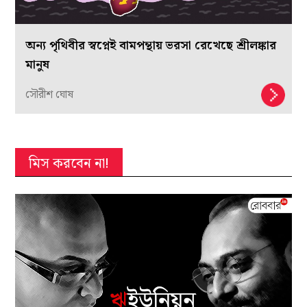
অন্য পৃথিবীর স্বপ্নেই বামপন্থায় ভরসা রেখেছে শ্রীলঙ্কার
মানুষ
সৌরীশ ঘোষ
মিস করবেন না!