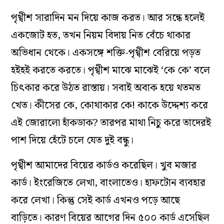
পৃথ্বীশ সারাদিন মন দিয়ে কাজ করত। আর সন্ধে হলেই
একজোট হত, তখন নিয়ম বিদায় নিত বেঁচে থাকার
অভিধান থেকে। একসঙ্গে শক্তি-পৃথ্বীশ বেরিয়ে পড়ত
হইহই করতে করতে। পৃথ্বীশ মাঝে মাঝেই ‘কে কে’ বলে
চিৎকার করে উঠত রাস্তায়। সবাই অবাক হয়ে থতমত
খেত। কীসের কে, কোথাকার কে! কাকে উদ্দেশ্য করে
এই জোরালো হাঁকডাক? তারপর মাথা নিচু করে তাদেরই
পাশ দিয়ে হেঁটে চলে যেত দুই বন্ধু।
পৃথ্বীশ আমাদের বিয়ের কার্ডও করেছিল। খুব মজার
কার্ড। ইংরেজিতে লেখা, বাংলাতেও। হাফটোন ব্যবহার
করে লেখা। কিন্তু সেই কার্ড এখনও পড়ে আছে
বাড়িতে। কারণ বিয়ের আগের দিন ৫০০ কার্ড এসেছিল