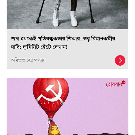
জন্ম থেকেই প্রতিবন্ধকতার শিকার, তবু বিমানকর্মীর
দাবি: দু’মিনিট হেঁটে দেখান!
অমিতাভ চট্টোপাধ্যায়