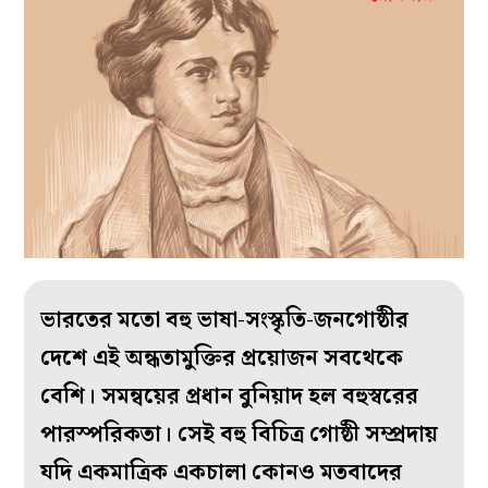
ভারতের মতো বহু ভাষা-সংস্কৃতি-জনগোষ্ঠীর
দেশে এই অন্ধতামুক্তির প্রয়োজন সবথেকে
বেশি। সমন্বয়ের প্রধান বুনিয়াদ হল বহুস্বরের
পারস্পরিকতা। সেই বহু বিচিত্র গোষ্ঠী সম্প্রদায়
যদি একমাত্রিক একচালা কোনও মতবাদের