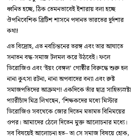
ধ্বনিত হচ্ছে, ঠিক তেমনভাবেই ইশারায় বলা হচ্ছে
ঔপনিবেশিক ব্রিটিশ শাসনে পদানত ভারতের দুর্দশার
কথা!
এত বিদ্রোহ, এত নবচিন্তনের তরঙ্গ এবং তার আঘাতে
সনাতন বদ্ধ-সমাজ টলমল করে উঠবেই। ফলে
ডিরোজিও এবং ‘ইয়ং বেঙ্গল’ গোষ্ঠীর বিরুদ্ধে শুরু হল
নানা কুৎসা রটনা, নানা অপবাদের বন‌্যা এবং রুষ্ট
সমাজপতিদের আক্রমণ! একদিকে তাঁর ছাত্র সাহিত‌্যস্রষ্টা
প‌্যারীচাঁদ মিত্র লিখছেন, ‘শিক্ষকদের মধ্যে মিস্টার
ডিরোজিও সবথেকে জোর দিতেন মতামত বিনিময়ের
ওপর। আমাদের ঠেলে দিতেন মুক্ত আলোচনার মধ্যে।
সব বিষয়েই আলোচনা হত– তা সে সমাজ বিষয়ে হোক,