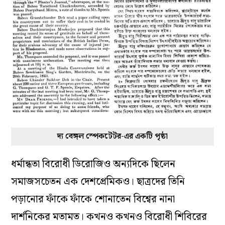
দ্য বেঙ্গল স্পেকটেটর-এর একটি পৃষ্ঠা
ধর্মান্ধতা বিরোধী ডিরোজিও অন‌্যদিকে ছিলেন
সমাজসচেতন এক দেশপ্রেমিকও। ছাত্রদের তিনি
পড়ানোর ফাঁকে ফাঁকে শোনাতেন বিশ্বের নানা
দার্শনিকের মতামত। কখনও কখনও বিরোধী শিবিরের