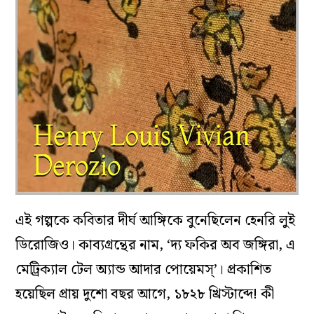
এই গল্পকে কবিতার দীর্ঘ আঙ্গিকে বুনেছিলেন হেনরি লুই
ডিরোজিও। কাব্যগ্রন্থের নাম, ‘দ‌্য ফকির অব জঙ্গিরা, এ
মেট্রিক্যাল টেল অ্যান্ড আদার পোয়েমস্‌’। প্রকাশিত
হয়েছিল প্রায় দুশো বছর আগে, ১৮২৮ খ্রিস্টাব্দে! কী