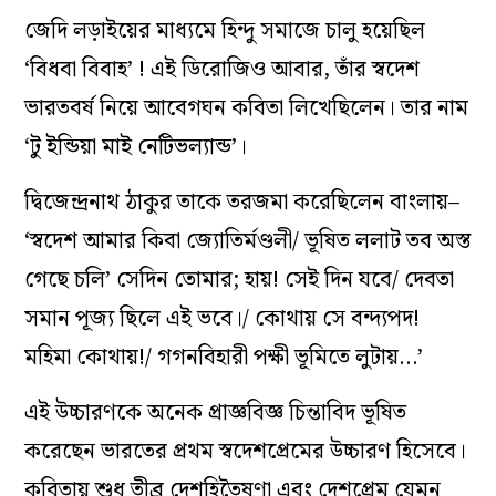
জেদি লড়াইয়ের মাধ‌্যমে হিন্দু সমাজে চালু হয়েছিল
‘বিধবা বিবাহ’ ! এই ডিরোজিও আবার, তাঁর স্বদেশ
ভারতবর্ষ নিয়ে আবেগঘন কবিতা লিখেছিলেন। তার নাম
‘টু ইন্ডিয়া মাই নেটিভল‌্যান্ড’।
দ্বিজেন্দ্রনাথ ঠাকুর তাকে তরজমা করেছিলেন বাংলায়–
‘স্বদেশ আমার কিবা জ্যোতির্মণ্ডলী/ ভূষিত ললাট তব অস্ত
গেছে চলি’ সেদিন তোমার; হায়! সেই দিন যবে/ দেবতা
সমান পূজ‌্য ছিলে এই ভবে।/ কোথায় সে বন্দ‌্যপদ!
মহিমা কোথায়!/ গগনবিহারী পক্ষী ভূমিতে লুটায়…’
এই উচ্চারণকে অনেক প্রাজ্ঞবিজ্ঞ চিন্তাবিদ ভূষিত
করেছেন ভারতের প্রথম স্বদেশপ্রেমের উচ্চারণ হিসেবে।
কবিতায় শুধু তীব্র দেশহিতৈষণা এবং দেশপ্রেম যেমন