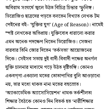
অবিরাম সংঘর্ষে জ্বলে উঠত বিচিত্র চিন্তার স্ফুলিঙ্গ।
ডিরোজিও ছাত্রদের পড়তে বলতেন বিখ‌্যাত লেখক টম
পেইনের বই– ‘যুক্তির যুগ’ (Age of Reason)। নামেই
স্পষ্ট লেখকের অভিপ্রায়। যুক্তিবোধ ধারালো করার
এমন অনেক পদক্ষেপ নিতেন ডিরোজিও। সেজন‌্য
বারবার তিনি জোর দিতেন ‘তর্কসভা’ আয়োজনের
দিকে। সেইসব সভায় দুই বাদী-বিবাদী পক্ষের অনর্গল
যুক্তি চালনার মাধ‌্যমে গড়ে উঠত দৃষ্টিভঙ্গি। কোনও
একবগ্‌গা একচালা মতের তোতাপাখির বুলি আওড়ানো
নয়, তার মধ্যে থাকত নানা মতের বহুস্রোত।
‘অ‌্যাকাডেমিক অ‌্যাসোসিয়েশন’ নামক তর্কশীলতা
শিক্ষার বৈঠকে কোনও দিন বিতর্ক হত ‘নারীশিক্ষার