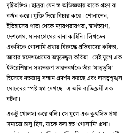
দৃষ্টিভঙ্গিও। ছাত্ররা যেন স্ব-অভিজ্ঞতায় তাকে গ্রহণ বা
বর্জন করে। যুক্তি দিয়ে বিচার করে। শোনাতেন,
ইতিহাসের পাতা থেকে ন‌্যায়পরায়ণতা, স্বার্থত‌্যাগ,
দেশপ্রেম, মানবপ্রেমের নানা কাহিনি। লিখতেন
একদিকে গোলামি প্রথার বিরুদ্ধে প্রতিবাদের কবিতা,
আবার স্বদেশপ্রেমের অত্যুজ্জ্বল কবিতা। সেই যুগে এক
ইউরেশিয়ান সদ‌্যতরুণ ভারতবর্ষকে তাঁর ‘মাতৃভূমি’
হিসেবে নতজানু সম্মান প্রদর্শন করছে এবং দাসত্বশৃঙ্খল
মোচনের স্পষ্ট স্বপ্ন দেখছে– এ অতি ব‌্যতিক্রমী এক
ঘটনা।
একটু খোলসা করে বলি। সে যুগে এক কুৎসিত প্রথা
সমাজে চালু ছিল, যাকে বলা হত ‘গোলামি’ প্রথা।