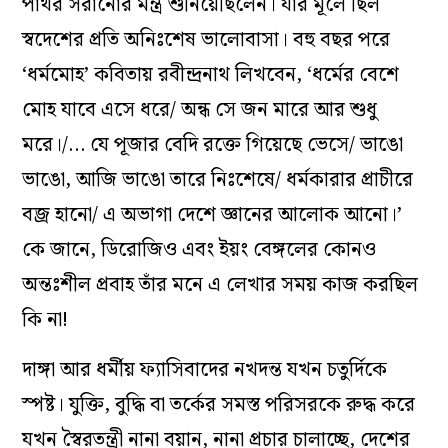
পাথর সরানোর মন্ত্র শুনিয়েছিলেন। যার মূলে ছিল
স্বদেশের প্রতি অনিঃশেষ ভালোবাসা। বহু বছর পরে
‘ধর্মমোহ’ কবিতায় রবীন্দ্রনাথ লিখবেন, ‘ধর্মের বেশে
মোহ যাবে এসে ধরে/ অন্ধ সে জন মারে আর শুধু
মরে।/… যে পূজার বেদি রক্তে গিয়েছে ভেসে/ ভাঙো
ভাঙো, আজি ভাঙো তারে নিঃশেষে/ ধর্মকারার প্রাচীরে
বজ্র হানো/ এ অভাগা দেশে জ্ঞানের আলোক আনো।’
কে জানে, ডিরোজিও এবং ইয়ং বেঙ্গলের কোনও
অন্তঃশীল প্রবাহ তাঁর মনে এ লেখার সময় কাজ করছিল
কি না!
দাঙ্গা আর ধর্মীয় ফ‌্যাসিবাদের নখদন্ত যখন চতুর্দিকে
স্পষ্ট। যুক্তি, বুদ্ধি বা তর্কের সমস্ত পরিসরকে রুদ্ধ করে
যখন স্বৈরতন্ত্রী নানা বয়ান, নানা প্রচার চালাচ্ছে, দেশের