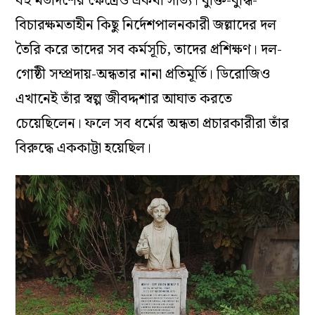
বহু মতাদর্শের ক্ষেত্রেও একথা সত্যি। যুক্তি-বুদ্ধি-
বিচারক্ষমতাহীন কিছু নির্দেশপালনকারী জল্লাদের দল
তৈরি করে তাদের সব কর্মসূচি, তাদের প্রশিক্ষণ। দল-
গোষ্ঠী সম্প্রদায়-অন্ধতার নানা প্রতিমূর্তি। ডিরোজিও
এখানেই তাঁর স্বল্প জীবদ্দশার আঘাত করতে
চেয়েছিলেন। ফলে সব ধর্মের অন্ধতা প্রচারকারীরা তাঁর
বিরুদ্ধে এককাট্টা হয়েছিল।