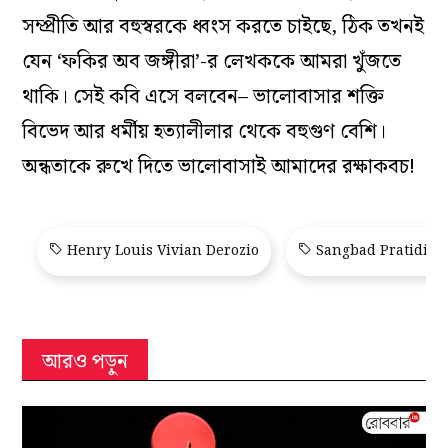
সম্প্রীতি আর বহুস্বরকে ধ্বংস করতে চাইছে, ঠিক তখনই
যেন ‘ফকির অব জঙ্গীরা’-র লেখককে আমরা খুঁজতে
থাকি। সেই কবি এসে বলবেন– ভালোবাসার শক্তি
বিভেদ আর ধর্মীয় হত‌্যালীলার থেকে বহুগুণ বেশি।
অন্ধতাকে রুখে দিতে ভালোবাসাই আমাদের রক্ষাকবচ!
Henry Louis Vivian Derozio
Sangbad Pratidin
আরও পড়ুন