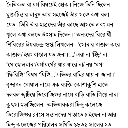
নৈতিকতা বা ধর্ম বিষয়েই হোক। নিজে তিনি ছিলেন
মুক্তচিন্তার মানুষ আর সহজেই তাঁর সঙ্গে কথা বলা
যেত। তিনি তাঁর ছাত্রদের তাঁর কাছে আসতে এবং মন
খুলে কথা বলতে উৎসাহ দিতেন।’ অন‌্যদের বিরোধী
শিবিরের ঈশ্বরচন্দ্র গুপ্ত লিখলেন– ‘সোনার বাঙাল করে
কাঙাল/ ইয়ং বাঙাল যত জনা।…/ এরা না ‘হিঁদু’ না
‘মোছোলমান’/ধর্মাধর্মের ধার ধারে না/ নয় ‘মগ’
‘ফিরিঙ্গি’ বিষম ‘ধিঙ্গি…’/ ভিতর বাহির যায় না জানা।’
বৃন্দাবন ঘোষাল নামে এক ব‌্যক্তি কোশাকুশি হাতে
দলবল জুটিয়ে ডিরোজিওর নামে বাড়ি-বাড়ি গিয়ে নানা
কুৎসা ছড়াচ্ছিলেন। অভিভাবকরা হিন্দু কলেজে
ডিরোজিওর ক্লাসে সন্তানদের পাঠাতে চাইছেন না আর।
হিন্দু কলেজের পরিচালন সমিতি ১৮৩১ সালের ২৩