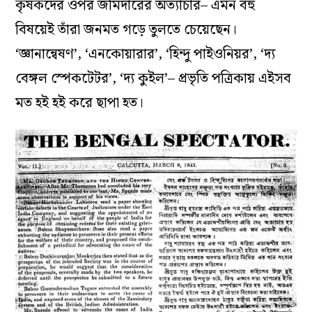
কৃষকদের ওপর জমিদারের অত‌্যাচার– এমন বহু
বিষয়েই তাঁরা জনমত গড়ে তুলতে চেয়েছেন।
‘জ্ঞানান্বেষণ’, ‘এনকোয়ারার’, ‘হিন্দু পাইওনিয়র’, ‘দ্য
বেঙ্গল স্পেকটেটর’, ‘দ‌্য কুইল’– প্রভৃতি পত্রিকায় এইসব
মত হই হই করে ছাপা হত।