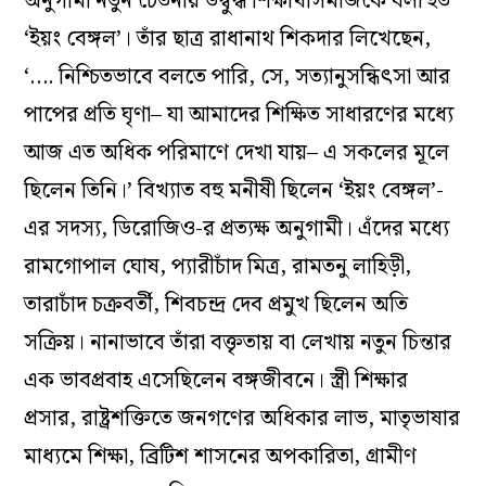
অনুগামী নতুন চেতনায় উদ্বুদ্ধ শিক্ষার্থীসমাজকে বলা হত
‘ইয়ং বেঙ্গল’। তাঁর ছাত্র রাধানাথ শিকদার লিখেছেন,
‘…. নিশ্চিতভাবে বলতে পারি, সে, সত্যানুসন্ধিৎসা আর
পাপের প্রতি ঘৃণা– যা আমাদের শিক্ষিত সাধারণের মধ্যে
আজ এত অধিক পরিমাণে দেখা যায়– এ সকলের মূলে
ছিলেন তিনি।’ বিখ্যাত বহু মনীষী ছিলেন ‘ইয়ং বেঙ্গল’-
এর সদস্য, ডিরোজিও-র প্রত্যক্ষ অনুগামী। এঁদের মধ্যে
রামগোপাল ঘোষ, প্যারীচাঁদ মিত্র, রামতনু লাহিড়ী,
তারাচাঁদ চক্রবর্তী, শিবচন্দ্র দেব প্রমুখ ছিলেন অতি
সক্রিয়। নানাভাবে তাঁরা বক্তৃতায় বা লেখায় নতুন চিন্তার
এক ভাবপ্রবাহ এসেছিলেন বঙ্গজীবনে। স্ত্রী শিক্ষার
প্রসার, রাষ্ট্রশক্তিতে জনগণের অধিকার লাভ, মাতৃভাষার
মাধ‌্যমে শিক্ষা, ব্রিটিশ শাসনের অপকারিতা, গ্রামীণ