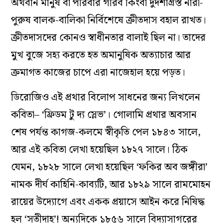
অর্থবান মানুষ বা পরিবার গরিব কিংবা দুর্দশাগ্রস্ত নারী-
পুরুষ বালক-বালিকা নির্বিশেষে ক্রীতদাস বহাল রাখত।
ক্রীতদাসদের কোনও স্বাধীনতার বালাই ছিল না। তাদের
মুখ বুজে সহ‌্য করতে হত অমানুষিক অত‌্যাচার আর
ক্রমাগত কাজের চাপে এরা নাজেহাল হয়ে পড়ত।
ডিরোজিও এই প্রথার বিলোপ সাধনের জন‌্য লিখলেন
কবিতা– ‘ফ্রিডম টু দ্য স্লেভ’। গোলামি প্রথার অবসান
শেষ পর্যন্ত কাগজ-কলমে স্বীকৃতি পেল ১৮৪৩ সালে,
আর এই কবিতা লেখা হয়েছিল ১৮২৭ সালে। ঠিক
যেমন, ১৮২৮ সালে লেখা হয়েছিল ‘ফকির অব জঙ্গীরা’
নামক দীর্ঘ কাহিনি-কাব‌্যটি, আর ১৮২৯ সালে রামমোহন
রায়ের উদ্যোগে এবং একক প্রয়াসে আইন করে নিষিদ্ধ
হল ‘সতীদাহ’! অন‌্যদিকে ১৮৫৬ সালে বিদ‌্যাসাগরের