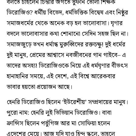
বলতে চাইলেন চিন্তার জগতে তুফান তোলা শিক্ষক
ডিরোজিও? ধর্মীয় বিভেদ, ধর্মভিত্তিক বিদ্বেষ এবং নিষ্ঠুর
সমাজধর্মের থেকে অনেক বড় হল ভালোবাসা। ঘৃণার
বদলে ভালোবাসার কথা শোনানো সেদিন সহজ ছিল না।
সমাজজুড়ে তখন ধর্মান্ধ মুরুব্বিদের রক্তচক্ষু! দুই ধর্মের
দুই মানুষ, প্রেমের আশ্বাসে নবজীবনের গান গাইবে– এ
তাদের অসহ‌্য! ডিরোজিওকে নিয়ে এই ধর্মঘৃণার বীভৎস
হানাহানির সময়ে, এই দেশে, এই বিশ্বে আরেকবার
ভাবার হয়তো প্রয়োজন আছে।
হেনরি ডিরোজিও ছিলেন ‘ইউরেশীয়’ সম্প্রদায়ের মানুষ।
পুরো নাম: হেনরি লুই ভিভিয়ান ডিরোজিও। বাবা
ফ্রান্সিস ছিলেন পর্তুগিজ আর মা সোফিয়া হলেন
এদেশের মেয়ে। আজ যদি যাও হিন্দু স্কুলে, তাহলে