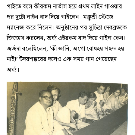
পূর্বা দামের সঙ্গে যৌথ গানের রেকর্ড
একবার ‘স্বাধীনতা’ পত্রিকার সাহায্যকল্পে আয়োজিত এক
অনুষ্ঠানে মজার ঘটনা ঘটল। অনুষ্ঠানে গানে আছেন
দেবব্রত বিশ্বাস, সুচিত্রা মিত্র, অর্ঘ্য সেন, নাচে মঞ্জুশ্রী
চাকী সরকার। দেবব্রত ঠিক করেছিলেন মঞ্জুশ্রী চাকীর
নাচের সঙ্গে ‘নৃত্যের তালে তালে’ গানটি অর্ঘ্য গাইবেন।
অর্ঘ্যর একদিকে জর্জদা, অন্যদিকে সুচিত্রা মিত্র। অর্ঘ্য
গাইতে বসে কীরকম নার্ভাস হয়ে প্রথম লাইন গাওয়ার