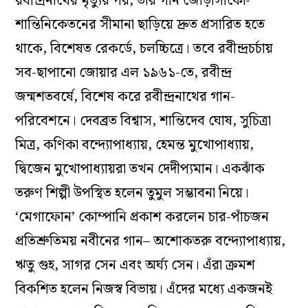
রবীন্দ্রনাথের মৃত্যুর পর, তাঁর গান জোড়াসাঁকো-
শান্তিনিকেতনের সীমানা ছাড়িয়ে দ্রুত প্রসারিত হতে
থাকে, বিশেষত রেকর্ডে, চলচ্চিত্রে। তবে রবীন্দ্রচর্চায়
সব-ছাপানো জোয়ার এল ১৯৬১-তে, রবীন্দ্র
জন্মশতবর্ষে, বিশেষ করে রবীন্দ্রনাথের গান-
পরিবেশনে। দেবব্রত বিশ্বাস, শান্তিদেব ঘোষ, সুচিত্রা
মিত্র, কণিকা বন্দ্যোপাধ্যায়, হেমন্ত মুখোপাধ্যায়,
দ্বিজেন মুখোপাধ্যায়রা তখন দেদীপ্যমান। একঝাঁক
তরুণ শিল্পী উপস্থিত হলেন তুমুল সম্ভাবনা নিয়ে।
‘মেগাফোন’ কোম্পানি প্রকাশ করলেন চার-পাঁচজন
প্রতিশ্রুতিময় নবীনের গান– অশোকতরু বন্দ্যোপাধ্যায়,
ঋতু গুহ, সাগর সেন এবং অর্ঘ্য সেন। এঁরা ক্রমশ
বিকশিত হলেন নিজস্ব বিভায়। এঁদের মধ্যে একজনই