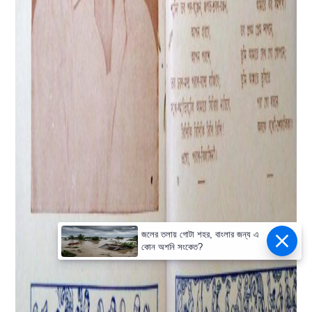
জলের তলায় গোটা শহর, বাংলার জন্য এ
কোন অশনি সংকেত?