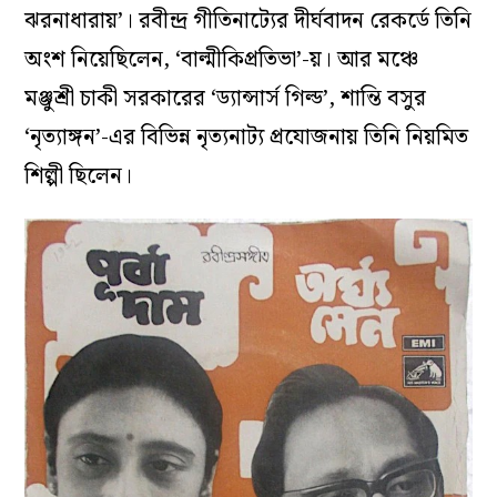
দেবব্রত তাঁর গানে যেভাবে যন্ত্রের ব্যবহার করেছেন,
অর্ঘ্য কিন্তু সেভাবে করেননি। অর্ঘ্যর রেকর্ডে
যন্ত্রায়োজন অনেক পরিমিত। সুচিত্রা মিত্রর পরিচালনায়
অনেক গান রেকর্ড করেছিলেন অর্ঘ্য, সুচিত্রা খুবই পছন্দ
করতেন অর্ঘ্যর গান। এক রেকর্ডে দু’জনে যুগ্মকণ্ঠে
শুনিয়েছিলেন ‘ওগো কিশোর আজি তোমার দ্বারে’ আর
‘নীল অঞ্জনঘন পুঞ্জ ছায়ায় সম্বৃত অম্বর’। একটিতে যদি
বসন্তের অনুষঙ্গ, অন্যটিতে সঘন বর্ষার ছবি। পাশাপাশি
নবীন প্রজন্মের শিল্পীদের সঙ্গেও দ্বৈত কণ্ঠে গান
গেয়েছেন অর্ঘ্য। শ্রীনন্দা মুখোপাধ্যায়ের সঙ্গে ‘এ শুধু
অলসমায়া’, দেবারতি সোমের সঙ্গে ‘আলোকের এই
ঝরনাধারায়’। রবীন্দ্র গীতিনাট্যের দীর্ঘবাদন রেকর্ডে তিনি