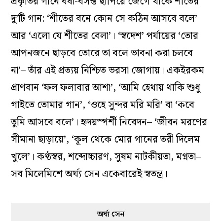
প্রকৃতির গানে বর্ষা-বসন্ত ছাপিয়ে জেগে থাকে শীতের
দু’টি গান: ‘শীতের বনে কোন সে কঠিন আসবে বলে’
আর ‘এলো যে শীতের বেলা’। ‘স্বদেশ’ পর্যায়ের ‘তোর
আপনজনে ছাড়বে তোরে তা বলে ভাবনা করা চলবে
না’– তাঁর এই প্রত্যয় নিশ্চিত ভরসা জোগায়। একইরকম
প্রাণবান ‘ফল ফলাবার আশা’, ‘আমি হেথায় থাকি শুধু
গাইতে তোমার গান’, ‘ওহে সুন্দর মরি মরি’ বা ‘কবে
তুমি আসবে বলে’। হৃদয়স্পর্শী নিবেদন– ‘জীবন মরণের
সীমানা ছাড়ায়ে’, ‘কূল থেকে মোর গানের তরী দিলেম
খুলে’। কণ্ঠস্বর, শব্দোচ্চারণ, সুষম নাটকীয়তা, মগ্নতা–
সব মিলেমিশে অর্ঘ্য সেন একেবারেই স্বতন্ত্র।