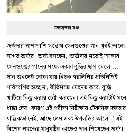
পর দুটো লাইন বাদ দিয়ে গাইলেন। মঞ্জুশ্রী স্টেজে
ম্যানেজ করে নিলেন। অনুষ্ঠানের পর সুচিত্রা দেবব্রতকে
জিজ্ঞেস করলেন, অর্ঘ্য এইরকম বাদ দিয়ে গাইল কেন!
জর্জদা বলেছিলেন, ‘কী জানি, অগো বোধহয় পছন্দ হয়
নাই!’ উদয়শঙ্করের দলেও এক সময় গান গেয়েছেন
অর্ঘ্য।