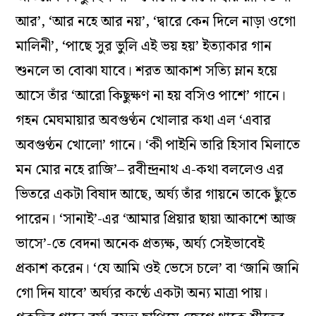
আর’, ‘আর নহে আর নয়’, ‘দ্বারে কেন দিলে নাড়া ওগো
মালিনী’, ‘পাছে সুর ভুলি এই ভয় হয়’ ইত্যাকার গান
শুনলে তা বোঝা যাবে। শরত আকাশ সত্যি ম্লান হয়ে
আসে তাঁর ‘আরো কিছুক্ষণ না হয় বসিও পাশে’ গানে।
গহন মেঘমায়ার অবগুণ্ঠন খোলার কথা এল ‘এবার
অবগুণ্ঠন খোলো’ গানে। ‘কী পাইনি তারি হিসাব মিলাতে
মন মোর নহে রাজি’– রবীন্দ্রনাথ এ-কথা বললেও এর
ভিতরে একটা বিষাদ আছে, অর্ঘ্য তাঁর গায়নে তাকে ছুঁতে
পারেন। ‘সানাই’-এর ‘আমার প্রিয়ার ছায়া আকাশে আজ
ভাসে’-তে বেদনা অনেক প্রত্যক্ষ, অর্ঘ্য সেইভাবেই
প্রকাশ করেন। ‘যে আমি ওই ভেসে চলে’ বা ‘জানি জানি
গো দিন যাবে’ অর্ঘ্যর কণ্ঠে একটা অন্য মাত্রা পায়।