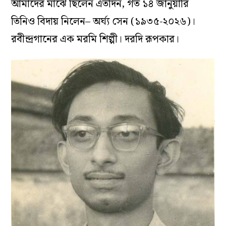
আমাদের মাঝে ছিলেন এতদিন, গত ১৪ জানুয়ারি
তিনিও বিদায় নিলেন– অর্ঘ্য সেন (১৯৩৫-২০২৬)।
রবীন্দ্রগানের এক মরমি শিল্পী। দরদি রূপকার।