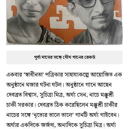
অংশ নিয়েছিলেন, ‘বাল্মীকিপ্রতিভা’-য়। আর মঞ্চে
মঞ্জুশ্রী চাকী সরকারের ‘ড্যান্সার্স গিল্ড’, শান্তি বসুর
‘নৃত্যাঙ্গন’-এর বিভিন্ন নৃত্যনাট্য প্রযোজনায় তিনি নিয়মিত
শিল্পী ছিলেন।