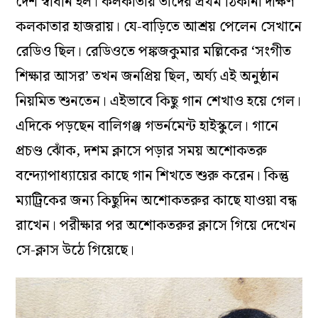
দেশ স্বাধীন হল। কলকাতায় তাঁদের প্রথম ঠিকানা দক্ষিণ
কলকাতার হাজরায়। যে-বাড়িতে আশ্রয় পেলেন সেখানে
রেডিও ছিল। রেডিওতে পঙ্কজকুমার মল্লিকের ‘সংগীত
শিক্ষার আসর’ তখন জনপ্রিয় ছিল, অর্ঘ্য এই অনুষ্ঠান
নিয়মিত শুনতেন। এইভাবে কিছু গান শেখাও হয়ে গেল।
এদিকে পড়ছেন বালিগঞ্জ গভর্নমেন্ট হাইস্কুলে। গানে
প্রচণ্ড ঝোঁক, দশম ক্লাসে পড়ার সময় অশোকতরু
বন্দ্যোপাধ্যায়ের কাছে গান শিখতে শুরু করেন। কিন্তু
ম্যাট্রিকের জন্য কিছুদিন অশোকতরুর কাছে যাওয়া বন্ধ
রাখেন। পরীক্ষার পর অশোকতরুর ক্লাসে গিয়ে দেখেন
সে-ক্লাস উঠে গিয়েছে।