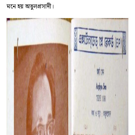
নক্ষত্রভরা মঞ্চ
জর্জদার পাশাপাশি সন্তোষ সেনগুপ্তের গান খুবই ভালো
লাগত অর্ঘ্যর। অর্ঘ্য বলছেন, ‘জর্জদার মতোই সন্তোষ
সেনগুপ্তের গানের মধ্যে একটা বুদ্ধির ছাপ মেলে।…
গান শুনলেই বোঝা যায় নিছক স্বরলিপির প্রতিলিপিই
পরিবেশিত হচ্ছে না, রীতিমতো মেহনত করে, বুদ্ধি
খাটিয়ে কিছু করার চেষ্টা করছেন। এই কিছু করাটাই মনে
ধাক্কা দেয়। কারণ এই পরীক্ষা নিরীক্ষায় টেকনিক দক্ষতার
যান্ত্রিকতা নেই, আছে প্রেম এবং উপলব্ধির আলো।’ এই
বিশেষ পছন্দের মানুষটির কাছেও গান শিখেছেন অর্ঘ্য।
মনে হয় অতুলপ্রসাদী।