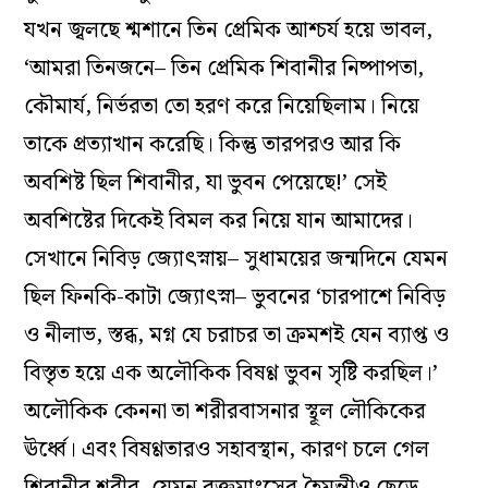
যখন জ্বলছে শ্মশানে তিন প্রেমিক আশ্চর্য হয়ে ভাবল,
‘আমরা তিনজনে– তিন প্রেমিক শিবানীর নিষ্পাপতা,
কৌমার্য, নির্ভরতা তো হরণ করে নিয়েছিলাম। নিয়ে
তাকে প্রত্যাখান করেছি। কিন্তু তারপরও আর কি
অবশিষ্ট ছিল শিবানীর, যা ভুবন পেয়েছে!’ সেই
অবশিষ্টের দিকেই বিমল কর নিয়ে যান আমাদের।
সেখানে নিবিড় জ্যোৎস্নায়– সুধাময়ের জন্মদিনে যেমন
ছিল ফিনকি-কাটা জ্যোৎস্না– ভুবনের ‘চারপাশে নিবিড়
ও নীলাভ, স্তব্ধ, মগ্ন যে চরাচর তা ক্রমশই যেন ব্যাপ্ত ও
বিস্তৃত হয়ে এক অলৌকিক বিষণ্ণ ভুবন সৃষ্টি করছিল।’
অলৌকিক কেননা তা শরীরবাসনার স্থূল লৌকিকের
ঊর্ধ্বে। এবং বিষণ্ণতারও সহাবস্থান, কারণ চলে গেল
শিবানীর শরীর, যেমন রক্তমাংসের হৈমন্তীও ছেড়ে