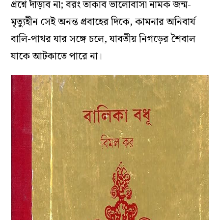
প্রশ্নে দাঁড়াব না; বরং তাকাব ভালোবাসা নামক জন্ম-
মৃত্যুহীন সেই অনন্ত প্রবাহের দিকে, কামনার অনিবার্য
বালি-পাথর যার সঙ্গে চলে, যাবতীয় নিগড়ের শৈবাল
যাকে আটকাতে পারে না।