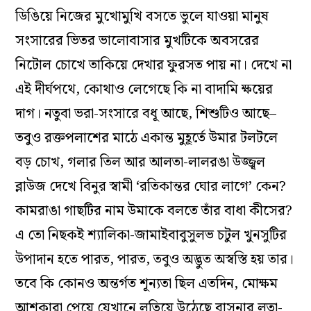
ডিঙিয়ে নিজের মুখোমুখি বসতে ভুলে যাওয়া মানুষ
সংসারের ভিতর ভালোবাসার মুখটিকে অবসরের
নিটোল চোখে তাকিয়ে দেখার ফুরসত পায় না। দেখে না
এই দীর্ঘপথে, কোথাও লেগেছে কি না বাদামি ক্ষয়ের
দাগ। নতুবা ভরা-সংসারে বধূ আছে, শিশুটিও আছে–
তবুও রক্তপলাশের মাঠে একান্ত মুহূর্তে উমার টলটলে
বড় চোখ, গলার তিল আর আলতা-লালরঙা উজ্জ্বল
ব্লাউজ দেখে বিনুর স্বামী ‘রতিকান্তর ঘোর লাগে’ কেন?
কামরাঙা গাছটির নাম উমাকে বলতে তাঁর বাধা কীসের?
এ তো নিছকই শ্যালিকা-জামাইবাবুসুলভ চটুল খুনসুটির
উপাদান হতে পারত, পারত, তবুও অদ্ভুত অস্বস্তি হয় তার।
তবে কি কোনও অন্তর্গত শূন্যতা ছিল এতদিন, মোক্ষম
আশকারা পেয়ে যেখানে লতিয়ে উঠেছে বাসনার লতা-