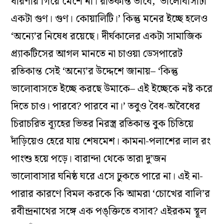
ধারণায় গিয়ে মেশে না। রতিকান্ত ভাবে, ‘ভালোবাসাটা
একটা গুণ। গুণ। কোয়ালিটি।’ কিন্তু মনের ইচ্ছে হলেও
‘অন্যে’র নিষেধ রয়েছে। দীর্ঘকালের একটা সামাজিক
প্র্যাকটিসের আগল মানতে না চাওয়া ডেসপারেট
রতিকান্ত সেই ‘অন্যে’র উদ্দেশে জানায়– ‘কিন্তু
ভালোবাসতে ইচ্ছে করছে উমাকে– এই ইচ্ছেকে নষ্ট করে
দিতে চাও। পারবে? পারবে না।’ তবুও বৈধ-অবৈধের
চিরাচরিত ব্যূহের ভিতর নিরস্ত্র রতিকান্ত বুক চিতিয়ে
দাঁড়িয়েও হেরে যায় শেষমেশ। কামনা-পলাশের লাল রং
পাংশু হয়ে পড়ে। বারান্দা থেকে তারা দু’জন
ভালোবাসার ঘনিষ্ঠ ঘরে এসে ঢুকতে পারে না। এই না-
পারার কারণে বিমল করকে কি আমরা ‘চোখের বালি’র
রবীন্দ্রনাথের সঙ্গে এক পঙ্‌ক্তিতে বসাব? এইরকম স্থূল