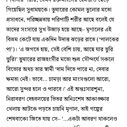
গিয়েছিল সুধাময়কে। তুষারের কোমল তুলোর মতো
প্রসাধনে, পরিচ্ছন্নতায় পরিপাটি শরীর আছে বলেই যে
তাদের সংসারে সুখ উজাড় হয়ে আছে– মৃণালের এই
বিভ্রম কেটে যায় একদিন উদাত্ত ঝড়ের রাতে (‘পালকের
পা’)। ‘এ জগতে হায়, সেই বেশি চায়, আছে যার ভুরি
ভুরি!’ তুষারের রাজহংসীর মতো শুভ্র সৌন্দর্যে সকলে
বিভোর অথচ তার স্বামী ‘দাম দিতে পারে না, দেবার
ক্ষমতা নেই। ভাবে… চামড়া আর মাংসগুলো আরো,
আরো সুন্দর হলে ও পারবে।’ এই অন্তঃসারশূন্য,
নিরাবরণ দেহবলয়ের ভিতর অনিঃশেষ আকাঙ্ক্ষার
খেলায় আটকে পড়তে চায়নি মৃণাল, তাই গল্পের
শেষবাক্যে জিতে যায় সে– ‘…একটা আবরণ থাকলেও