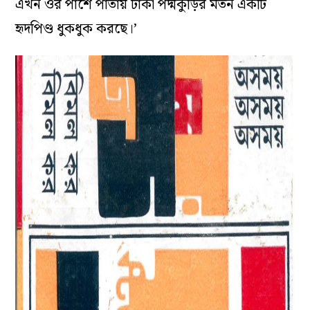
এখন ওর পাশে পাতায় ঢাকা পদ্মকুঁড়ির মতন একটি
হৃদপিণ্ড ধুকধুক করছে।’