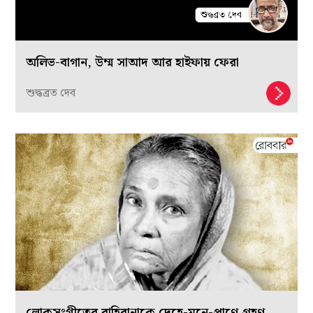
অলিভ-বাগান, উম্ম সাআদ আর হাইফায় ফেরা
শুদ্ধব্রত দেব
লোকসংগীতের বাহিরানাকে দেহে-মনে-প্রাণে গ্রহণ