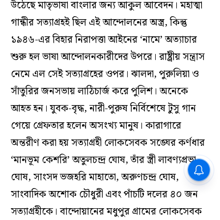
লোকসেবক সংঘের পদযাত্রা
গানগুলি বিশ্লেষণ করলে দেখা যায় প্রতিটি ছত্রে বাংলা
ভাষার ওপর বিহার সরকারের দমন নীতির ফলে
মানুষের ক্ষোভ ও যন্ত্রণা প্রতিফলিত। এর পাশাপাশি ফুটে
উঠেছে মাতৃভাষা বাংলার জন্য আকুল আবেদন। মহাত্মা
গান্ধীর সত্যাগ্রহই ছিল এই আন্দোলনের অস্ত্র, কিন্তু
১৯৪৬-এর বিহার নিরাপত্তা আইনের ‘নামে’ অত্যাচার
শুরু হল ভাষা আন্দোলনকারীদের উপরে। রাষ্ট্রীয় সন্ত্রাস
নেমে এল সেই সত্যাগ্রহের ওপর। ঝালদা, পুরুলিয়া ও
সাঁতুরির জনসভায় লাঠিচার্জ করে পুলিশ। অনেকে
আহত হন। যুবক-বৃদ্ধ, নারী-পুরুষ নির্বিশেষে টুসু গান