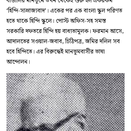
বাঙালির মানভূমে তখন থেকেই শুরু হল একরকম
‘হিন্দি-সাম্রাজ্যবাদ’। একের পর এক বাংলা স্কুল পরিণত
হতে থাকে হিন্দি স্কুলে। পোস্ট অফিস-সহ সমস্ত
সরকারি দফতরে হিন্দি হয় বাধ্যতামূলক। ফরমান আসে,
আদালতের সওয়াল-জবাব, চিঠিপত্র, জমির দলিল সব
হবে হিন্দিতে। এর বিরুদ্ধেই মানভূমবাসীর ভাষা
আন্দোলন।