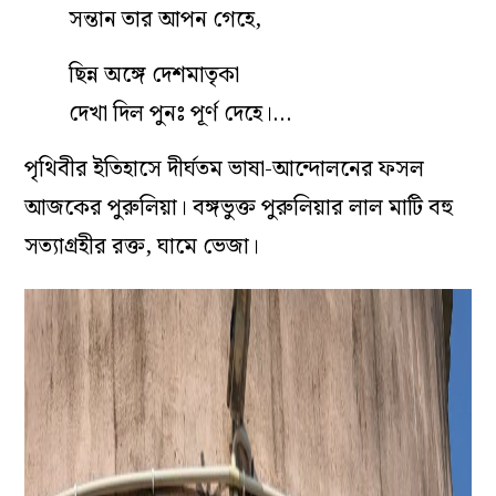
সন্তান তার আপন গেহে,
ছিন্ন অঙ্গে দেশমাতৃকা
দেখা দিল পুনঃ পূর্ণ দেহে।…
পৃথিবীর ইতিহাসে দীর্ঘতম ভাষা-আন্দোলনের ফসল
আজকের পুরুলিয়া। বঙ্গভুক্ত পুরুলিয়ার লাল মাটি বহু
সত্যাগ্রহীর রক্ত, ঘামে ভেজা।