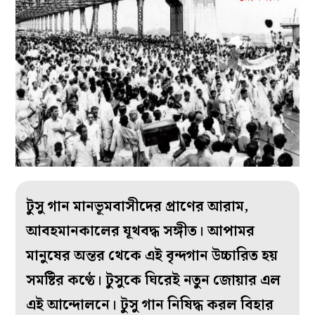
টুসু গান মানভূমবাসীদের প্রাণের আরাম,
আবহমানকালের যূথবদ্ধ সঙ্গীত। আপামর
মানুষের অন্তর থেকে এই বৃন্দগান উচ্চারিত হয়
সমষ্টির কণ্ঠে। টুসুকে ঘিরেই নতুন জোয়ার এল
এই আন্দোলনে। টুসু গান নিষিদ্ধ করল বিহার