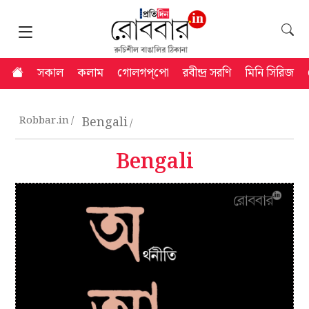
সকাল
কলাম
গোলগপ্‌পো
রবীন্দ্র সরণি
মিনি সিরিজ
Robbar.in
Bengali
Bengali