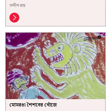
সন্দীপ রায়
মোমরঙা শৈশবের খোঁজে