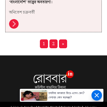
‘বাংলাদেশি’ তত্ত্বের অবতারণা।
অনিতেশ চক্রবর্তী
1
2
»
তসলিমা কলকাতা ফিরে এলেন কেন?
নেপথ্যে কোন ষড়যন্ত্র?