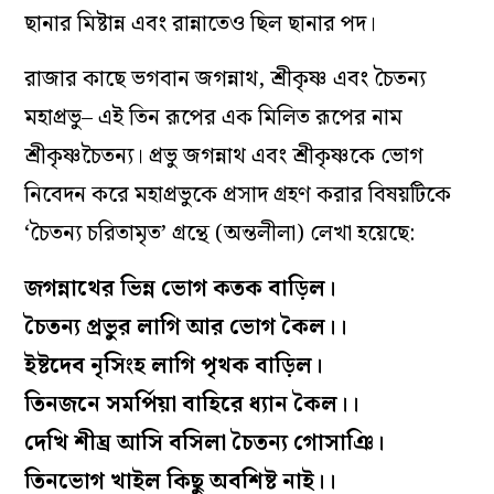
ছানার মিষ্টান্ন এবং রান্নাতেও ছিল ছানার পদ।
রাজার কাছে ভগবান জগন্নাথ, শ্রীকৃষ্ণ এবং চৈতন‌্য
মহাপ্রভু– এই তিন রূপের এক মিলিত রূপের নাম
শ্রীকৃষ্ণচৈতন‌্য। প্রভু জগন্নাথ এবং শ্রীকৃষ্ণকে ভোগ
নিবেদন করে মহাপ্রভুকে প্রসাদ গ্রহণ করার বিষয়টিকে
‘চৈতন‌্য চরিতামৃত’ গ্রন্থে (অন্তলীলা) লেখা হয়েছে:
জগন্নাথের ভিন্ন ভোগ কতক বাড়িল।
চৈতন‌্য প্রভুর লাগি আর ভোগ কৈল।।
ইষ্টদেব নৃসিংহ লাগি পৃথক বাড়িল।
তিনজনে সমর্পিয়া বাহিরে ধ‌্যান কৈল।।
দেখি শীঘ্র আসি বসিলা চৈতন‌্য গোসাঞি।
তিনভোগ খাইল কিছু অবশিষ্ট নাই।।