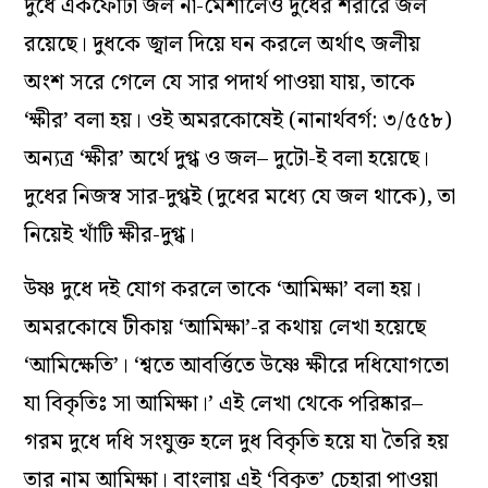
দুধে একফোঁটা জল না-মেশালেও দুধের শরীরে জল
রয়েছে। দুধকে জ্বাল দিয়ে ঘন করলে অর্থাৎ জলীয়
অংশ সরে গেলে যে সার পদার্থ পাওয়া যায়, তাকে
‘ক্ষীর’ বলা হয়। ওই অমরকোষেই (নানার্থবর্গ: ৩/৫৫৮)
অন‌্যত্র ‘ক্ষীর’ অর্থে দুগ্ধ ও জল– দুটো-ই বলা হয়েছে।
দুধের নিজস্ব সার-দুগ্ধই (দুধের মধ্যে যে জল থাকে), তা
নিয়েই খাঁটি ক্ষীর-দুগ্ধ।
উষ্ণ দুধে দই যোগ করলে তাকে ‘আমিক্ষা’ বলা হয়।
অমরকোষে টীকায় ‘আমিক্ষা’-র কথায় লেখা হয়েছে
‘আমিক্ষেতি’। ‘শ্বতে আবর্ত্তিতে উষ্ণে ক্ষীরে দধিযোগতো
যা বিকৃতিঃ সা আমিক্ষা।’ এই লেখা থেকে পরিষ্কার–
গরম দুধে দধি সংযুক্ত হলে দুধ বিকৃতি হয়ে যা তৈরি হয়
তার নাম আমিক্ষা। বাংলায় এই ‘বিকৃত’ চেহারা পাওয়া