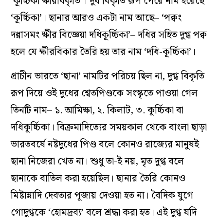
‘কূর্চ্চিকা ক্ষীরবিকৃতি’। দুধ বিকৃতি রূপ পেয়ে নাম হয়েছে
‘কূর্চ্চিকা’। ছানার আরও একটা নাম আছে– ‘পক্বং
দধ্নাসমং ক্ষীর বিজ্ঞেয়া দধিকূর্চ্চিকা’– দধির সহিত দুগ্ধ পক্ব
হলে যে ক্ষীরবিকার তৈরি হয় তার নাম ‘দধি-কূর্চ্চিকা’।
প্রাচীন ভারতে ‘ছানা’ নামটির পরিচয় ছিল না, দুগ্ধ বিকৃতি
রূপ দিয়ে ওই দুধের শ্বেতপিণ্ডকে সংস্কৃতে পাওয়া গেল
তিনটি নাম– ১. আমিক্ষা, ২. কিলাট, ৩. কূর্চ্চিকা বা
দধিকূর্চ্চিকা। বিক্রমাদিত্যের সময়কাল থেকে বাংলা ছাড়া
ভারতবর্ষে নষ্টদুধের পিণ্ড বলে কোনও রাজ্যের মানুষই
ছানা নিজেরা খেত না। শুধু তা-ই নয়, মৃত দুগ্ধ বলে
ছানাকে বাতিল করা হয়েছিল। ছানার তৈরি কোনও
মিষ্টান্নাদি দেবতার পূজায় দেওয়া হত না। বৈদিক যুগে
গোদুগ্ধকে ‘হোমদ্রব‌্য’ বলে শ্রদ্ধা করা হত। এই দুগ্ধ যদি