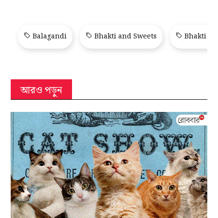
Balagandi
Bhakti and Sweets
Bhakti Tr
আরও পড়ুন