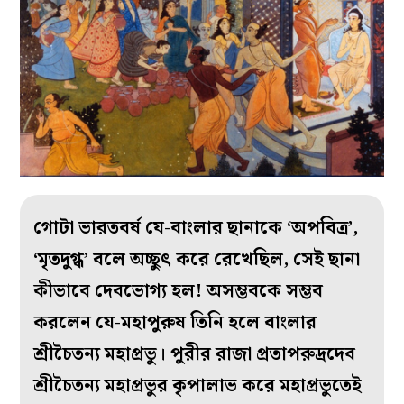
গোটা ভারতবর্ষ যে-বাংলার ছানাকে ‘অপবিত্র’,
‘মৃতদুগ্ধ’ বলে অচ্ছুৎ করে রেখেছিল, সেই ছানা
কীভাবে দেবভোগ‌্য হল! অসম্ভবকে সম্ভব
করলেন যে-মহাপুরুষ তিনি হলে বাংলার
শ্রীচৈত‌ন‌্য মহাপ্রভু। পুরীর রাজা প্রতাপরুদ্রদেব
শ্রীচৈতন‌্য মহাপ্রভুর কৃপালাভ করে মহাপ্রভুতেই