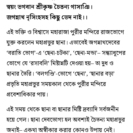
স্বয়ং ভগবান শ্রীকৃষ্ণ চৈতন‌্য গাসাঞি।
জগন্নাথ নৃসিংহসহ কিছু ভেদ নাই।।
এই ভক্তি ও বিশ্বাসে মহারাজা পুরীর মন্দিরে রাজভোগে
যুক্ত করলেন মহাপ্রভুর ছানা। এভাবেই জগন্নাথদেবের
‘বরাতি ভোগ’-এ ‘ছেনা-চটকা’, ‘ছেনা-মন্ডা’– সন্ধ‌্যাধূপের
ভোগে যে ‘রসাবলি’ মিষ্টান্নটি দেওয়া হয়– তা দুধ ও
ছানার তৈরি। ‘বলগণ্ডি’-ভোগে ‘ছেনা’, ‘ছানার বড়া’
প্রভৃতি মহাপ্রভুর সময়কাল থেকে পুরীর মন্দিরে
প্রবেশাধিকার পায়।
এই সময় থেকে ছানা বা ছানার মিষ্টি দ্রব‌্যাদি সর্বজনীন
হয়ে গেল। ছানা দেবভোগ‌্য হল অবশ‌্যই চৈতন‌্য মহাপ্রভুর
জন‌্যই– একথা অস্বীকার করার কোনও উপায় নেই।