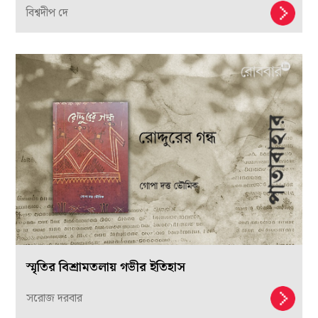
বিশ্বদীপ দে
স্মৃতির বিশ্রামতলায় গভীর ইতিহাস
সরোজ দরবার