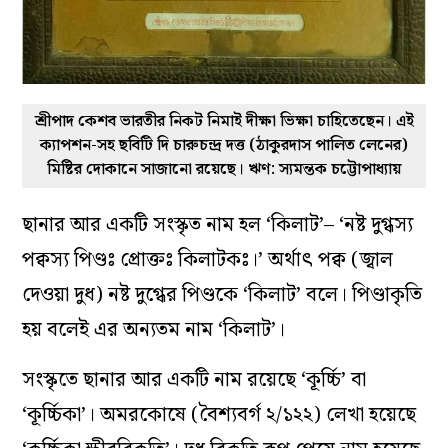
শ্রীপাদ কেশব ভারতীর নিকট নিমাই দীক্ষা ভিক্ষা চাহিতেছেন। এই
ক্যাপশন-সহ ছবিটি দি চারুচন্দ্র দত্ত (ঠাকুরদাস পালিত লেনের)
মিষ্টির দোকানে সাজানো রয়েছে। ঋণ: স্যমন্তক চট্টোপাধ্যায়
ছানার আর একটি সংস্কৃত নাম হল ‘কিলাট’– ‘নষ্ট দুগ্ধস‌্য
পক্বস‌্য পিণ্ডঃ প্রোক্তঃ কিলাটকঃ।’ অর্থাৎ পক্ব (জ্বাল
দেওয়া দুধ) নষ্ট দুগ্ধের পিণ্ডকে ‘কিলাট’ বলে। পিণ্ডাকৃতি
হয় বলেই এর অন‌্যতম নাম ‘কিলাট’।
সংস্কৃতে ছানার আর একটি নাম রয়েছে ‘কূর্চ্চি’ বা
‘কূর্চ্চিকা’। অমরকোষে (বৈশ‌্যবর্গ ২/১২২) লেখা হয়েছে