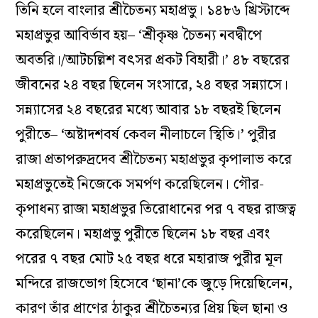
তিনি হলে বাংলার শ্রীচৈত‌ন‌্য মহাপ্রভু। ১৪৮৬ খ্রিস্টাব্দে
মহাপ্রভুর আবির্ভাব হয়– ‘শ্রীকৃষ্ণ চৈতন‌্য নবদ্বীপে
অবতরি।/আটচল্লিশ বৎসর প্রকট বিহারী।’ ৪৮ বছরের
জীবনের ২৪ বছর ছিলেন সংসারে, ২৪ বছর সন্ন‌্যাসে।
সন্ন‌্যাসের ২৪ বছরের মধ্যে আবার ১৮ বছরই ছিলেন
পুরীতে– ‘অষ্টাদশবর্ষ কেবল নীলাচলে স্থিতি।’ পুরীর
রাজা প্রতাপরুদ্রদেব শ্রীচৈতন‌্য মহাপ্রভুর কৃপালাভ করে
মহাপ্রভুতেই নিজেকে সমর্পণ করেছিলেন। গৌর-
কৃপাধন‌্য রাজা মহাপ্রভুর তিরোধানের পর ৭ বছর রাজত্ব
করেছিলেন। মহাপ্রভু পুরীতে ছিলেন ১৮ বছর এবং
পরের ৭ বছর মোট ২৫ বছর ধরে মহারাজ পুরীর মূল
মন্দিরে রাজভোগ হিসেবে ‘ছানা’কে জুড়ে দিয়েছিলেন,
কারণ তাঁর প্রাণের ঠাকুর শ্রীচৈতন‌্যর প্রিয় ছিল ছানা ও