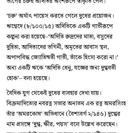
ভাগের চরুই অদিতির অংশরূপে স্বীকৃতি পেল।
‘চরু’ অর্থাৎ পায়েস করতে গেলে দুধের প্রয়োজন।
ঋগ্বেদে (৮/১০০/১৫) অদিতিকে একটি গাভীরূপে
কল্পনা করা হয়েছে–‘অদিতি রুদ্রদের মাতা, বসুদের
দুহিতা, আদিত‌্যদের ভগিনী, অমৃতের আবাস স্থল,
অপাপবিদ্ধ জ্যোতিষ্মতী গাভী, তাঁকে হিংসা করো না।’
অন‌্য একটি ঋকে ‘অদিতি ধেনু, যজ্ঞের জন‌্য দুগ্ধবতী
হোক’– বলা হয়েছে।
বৈদিক যুগ থেকেই দুধের ব‌্যবহার দেখা যায়।
বিক্রমাদিত্যের নবরত্ন সভার অন‌্যতম এক রত্ন অমরসিংহ
তাঁর ‘অমরকোষ’ অভিধানে (বৈশ্যবর্গ ২/১৪৬) দুগ্ধের
নাম প্রসঙ্গে ‘দুগ্ধ, ক্ষীর, পয়স’ বলে উল্লেখ করেছেন।