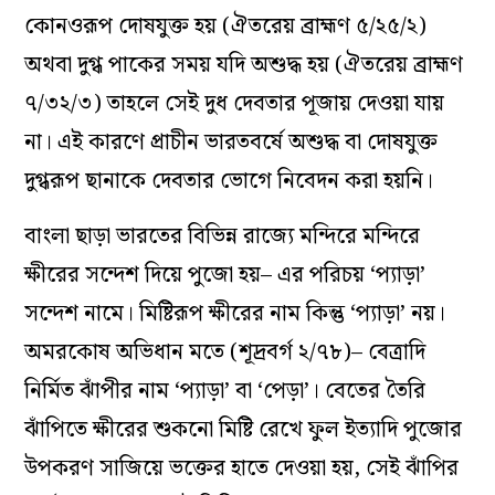
কোনওরূপ দোষযুক্ত হয় (ঐতরেয় ব্রাহ্মণ ৫/২৫/২)
অথবা দুগ্ধ পাকের সময় যদি অশুদ্ধ হয় (ঐতরেয় ব্রাহ্মণ
৭/৩২/৩) তাহলে সেই দুধ দেবতার পূজায় দেওয়া যায়
না। এই কারণে প্রাচীন ভারতবর্ষে অশুদ্ধ বা দোষযুক্ত
দুগ্ধরূপ ছানাকে দেবতার ভোগে নিবেদন করা হয়নি।
বাংলা ছাড়া ভারতের বিভিন্ন রাজ্যে মন্দিরে মন্দিরে
ক্ষীরের সন্দেশ দিয়ে পুজো হয়– এর পরিচয় ‘প‌্যাড়া’
সন্দেশ নামে। মিষ্টিরূপ ক্ষীরের নাম কিন্তু ‘প‌্যাড়া’ নয়।
অমরকোষ অভিধান মতে (শূদ্রবর্গ ২/৭৮)– বেত্রাদি
নির্মিত ঝাঁপীর নাম ‘প‌্যাড়া’ বা ‘পেড়া’। বেতের তৈরি
ঝাঁপিতে ক্ষীরের শুকনো মিষ্টি রেখে ফুল ইত‌্যাদি পুজোর
উপকরণ সাজিয়ে ভক্তের হাতে দেওয়া হয়, সেই ঝাঁপির