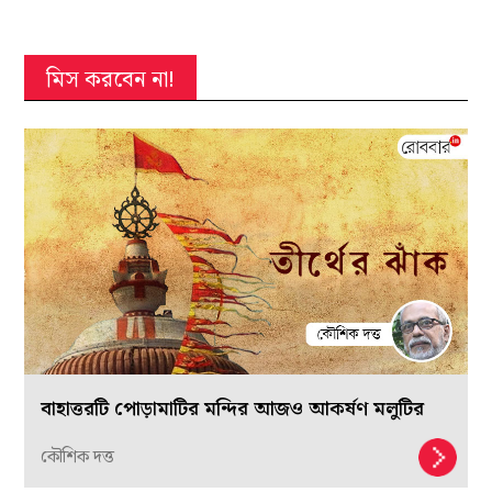
মিস করবেন না!
বাহাত্তরটি পোড়ামাটির মন্দির আজও আকর্ষণ মলুটির
কৌশিক দত্ত