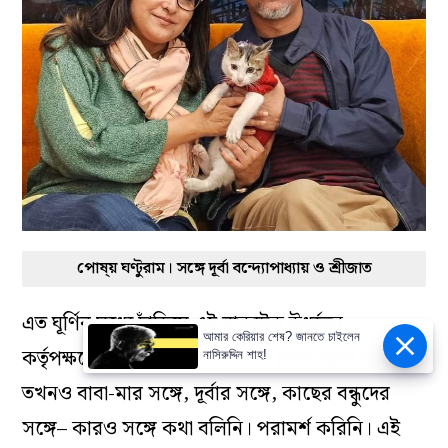
পোষ্য় ঘণ্টুরাম। সঙ্গে দূর্বা বন্দ্যোপাধ্যায় ও শ্রীজাত
এত ঘূর্ণির মধ্যে দাঁড়িয়ে এই বাক্যটুকু ঊর্ধ্বতন
আমার কেরিয়ার শেষ? জানতে চাইলেন
কর্তৃপক্ষকে বলার সাহস আমায় কে দিল? আমি তো
নাসিরুদ্দিন শাহ!
তখনও বাবা-মার সঙ্গে, দূর্বার সঙ্গে, কাছের বন্ধুদের
সঙ্গে– কারও সঙ্গে কথা বলিনি। পরামর্শ করিনি। এই