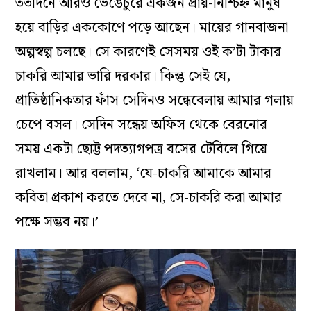
ততদিনে আরও ভেঙেচুরে একজন প্রায়-নিশ্চিহ্ন মানুষ
হয়ে বাড়ির এককোণে পড়ে আছেন। মায়ের গানবাজনা
অল্পস্বল্প চলছে। সে কারণেই সেসময় ওই ক’টা টাকার
চাকরি আমার ভারি দরকার। কিন্তু সেই যে,
প্রাতিষ্ঠানিকতার ফাঁস সেদিনও সন্ধেবেলায় আমার গলায়
চেপে বসল। সেদিন সন্ধেয় অফিস থেকে বেরনোর
সময় একটা ছোট্ট পদত্যাগপত্র বসের টেবিলে গিয়ে
রাখলাম। আর বললাম, ‘যে-চাকরি আমাকে আমার
কবিতা প্রকাশ করতে দেবে না, সে-চাকরি করা আমার
পক্ষে সম্ভব নয়।’