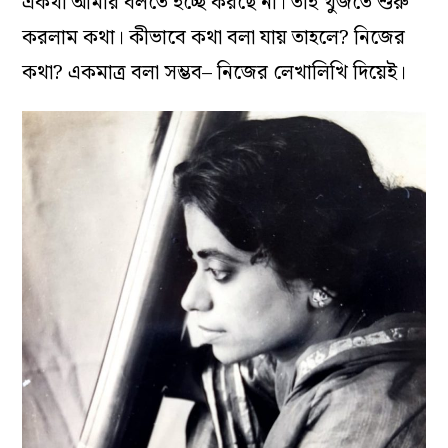
একথা আমার বলতে ইচ্ছে করছে না। তাই খুঁজতে শুরু
করলাম কথা। কীভাবে কথা বলা যায় তাহলে? নিজের
কথা? একমাত্র বলা সম্ভব– নিজের লেখালিখি দিয়েই।