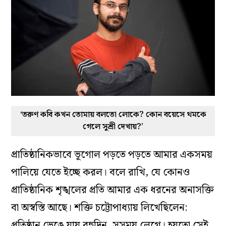
‘তরুণ কবি কখন তোমায় বলতো লোকে? কোন বয়েসে থমকে
গেলে সুশ্রী দেখায়?’
প্রাতিষ্ঠানিকভাবে ভূগোল পড়তে পড়তে আমার একসময়
পালিয়ে যেতে ইচ্ছে করল। বলে রাখি, যে কোনও
প্রাতিষ্ঠানিক শৃঙ্খলের প্রতি আমার এক ধরনের অনাসক্তি
বা অস্বস্তি আছে। শক্তি চট্টোপাধ্যায় লিখেছিলেন:
প্রতিষ্ঠান ভেঙে যায় বহুদিন, সুসময় লেগে।
হয়তো সেই