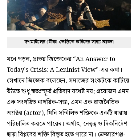
দশমাইলের নৌকা-ভেড়িতে কবিদের সান্ধ্য আড্ডা
মনে পড়ল, স্লাভয় জিজেকের “An Answer to
Today’s Crisis: A Leninist View”-এর কথা।
সেখানে জিজেক বলেছেন, সমাজের সংকটকে কাটিয়ে
উঠতে শুধু স্বতঃস্ফূর্ত প্রতিবাদ যথেষ্ট নয়; প্রয়োজন এমন
এক সংগঠিত নাগরিক-সত্তা, এমন এক রাজনৈতিক
অ্যাক্টর (actor), যিনি সম্মিলিত শক্তিকে একটি ধারায়
পরিচালিত করতে পারেন। অর্থাৎ, নেতৃত্ব ও দিকনির্দেশ
ছাড়া বিপ্লবের শক্তি বিস্তৃত হতে পারে না। ফ্রেজারগঞ্জ-