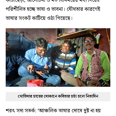
কাটাছেঁড়া, আলোচনা ও মত বিনিময়ের মধ্য দিয়েই
পরিশীলিত হচ্ছে ভাষা ও ভাবনা। যৌথতার কারণেই
ভাষার সংকট কাটিয়ে ওঠা গিয়েছে।
মোতিদার চায়ের দোকানে কবিতার চর্চা চলে নিত্যদিন
শরৎ সদা সতর্ক: ‘আঞ্চলিক ভাষার দোষে দুষ্ট না হয়