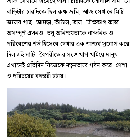
আজ সেখানে জমেছে পলি। চারদিকে সোনালি ধান। যে
বাড়িটার চারদিকে ছিল রুক্ষ জমি, আজ সেখানে মিষ্টি
জলের গাছ– আমড়া, কাঁঠাল, তাল। সিংহভাগ কাজ
অসম্পূর্ণ এখনও। তবু অনিশ্চয়তাকে নান্দনিক ও
পরিবেশের শর্ত হিসেবে দেখার এক আশ্চর্য সুযোগ করে
দিল এই মাটি। বৈপরীত্যের সঙ্গে খাপ খাইয়ে মানুষ
এখানেই প্রতিদিন নিজেকে নতুনভাবে গঠন করে, পেশা
ও পরিচয়ের বহুস্তরী চর্চায়।