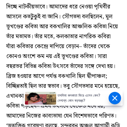
দিচ্ছে নাটকীয়ভাবে। আমাদের ধরে নেওয়া পৃথিবীর
আসলে কতটুকুই বা জানি। সৌগতদা বলছিলেন, মূল
ভূখণ্ডের কবিতা আর বকখালির আঞ্চলিক কবিতা নিয়ে
তাঁর মতামত। তাঁর মতে, কলকাতার নাগরিক কবিরা
যাঁরা কবিতার কেন্দ্রে দাপিয়ে বেড়ান– তাঁদের থেকে
কোনও অংশে কম নয় এই ভূখণ্ডের কবিতা। সারা
বছরভর বিভিন্ন কবিতা উৎসবে তাঁদের সঙ্গে দেখা হয়।
ব্রিজ হওয়ার আগে পর্যন্ত বকখালি ছিল দ্বীপাঞ্চল;
বিচ্ছিন্নতাই ছিল তার স্বভাব। তবু সৌগতদার মনে হয়েছে,
এখানকার কাব্যভাষা অনেকটাই এগিয়ে। ১০০ জন কবি
তসলিমা কলকাতা ফিরে এলেন কেন?
নেপথ্যে কোন ষড়যন্ত্র?
কবিতা পড়ছেন– এমন উৎসবে থেকেও মনে হয়,
আমাদের নিজের কাব্যভাষা যেন বিশেষভাবে পরিণত।
‘ভূতাত্ত্বিক গবেষণা বলছে, সুন্দরবন অঞ্চল আগামী কুড়ি