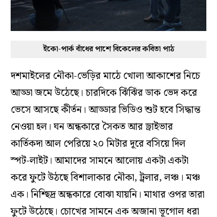
ইকো-পার্ক বাঁধের পাশে বিকেলের কবিতা পাঠ
দশমাইলের নৌকা-ভেড়ির মাঠে খোলা আকাশের নিচে
আড্ডা জমে উঠেছে। চারদিকে ঝিঁঝিঁর ডাক ভেদ করে
ভেসে আসছে কীর্তন। আড্ডার ভিডিও শুট হবে সিদ্ধান্ত
নেওয়া হল। ঘন অন্ধকারে সৈকত আর ড্রাইভার
কার্তিকদা আল পেরিয়ে ২০ মিটার দূরে বসিয়ে দিল
স্পট-লাইট। আমাদের সামনে আলোয় একটা একটা
করে ফুটে উঠছে বিশালাকার নৌকা, ট্রলার, লঞ্চ। মঞ্চ
এক। নিশ্ছিদ্র অন্ধকারে বোঝা যায়নি। মাথার ওপর তারা
ফুটে উঠেছে। চোখের সামনে এক অজানা ভূগোল ধরা