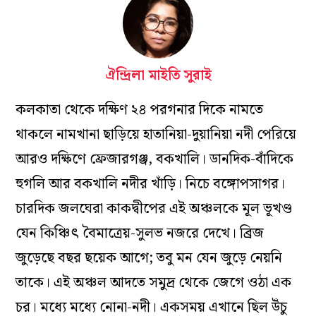
ঐন্দ্রিলা মাইতি সুরাই
কলকাতা থেকে দক্ষিণ ২৪ পরগনার দিকে নামতে
থাকলে নামখানা ছাড়িয়ে হাতানিয়া-দুয়ানিয়া নদী পেরিয়ে
আরও দক্ষিণে ফ্রেজারগঞ্জ, বকখালি। ডানদিক-বাঁদিকে
হুগলি আর বকখালি নদীর খাঁড়ি। নিচে বঙ্গোপসাগর।
চারদিক জলঘেরা কাকদ্বীপের এই অঞ্চলকে মূল ভূখণ্ড
যেন কিঞ্চিৎ বৈমাত্রেয়-সুলভ নজরে দেখে। ব্রিজ
জুড়েছে বছর ছয়েক আগে; তবু মন যেন জুড়ে নেয়নি
তাকে। এই অঞ্চল আদতে সমুদ্র থেকে জেগে ওঠা এক
চর। মধ্যে মধ্যে নোনা-নদী। একসময় এখানে ছিল উঁচু