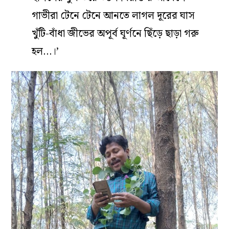
গাভীরা টেনে টেনে আনতে লাগল দূরের ঘাস
খুঁটি-বাঁধা জীভের অপূর্ব ঘূর্ণনে ছিঁড়ে ছাড়া গরু
হল…।’