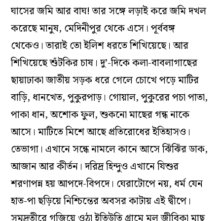
ঘাসের জমি আর বাঘ! তার সঙ্গে লড়াই করে জমি দখল
করেছে মানুষ, মেদিনীপুর থেকে এসে। পূর্ববঙ্গ
থেকেও। তারাই তো ইলিশ ধরতে শিখিয়েছে। আর
শিখিয়েছে শুঁটকির চাষ। দু’-দিকে কলা-বাবলাগাছের
ছায়াঢাকা জাতীয় সড়ক ধরে গেলে চোখে পড়ে মাটির
বাড়ি, ধানখেত, পুকুরপাড়। গোয়াল, পুকুরের পচা পাতা,
পাকা ধান, অশোক ফুল, শুকনো মাছের গন্ধ নাকে
আসে। মাটিতে মিশে আছে প্রতিরোধের ইতিহাসও।
তেভাগা। এখানে সন্ধে নামলে কানে আসে ঝিঁঝিঁর ডাক,
আজান আর কীর্তন। দরিদ্র হিন্দুও এখানে যিশুর
শরণাপন্ন হয় আপদে-বিপদে। ঘেরাটোপে নয়, ধর্ম যেন
হাত-পা ছড়িয়ে নিশ্চিন্তের অবসর কাটায় এই দ্বীপে।
সমুদ্রতীরে গজিয়ে ওঠা ইতিউতি গ্রামে মূল জীবিকা মাছ