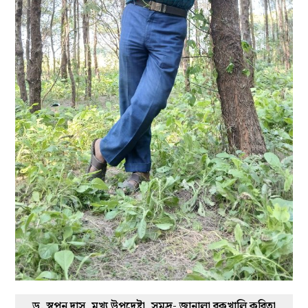
ড. স্বপন দাস, মুখ্য উপদেষ্টা, সমুদ্র- জানালা বকখালি কবিতা