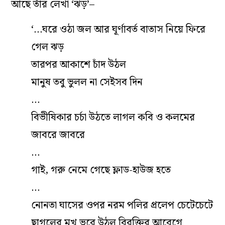
আছে তাঁর লেখা ‘ঝড়’–
‘…ঘরে ওঠা জল আর ঘূর্ণাবর্ত বাতাস নিয়ে ফিরে
গেল ঝড়
তারপর আকাশে চাঁদ উঠল
মানুষ তবু ভুলল না সেইসব দিন
…
বিভীষিকার চর্চা উঠতে লাগল কবি ও কলমের
জাবরে জাবরে
…
গাই, গরু নেমে গেছে ফ্লাড-হাউজ হতে
…
নোনতা ঘাসের ওপর নরম পলির প্রলেপ চেটেচেটে
ছাগলের মুখ ভরে উঠল বিরক্তির আবেগে