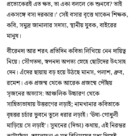
প্রত্যেকেরই এত ক্ষত, তা একা বললে কে শুনবে? তাই
একসঙ্গে বসা দরকার।’ সেই বসার বৃত্তে থাকেন শিক্ষক,
কবি, সমুদ্র জানালার সদস্য, স্থানীয় যুবক, বাইরের
মানুষ।
বীরেনদা আর শরৎ প্রতিদিন কবিতা লিখিয়ে নেন দায়িত্ব
নিয়ে। সৌগতদা, স্বপনদা অপত্য স্নেহে ছোটদের উৎসাহ
দেন। এঁদের ছায়ায় বড় হয়ে উঠছে মানস, পলাশ, ধ্রুব,
রমেশ। এক প্রজন্ম থেকে আরেক প্রজন্মে পৌঁছয়
সৃজনের অভ্যাস: আঞ্চলিক উচ্চারণ থেকে
সাহিত্যভাষায় উত্তরণের লড়াই; নামখানার কবিতাকে
বৃহত্তর চর্চার ভুবনে তুলে ধরার লড়াই। ‘ঊষা-গোধুলী
মাড়িয়ে সে লড়াই’। সুমনের (দিন্ডা) কথায়, এই নিরন্তর