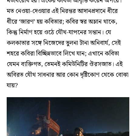
মতবিরোধ হয়। একের কবিতা আবৃত্তি করেন অপরে।
মত নেওয়া-দেওয়ার এই নিরন্তর আদানপ্রদানে ধীরে
ধীরে ‘জারণ’ হয় কবিতার; কবির স্বর অম্লান থাকে,
কিন্তু নির্মাণ হয়ে ওঠে যৌথ-যাপনের সন্তান। যে
কলকাতার সঙ্গে নিজেদের তুলনা টানা অনিবার্য, সেই
শহরে কবিরা বিচ্ছিন্নভাবে লিখে যান; এখানে কবিতা
যেমন ব্যক্তিগত, তেমনই কমিউনিটির ঔরসজাত। এই
অবিরত যৌথ সাধনার আর কোন দৃষ্টিকোণ থেকে বোঝা
যায়?