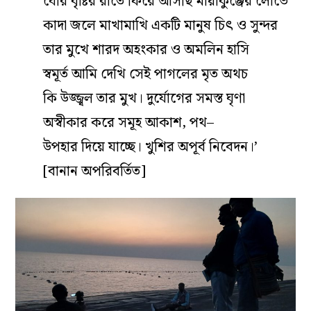
ঘোর বৃষ্টির রাতে ফিরে আসছি মায়াকুঞ্জের লোভে
কাদা জলে মাখামাখি একটি মানুষ চিৎ ও সুন্দর
তার মুখে শারদ অহংকার ও অমলিন হাসি
স্বমূর্ত আমি দেখি সেই পাগলের মৃত অথচ
কি উজ্জ্বল তার মুখ। দুর্যোগের সমস্ত ঘৃণা
অস্বীকার করে সমূহ আকাশ, পথ–
উপহার দিয়ে যাচ্ছে। খুশির অপূর্ব নিবেদন।’
[বানান অপরিবর্তিত]