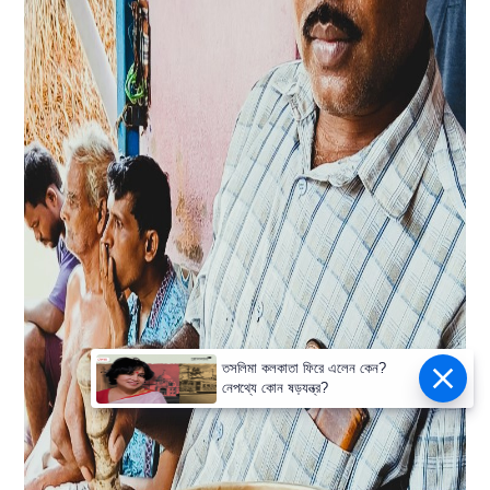
তসলিমা কলকাতা ফিরে এলেন কেন?
নেপথ্যে কোন ষড়যন্ত্র?