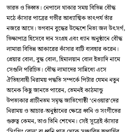
ভারত ও তিব্বত। নেপালে থাকার সময় বিভিন্ন বৌদ্ধ
মঠে কাঁসার পাত্রের গভীর আধ্যাত্মিক তাৎপর্য তাঁর
নজরে আসে। ভগবান বুদ্ধের উদ্দেশে নিত্য জল উৎসর্গ,
ভিক্ষাপাত্র হিসেবে দান সংগ্রহ এবং ধ্যান অনুষ্ঠানে বৌদ্ধ
লামারা বিভিন্ন আকারের কাঁসার বাটি ব্যবহার করেন।
প্রেয়ার বোল, বুদ্ধ বোল, হিমালয়ান বোল ইত্যাদি নামে
সেগুলি পরিচিত। বৌদ্ধ লামাদের সান্নিধ্যে এসে
ঐতিহ্যবাহী নিরাময় পদ্ধতি সম্পর্কে পিটার যেমন নতুন
অনেক কিছু জানতে পারেন, তেমনই কাঠমান্ডু
উপত্যকার প্রাচীনতম সমৃদ্ধ জাতিগোষ্ঠী ‘নেওয়ার’দের
নিরাময় ও আচার-অনুষ্ঠানের ক্ষেত্রে ধ্বনি ও সংগীতের
গুরুত্ব কেমন, তাও তিনি শেখেন। সেই সূত্রেই কাঁসার
‘সিংগিং বোল’ বা ধ্বনি পাত্র থেকে সঞ্চারিত অপার্থিব