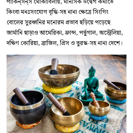
পার্কিন্‌সন্‌স মোকাবিলায়, মানসিক উদ্বেগ কমাতে
কিংবা মনঃসংযোগ বৃদ্ধি-সহ নানা ক্ষেত্রে সিংগিং
বোলের সুরধ্বনির মনোরম প্রভাব ছড়িয়ে পড়েছে
জার্মানি ছাড়াও আমেরিকা, ফ্রান্স, পর্তুগাল, অস্ট্রেলিয়া,
দক্ষিণ কোরিয়া, ব্রাজিল, গ্রিস ও তুরস্ক-সহ নানা দেশে।