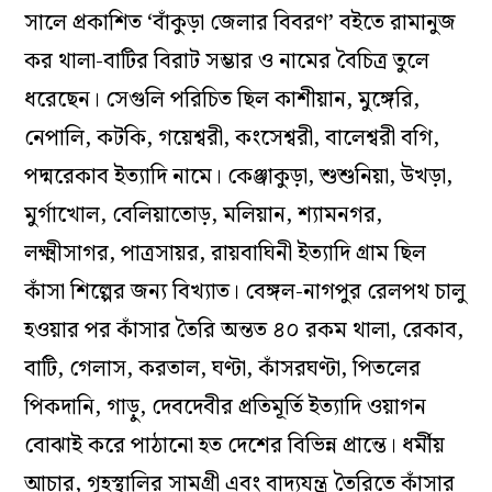
সালে প্রকাশিত ‘বাঁকুড়া জেলার বিবরণ’ বইতে রামানুজ
কর থালা-বাটির বিরাট সম্ভার ও নামের বৈচিত্র তুলে
ধরেছেন। সেগুলি পরিচিত ছিল কাশীয়ান, মুঙ্গেরি,
নেপালি, কটকি, গয়েশ্বরী, কংসেশ্বরী, বালেশ্বরী বগি,
পদ্মরেকাব ইত্যাদি নামে। কেঞ্জাকুড়া, শুশুনিয়া, উখড়া,
মুর্গাখোল, বেলিয়াতোড়, মলিয়ান, শ্যামনগর,
লক্ষ্মীসাগর, পাত্রসায়র, রায়বাঘিনী ইত্যাদি গ্রাম ছিল
কাঁসা শিল্পের জন্য বিখ্যাত। বেঙ্গল-নাগপুর রেলপথ চালু
হওয়ার পর কাঁসার তৈরি অন্তত ৪০ রকম থালা, রেকাব,
বাটি, গেলাস, করতাল, ঘণ্টা, কাঁসরঘণ্টা, পিতলের
পিকদানি, গাড়ু, দেবদেবীর প্রতিমূর্তি ইত্যাদি ওয়াগন
বোঝাই করে পাঠানো হত দেশের বিভিন্ন প্রান্তে। ধর্মীয়
আচার, গৃহস্থালির সামগ্রী এবং বাদ্যযন্ত্র তৈরিতে কাঁসার