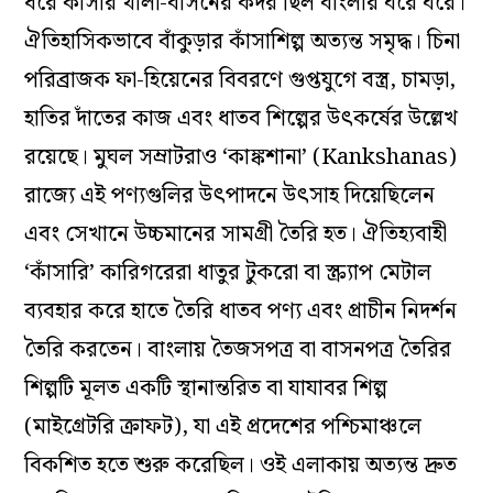
ধরে কাঁসার থালা-বাসনের কদর ছিল বাংলার ঘরে ঘরে।
ঐতিহাসিকভাবে বাঁকুড়ার কাঁসাশিল্প অত্যন্ত সমৃদ্ধ। চিনা
পরিব্রাজক ফা-হিয়েনের বিবরণে গুপ্তযুগে বস্ত্র, চামড়া,
হাতির দাঁতের কাজ এবং ধাতব শিল্পের উৎকর্ষের উল্লেখ
রয়েছে। মুঘল সম্রাটরাও ‘কাঙ্কশানা’ (Kankshanas)
রাজ্যে এই পণ্যগুলির উৎপাদনে উৎসাহ দিয়েছিলেন
এবং সেখানে উচ্চমানের সামগ্রী তৈরি হত। ঐতিহ্যবাহী
‘কাঁসারি’ কারিগরেরা ধাতুর টুকরো বা স্ক্র্যাপ মেটাল
ব্যবহার করে হাতে তৈরি ধাতব পণ্য এবং প্রাচীন নিদর্শন
তৈরি করতেন। বাংলায় তৈজসপত্র বা বাসনপত্র তৈরির
শিল্পটি মূলত একটি স্থানান্তরিত বা যাযাবর শিল্প
(মাইগ্রেটরি ক্রাফট), যা এই প্রদেশের পশ্চিমাঞ্চলে
বিকশিত হতে শুরু করেছিল। ওই এলাকায় অত্যন্ত দ্রুত