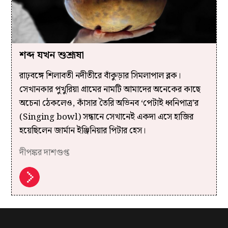
শব্দ যখন শুশ্রূষা
রাঢ়বঙ্গে শিলাবতী নদীতীরে বাঁকুড়ার সিমলাপাল ব্লক।
সেখানকার পুখুরিয়া গ্রামের নামটি আমাদের অনেকের কাছে
অচেনা ঠেকলেও, কাঁসার তৈরি অভিনব ‘পেটাই ধ্বনিপাত্র’র
(Singing bowl) সন্ধানে সেখানেই একদা এসে হাজির
হয়েছিলেন জার্মান ইঞ্জিনিয়ার পিটার হেস।
দীপঙ্কর দাশগুপ্ত