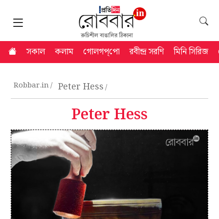
সকাল
কলাম
গোলগপ্‌পো
রবীন্দ্র সরণি
মিনি সিরিজ
Robbar.in
Peter Hess
Peter Hess