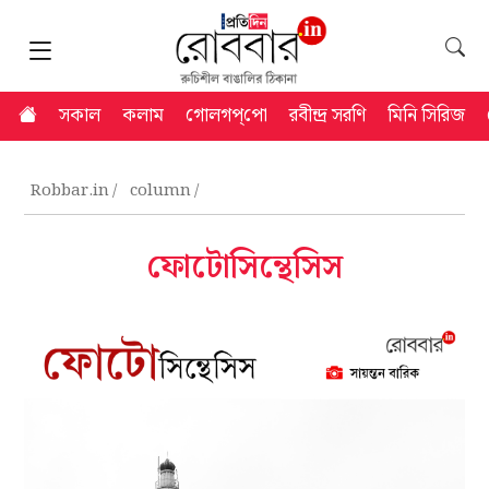
সকাল
কলাম
গোলগপ্‌পো
রবীন্দ্র সরণি
মিনি সিরিজ
Robbar.in
column
ফোটোসিন্থেসিস