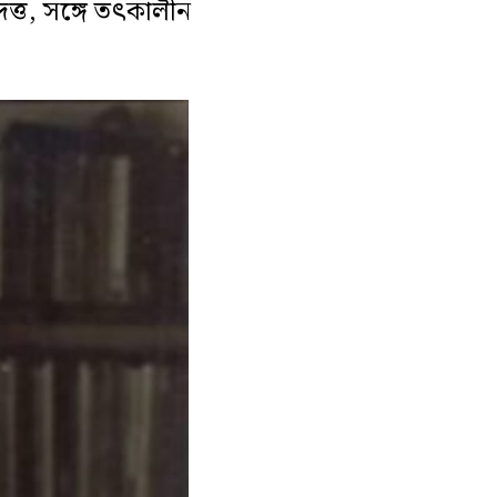
দত্ত, সঙ্গে তৎকালীন