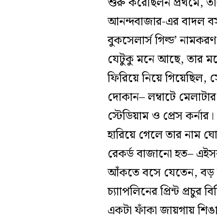
শুরু করেছিলন প্রথমে, তা
আনন্দবাজার-এর বাদল বস
বুকসেলার্স গিল্ড’ নামক
যেটুকু মনে আছে, তার মধ্
ফিরিয়ে নিয়ে গিয়েছিল, 
দোকান– লম্বাটে মেলাটা
স্টেডিয়াম ও প্রেস কর্না
হারিয়ে গেলে তার নাম ঘ
রেকর্ড বাজানো হত– এই
আঁকতে বসে যেতেন, বড় শিল্
চ্যাাপলিনের প্রিন্ট প্রচ
একটা ফাঁকা জায়গায় শিঙাড