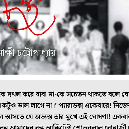
াইক দখল করে বাবা মা-কে সচেতন থাকতে বলে ঘোষ
টুও ভাল লাগে না।’ প‌্যারাডক্স একেবারে! নিজে
ে আসতে যে অভ্যস্ত তার মুখে এই ঘোষণা! একব
েন আমাদের বন্ধু আর্কিটেক্ট শোভনলাল বোনার্জী।