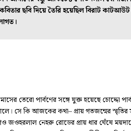
 কবিতার ছবি দিয়ে তৈরি হয়েছিল বিরাট কাটআউট
ে লাগত।
সের তেরো পার্বণের সঙ্গে যুক্ত হয়েছে চোদ্দো পা
ে। সে কি আজকের কথা– প্রায় গতজন্মের স্মৃতির 
 জওহরলাল নেহরু রোডের প্রায় ধার ঘেঁষে ময়দানে