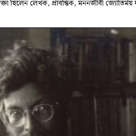
ক্তা ছিলেন লেখক, প্রাবন্ধিক, মননজীবী জ্যোতির্ময় 