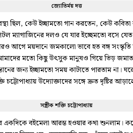
জ্যোতির্ময় দত্ত
্যবস্থা ছিল, কেউ ইচ্ছামতো গান করতেন, কেউ কবি
িটল ম্যাগাজিনের দলও যে যার ইচ্ছেমতো বসে যেত।
। তারও আগে ময়দানে জমকালো ভাবে হত বঙ্গ সংস্কৃ
আমাদের মতো কিছু উৎসুক মানুষও গিয়ে ভিড় জমাতাম
ানের জন্য ইচ্ছামতো সময় কাটাতে পারতাম না। ঘরের ব
ি চট্টোপাধ্যায় উদ্যোক্তাদের সঙ্গে দ্রুত দৃষ্টির আ
সস্ত্রীক শক্তি চট্টোপাধ্যায়
ের একদিকে বইমেলা আরম্ভ হওয়ার কথা শুনলাম। ক