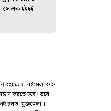
। সে এক হইহই
র্বণ বইমেলা। বইমেলা শুরু
সন্ধান করতে হবে। তবে
ই চলত ‘মুক্তমেলা’।