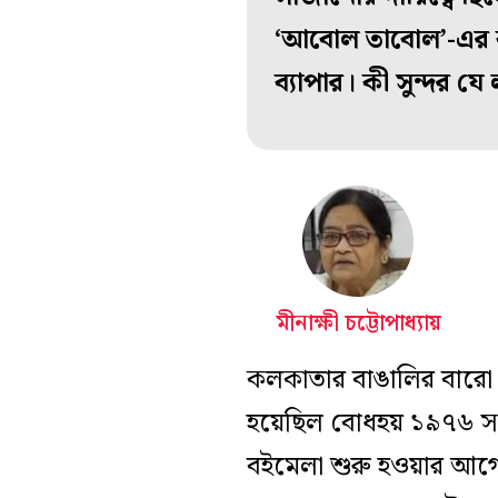
‘আবোল তাবোল’-এর
ব্যাপার। কী সুন্দর য
মীনাক্ষী চট্টোপাধ্যায়
কলকাতার বাঙালির বারো মা
হয়েছিল বোধহয় ১৯৭৬ সাল
বইমেলা শুরু হওয়ার আগেও