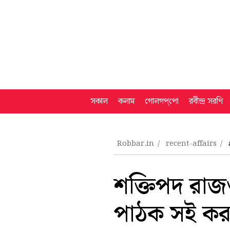
সকাল
কলাম
গোলগপ্‌পো
রবীন্দ্র সরণি
Robbar.in
recent-affairs
শক্তিপদ রাজগ
পাঠক সই কর