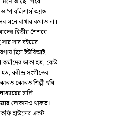
ুধু মনে আছে। পরে
াবলিশার্স অ্যান্ড
এসব মনে রাখার কথাও না।
মাদের দ্বিতীয় শৈশবে
 সার সার বইয়ের
জায়গায় ছিল ইউবিআই
া কর্মীদের ডাকা হত, কেউ
, রবীন্দ্র সংগীতের
োনও কোনও শিল্পী ছবি
াধ্যায়ের চার্লি
লেভাজার দোকানও থাকত।
ান কফি হাউসের একটা