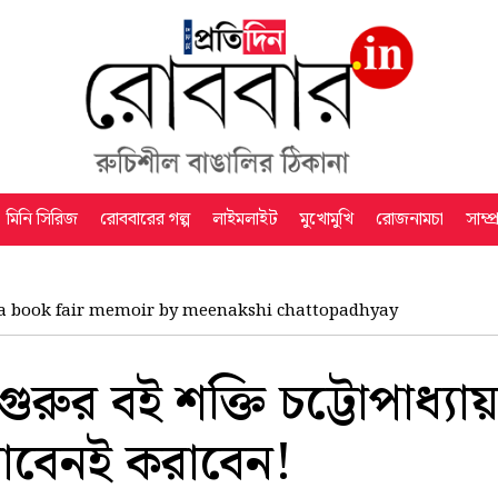
মিনি সিরিজ
রোববারের গল্প
লাইমলাইট
মুখোমুখি
রোজনামচা
সাম্প
a book fair memoir by meenakshi chattopadhyay
ুরুর বই শক্তি চট্টোপাধ্য
াবেনই করাবেন!