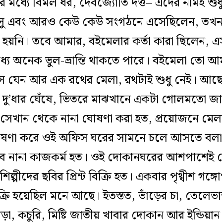
র মধ্যে বিমল ধর, দেবজ্যোতি দত্ত– এঁদের নামই শ
ু এবং আরও কেউ কেউ সংগঠনে এসেছিলেন, তখনও ‘প
রণ হয়নি। তবে আমার, বইমেলার কর্তা কারা ছিলেন, 
যে অনেক ভুল-ভ্রান্তি থাকতে পারে। বইমেলা তো আ
সে যেন আর এক রথের মেলা, রথটাই শুধু নেই। আছে
র দু’ধার ঘেঁষে, ভিতরে মাঝখানে একটা গোলমতো 
র। সেখান থেকে নানা ঘোষণা করা হত, প্রয়োজনে মেল
োষণা করে ওই অফিস ঘরের সামনে চলে আসতে বলা হত
সব নানা কাজকর্ম হত। ওই দোকানঘরের আশপাশেই ক
পীদের ছবির প্রিন্ট বিক্রি হত। একবার পৃথ্বীশ গঙ্গোপ
ুর বিক্রি হয়েছিল মনে আছে। ইতস্তত, ভাঁড়ের চা, তে
়া, কচুরি, মিষ্টি জাতীয় খাবার দোকান আর ইন্ডিয়