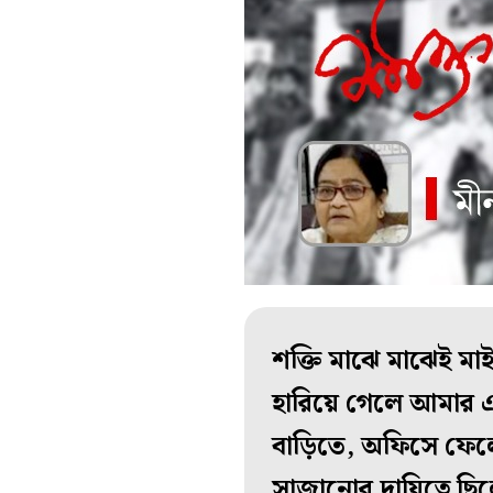
শক্তি মাঝে মাঝেই ম
হারিয়ে গেলে আমার এক
বাড়িতে, অফিসে ফেল
সাজানোর দায়িত্বে ছিল