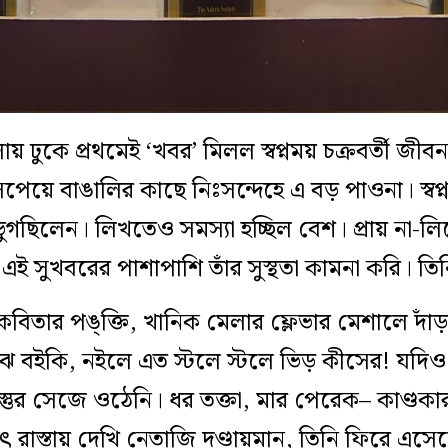
ায় ঢুকে প্রথমেই ‘খবর’ মিলল স্বপ্নময় চক্রবর্তী জী
সপেয়ে বাঙালির কাছে নিঃসন্দেহে এ বড় পাওনা। স্বপ্ন
গছিলেন। লিখতেও সমস্যা হচ্ছিল বেশ। প্রায় না-লি
 সুখবরের পাশাপাশি তাঁর সুস্থতা কামনা করি। তি
কবিতার পঙ্‌ক্তি, খানিক মেলার ফ্লেভার মেশালে দাঁ
 বইকি, নইলে এত স্টলে স্টলে ভিড় কীসের! যদিও
ুর সেজে ওঠেনি। ধর তক্তা, মার পেরেক– কাণ্ডকারখা
ঠাৎ রাস্তায় দেখি নেতাজি দণ্ডায়মান, তিনি ফিরে এ