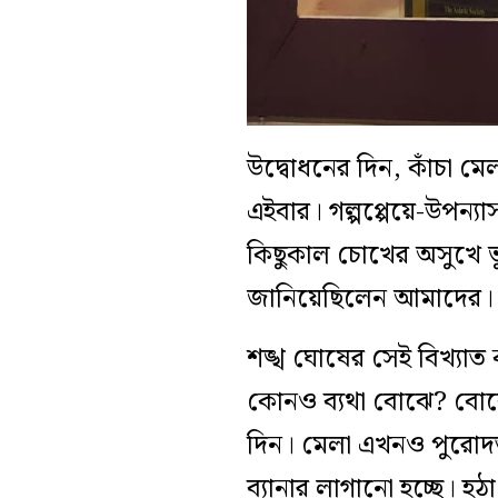
উদ্বোধনের দিন, কাঁচা মেল
এইবার। গল্পপ্পেয়ে-উপন্যা
কিছুকাল চোখের অসুখে ভু
জানিয়েছিলেন আমাদের। এই
শঙ্খ ঘোষের সেই বিখ্যাত 
কোনও ব্যথা বোঝে? বোঝে
দিন। মেলা এখনও পুরোদস্ত
ব্যানার লাগানো হচ্ছে। হ