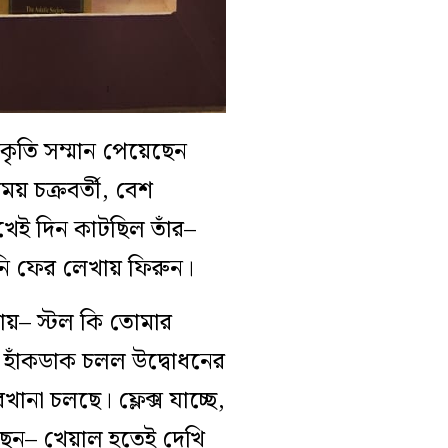
বনকৃতি সম্মান পেয়েছেন
ময় চক্রবর্তী, বেশ
খেই দিন কাটছিল তাঁর–
নি ফের লেখায় ফিরুন।
ড়ায়– স্টল কি তোমার
 হাঁকডাক চলল উদ্বোধনের
না চলছে। ফ্লেক্স যাচ্ছে,
সেছেন– খেয়াল হতেই দেখি