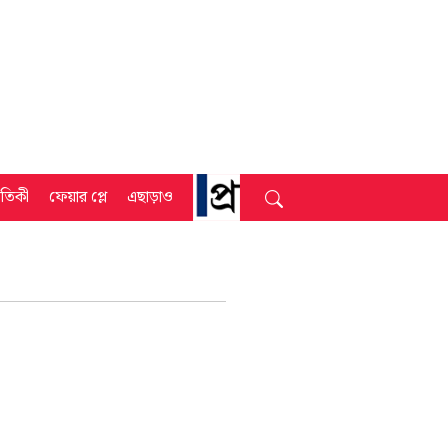
্রতিকী
ফেয়ার প্লে
এছাড়াও