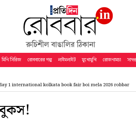
মিনি সিরিজ
রোববারের গল্প
লাইমলাইট
মুখোমুখি
রোজনামচা
সাম্প
day 1 international kolkata book fair boi mela 2026 robbar
 বুকস!