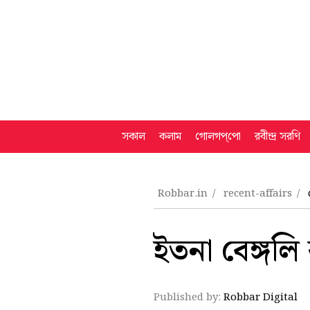
সকাল
কলাম
গোলগপ্‌পো
রবীন্দ্র সরণি
Robbar.in
recent-affairs
ইতনা বেঙ্গলি
Published by:
Robbar Digital