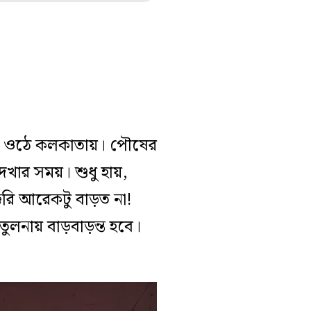
িয়ে ওঠে কলকাতায়। পৌষের
েখার সময়। শুধু হায়,
কিরি আরেকটু বাড়ত না!
লনায় বাড়বাড়ন্ত হবে।