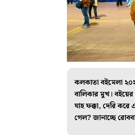
কলকাতা বইমেলা ২০২৬।
বালিকার মুখ। বইয়ের 
যাহ ফক্কা, দেরি কর
গেল? জানাচ্ছে রোব