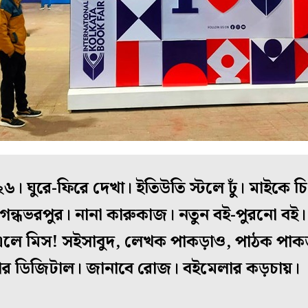
 ঘুরে-ফিরে দেখা। ইতিউতি স্টলে ঢুঁ। মাইকে চি
গন্ধভরপুর। নানা কারুকাজ। নতুন বই-পুরনো বই। প
ে এলে মিস! সইসাবুদ, লেখক পাকড়াও, পাঠক পাকড
বার ডিজিটাল। জানাবে রোজ। বইমেলার কড়চায়।