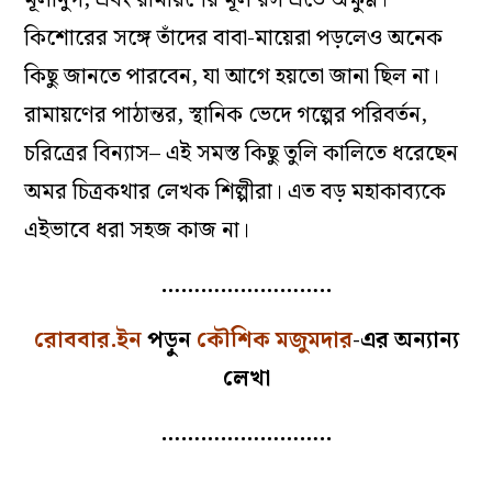
কিশোরের সঙ্গে তাঁদের বাবা-মায়েরা পড়লেও অনেক
কিছু জানতে পারবেন, যা আগে হয়তো জানা ছিল না।
রামায়ণের পাঠান্তর, স্থানিক ভেদে গল্পের পরিবর্তন,
চরিত্রের বিন্যাস– এই সমস্ত কিছু তুলি কালিতে ধরেছেন
অমর চিত্রকথার লেখক শিল্পীরা। এত বড় মহাকাব্যকে
এইভাবে ধরা সহজ কাজ না।
……………………..
রোববার.ইন
পড়ুন
কৌশিক মজুমদার
-এর অন্যান্য
লেখা
……………………..