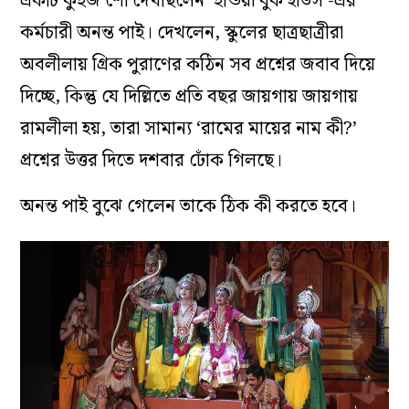
একটি কুইজ শো দেখছিলেন ‘ইন্ডিয়া বুক হাউস’-এর
কর্মচারী অনন্ত পাই। দেখলেন, স্কুলের ছাত্রছাত্রীরা
অবলীলায় গ্রিক পুরাণের কঠিন সব প্রশ্নের জবাব দিয়ে
দিচ্ছে, কিন্তু যে দিল্লিতে প্রতি বছর জায়গায় জায়গায়
রামলীলা হয়, তারা সামান্য ‘রামের মায়ের নাম কী?’
প্রশ্নের উত্তর দিতে দশবার ঢোঁক গিলছে।
অনন্ত পাই বুঝে গেলেন তাকে ঠিক কী করতে হবে।