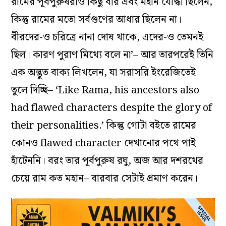
রামের পূর্বপুরুষরাও কিছু বীর এবং মহান যোদ্ধা ছিলেন,
কিন্তু রামের মতো সর্বগুণের আধার ছিলেন না।
বীরদের-ও চরিত্রে নানা দোষ থাকে, এদের-ও তেমনই
ছিল। কারণ পুরাণ মিথ্যে বলে না’– আর তারপরেই তিনি
এক অদ্ভুত বাক্য লিখলেন, যা সরাসরি ইংরেজিতেই
তুলে দিচ্ছি– ‘Like Rama, his ancestors also
had flawed characters despite the glory of
their personalities.’ কিন্তু গোটা বইতে রামের
কোনও flawed character দেখানোর পথে পাই
হাঁটেননি। বরং তার পূর্বপুরুষ রঘু, অজ আর দশরথের
চেয়ে রাম কত মহান– বারবার সেটাই প্রমাণ করেন।