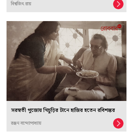
বিশ্বজিৎ রায়
সরস্বতী পুজোয় খিচুড়ির টানে হাজির হতেন রবিশঙ্কর
রঞ্জন বন্দ্যোপাধ্যায়