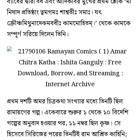
ব্যাধের দ্বারা বধ এবং আদিকবির মুখের প্রথম শ্লোক ‘মা
নিষাদ প্রতিষ্ঠাং ত্বমগমঃ শাশ্বতীঃ সমাঃ। যৎ
ক্রৌঞ্চমিথুনাদেকমবধীঃ কামমোহিতম্।’ থেকে কামকে
সম্পূর্ণ সরিয়ে দিলেন তিনি।
প্রথম দশটি অমর চিত্রকথা সংখ্যার মধ্যে তিনটি ছিল
রামায়ণের গল্প। একেবারে শুরুর ১ থেকে ১০ বিদেশি
গল্পের অনুবাদ হওয়ার পর, ১১ নম্বর ছিল কৃষ্ণ। সে
হিসেবে সিরিজের পরের তিনটিই রাম আশ্রিত কাহিনি;