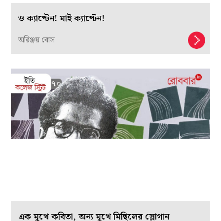
ও ক্যাপ্টেন! মাই ক্যাপ্টেন!
অরিঞ্জয় বোস
এক মুখে কবিতা, অন্য মুখে মিছিলের স্লোগান