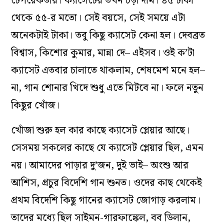
টেপরেকর্ডার। ক‌্যাসেটের তখন চড়া দাম। ৪৫ টাকা
থেকে ৫৫-র মতো। সেই বয়সে, সেই সময়ে এটা
অনেকটাই টাকা। তবু কিছু ক‌্যাসেট কেনা হল। দেবব্রত
বিশ্বাস, কিশোর কুমার, মান্না দে– এইসব। ওই ক’টা
ক‌্যাসেট এতবার চালাতে থাকলাম, শেষমেশ মনে হল–
না, গান শোনার খিদে শুধু এতে মিটবে না। ফলে নতুন
কিছুর খোঁজ।
খোঁজা শুরু হল কার কাছে ক‌্যাসেট প্লেয়ার আছে।
সেসময় সকলের কাছে যে ক‌্যাসেট প্লেয়ার ছিল, এমন
নয়। আমাদের পাড়ার দু’জন, দুই ভাই– অংশু আর
আশিস, প্রচুর বিদেশি গান শুনত। ওদের কাছ থেকেই
প্রথম বিদেশি কিছু গানের ক‌্যাসেট জোগাড় করলাম।
তাদের মধ্যে ছিল সাইমন-গারফাঙ্কেল, বব ডিলান,