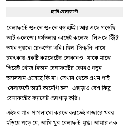
হ্যারি বেলাফন্টে
বেলাফন্টে শুনতে শুনতে বড় হচ্ছি। আর এসে পড়েছি
আর্ট কলেজে। ধর্মতলার কাছেই কলেজ। লিন্ডসে স্ট্রিট
তখন পুরনো রেকর্ডের খনি। ছিল ‘সিম্ফনি’ নামে
চমৎকার একটি ক‌্যাসেটের দোকানও। মাঝে মাঝে
গিয়েই খোঁজ নিতাম বেলাফন্টের কোনও নতুন
অ‌্যালবাম এসেছে কি না। সেখান থেকে প্রথম পাই
‘বেলাফন্টে অ‌্যাট কার্নেগি হল’। এছাড়াও বেশ কিছু
বেলাফন্টের ক‌্যাসেট জোগাড় করি।
এইসব গান-পাগলামো করতে করতেই বাজারে খবর
ছড়িয়ে পড়ে যে, আমি খুব বেলাফন্ট-মুগ্ধ। আমার এক