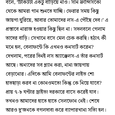
বলে, ‘টিকিটটা একটু বাড়িয়ে নাও। সান ফ্রান্সিসকো
থেকে আমরা গান শুনতে যাচ্ছি। ফেরার সময় কিছু
জায়গা ঘুরিয়ে, আবার তোমাদের লস-এ পৌঁছে দেব।’ এ
প্রস্তাবে নারাজ হওয়ার কিছু ছিল না। সদলবলে গেলাম
তাদের বাড়ি। সেখানে বসে মেল চেক করছি। হঠাৎ কী
মনে হল, বেলাফন্টে কি এখনও কনসার্ট করেন?
দেখলাম, পরের দিনই লস অ্যাঞ্জেলস-এ তাঁর কনসার্ট
আছে। অন্যদের সব প্ল্যান করা, নানা জায়গায়
বেড়ানোর। এদিকে আমি বেলাফন্টের লাইভ শো
হাতছাড়া করব না কোনওমতে! কিন্তু কে নিয়ে যাবে?
প্রায় ৭-৮ ঘণ্টার ড্রাইভ! দরকারে বাসে করেই যাব।
তখনও আমাদের হাতে হাতে সেলফোন নেই। শেষে
আরও দু’জনকে বগলদাবা করে ব‌্যাপারখানা সত্যি হল।