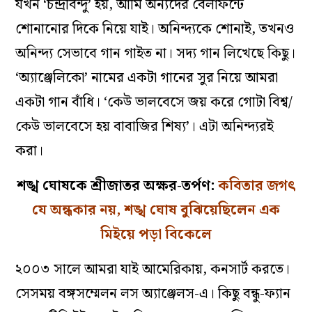
যখন ‘চন্দ্রবিন্দু’ হয়, আমি অন‌্যদের বেলাফন্টে
শোনানোর দিকে নিয়ে যাই। অনিন্দ্যকে শোনাই, তখনও
অনিন্দ্য সেভাবে গান গাইত না। সদ্য গান লিখেছে কিছু।
‘অ্যাঞ্জেলিকো’ নামের একটা গানের সুর নিয়ে আমরা
একটা গান বাঁধি। ‘কেউ ভালবেসে জয় করে গোটা বিশ্ব/
কেউ ভালবেসে হয় বাবাজির শিষ্য’। এটা অনিন্দ্যরই
করা।
শঙ্খ ঘোষকে শ্রীজাতর অক্ষর-তর্পণ:
কবিতার জগৎ
যে অন্ধকার নয়, শঙ্খ ঘোষ বুঝিয়েছিলেন এক
মিইয়ে পড়া বিকেলে
২০০৩ সালে আমরা যাই আমেরিকায়, কনসার্ট করতে।
সেসময় বঙ্গসম্মেলন লস অ‌্যাঞ্জেলস-এ। কিছু বন্ধু-ফ‌্যান