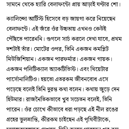
সামনে থেকে হ‌্যারি বেলাফন্টে! প্রায় আড়াই ঘণ্টার শো।
ক‌্যালিপ্সো আর্টিস্ট হিসেবে বড় জায়গা করে নিয়েছেন
বেলাফন্টে। এই জঁরে ওঁর উচ্চতায় এখনও কেউই
পৌঁছতে পারেননি। গুগলে সার্চ করলে দেখা যাবে, প্রথম
দশটাই তাঁর। মোটের ওপর, তিনি একজন কমপ্লিট
মিউজিশিয়ান। একজন পারফর্মার। একজন গায়ক।
একজন পলিটিক্যাল অ‌্যাকটিভিস্ট। এবং থিয়েটার
পার্সোনালিটিও। হয়তো এতরকম জীবনবোধ এসে
পড়েছে বলেই তিনি দুরন্ত কথা বলেন। কথায় জুড়ে দেন
হিউমার। রাজনৈতিকভাবে খুব সচেতন বলেই, তিনি
পারেন। ওঁর চোখে কীভাবে ধরা পড়ছে এই নীল রঙের
গ্রহের ভুলভ্রান্তি, কীরকম চাইছেন এই পৃথিবীটাকে,