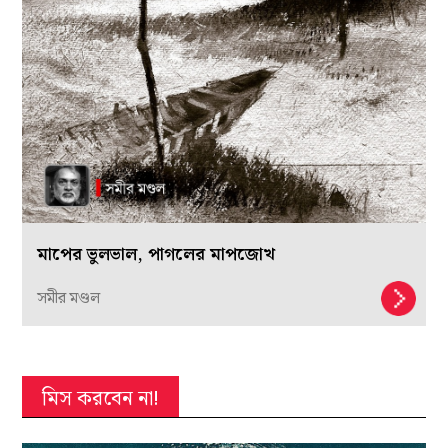
মাপের ভুলভাল, পাগলের মাপজোখ
সমীর মণ্ডল
মিস করবেন না!