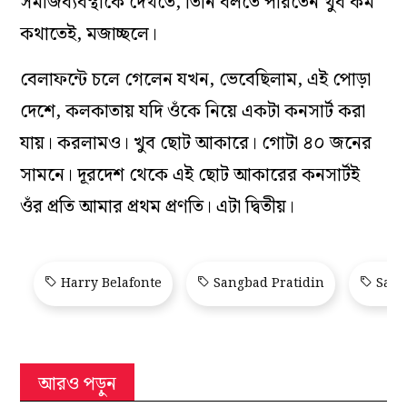
সমাজব‌্যবস্থাকে দেখতে, তিনি বলতে পারতেন খুব কম
কথাতেই, মজাচ্ছলে।
বেলাফন্টে চলে গেলেন যখন, ভেবেছিলাম, এই পোড়া
দেশে, কলকাতায় যদি ওঁকে নিয়ে একটা কনসার্ট করা
যায়। করলামও। খুব ছোট আকারে। গোটা ৪০ জনের
সামনে। দূরদেশ থেকে এই ছোট আকারের কনসার্টই
ওঁর প্রতি আমার প্রথম প্রণতি। এটা দ্বিতীয়।
Harry Belafonte
Sangbad Pratidin
Sang
আরও পড়ুন