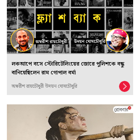
লকআপে বসে স্টোরিটেলিংয়ের জোরে পুলিশকে বন্ধু
বানিয়েছিলেন রাম গোপাল বর্মা
অম্বরীশ রায়চৌধুরী উদয়ন ঘোষচৌধুরি