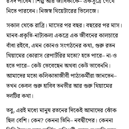
রসদ পাবেন। শিল্প আর জীবিকাকে– একসূত্রে গেঁথে
নিতে পারবেন। নিজস্ব থিয়েটারের ভিলেজে।
সকাল থেকে রাত্রি। মাসের পর বছর। বছরের পর মাস।
মানব-প্রকৃতি-নাট‌্যকলা একত্রে এক জীবনের কালচারে
বাঁধা রইবে, এমন কোনও সংগঠনের কথা, গুরু রতন
থিয়ামের কোরাস রেপার্টরির মতো? হতে পারে– না-ও
হতে পারে– কেউ ভেবেছেন অথবা কেউ ভাবেননি।
আমাদের মতো কলিকাতাজীবী পাঠ‌্যকর্মীরা জানতেন–
তখন কেবল গুরু হাবিব তনভীর আর গুরু থিয়ামের
দলটির কথা।
তবু, এরই মধ্যে মানুষ রতনের দিকেই আমাদের ঝোঁক
ছিল বেশি। কেন? কেননা তিনি– নবদ্বীপের। কেননা