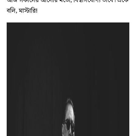
আজ সকালের আলোর মতো, বিশ্বাসযোগ‌্য ভাবে। একে
বলি, মাস্টারি!