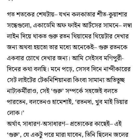
গত শতকের শেষটায়– যখন কলকাতার শীত-কুয়াশার
সন্ধেগুলো, একাডেমি অফ ফাইন আর্টসের সামনে– লম্বা
লাইন দিয়ে থাকত গুরু রতন থিয়ামের থিয়েটার দেখার
জন‌্য অথবা হয়তো তার মধ্যে অনেকেই– গুরু রতনকে
একবার চোখে দেখার জন‌্য। আমি সেইসব মণিপুরী-
দিনের কথা বলছি। মনে পড়ে, সেসব দিনে নান্দীকারের
সেট লাইটের টেকনিশিয়ানরা কিংবা সামান‌্য অতিতুচ্ছ
নাট‌্যকর্মীরাও, সেই ‘গুরু’ সম্পর্কে সহজেই বলতে
পারতেন, বলতেনও হামেশাই, ‘রতনদা, খুব মাই ডিয়ার
লোক।’
অর্থাৎ সাধারণ-অসাধারণ– প্রত্যেকের কাছেই– এই
‘গুরু’, যে একটু পরে মারা যাবেন, তিনি ছিলেন জলের