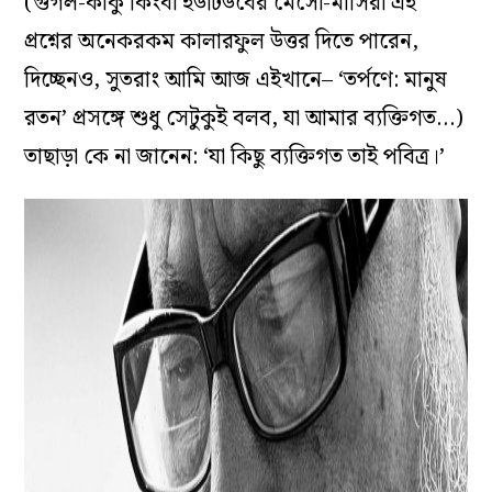
(গুগল-কাকু কিংবা ইউটিউবের মেসো-মাসিরা এই
প্রশ্নের অনেকরকম কালারফুল উত্তর দিতে পারেন,
দিচ্ছেনও, সুতরাং আমি আজ এইখানে– ‘তর্পণে: মানুষ
রতন’ প্রসঙ্গে শুধু সেটুকুই বলব, যা আমার ব‌্যক্তিগত…)
তাছাড়া কে না জানেন: ‘যা কিছু ব‌্যক্তিগত তাই পবিত্র।’