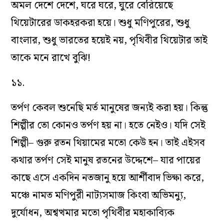
অমল দেশে দেশে, ঘরে ঘরে, ঘুরে বেরিয়েছে
থিয়েটারের ডাকহরকরা হয়ে। শুধু মণিপুরের, শুধু
বাংলার, শুধু ভারতের হয়েই নয়, পৃথিবীর থিয়েটার তাই
তাকে মনে রাখে বুঝি!
১১.
তর্পণ কেবল শুনেছি মর্ত মানুষের জন‌্যই করা হয়। কিন্তু
শিল্পীর তো কোনও তর্পণ হয় না। হতে নেইও। যদি সেই
শিল্পী– গুরু রতন থিয়ামের মতো কেউ হন। তাই এইসব
কথার তর্পণ সেই মানুষ রতনের উদ্দেশে– যার পায়ের
কাছে এসে একদিন নতজানু হয়ে আর্শীবাদ ভিক্ষা করে,
মঞ্চে নামত মণিপুরী নাট‌্যসমাজ কিংবা অভিমন্যু,
দুর্যোধন, অশ্বত্থমার মতো পৃথিবীর মহাকাব্যিক