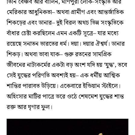
তিনি বৈষ্ণব আর বার্লিন, মণিপুরী লোক-সংস্কৃতি আর
মেরিকার আধুনিকতা– অথবা গ্রামীণ এবং আন্তর্জাতিক
শিকড়ের এবং ডানার– দুই বিরল অথচ ভিন্ন সংস্কৃতিকে
বাঁধার চেষ্টা করছিলেন এমন একটি সূত্রে– যার মধ্যে
রয়েছে সনাতন ভারতের ধর্ম। দয়া। দয়ার ঐশ্বর্য। ডানার
শিকড়। অথবা ভাবা যাক– গুরু রতনের সামগ্রিক
জীবনের নাট‌্যকর্মের একটা বড় অংশ যদি হয় ‘যুদ্ধ’, তবে
সেই যুদ্ধের পরিণতি অবশ‌্যই হয়– এক ধর্মীয় আত্মিক
শান্তির পারাবত উড়িয়ে। একেবারে ইন্ডিয়ান স্টাইলে।
অহিংসার মাটির পাত্রে ভরে ওঠে শেষমেশ যুদ্ধের শান্ত
রক্ত আর ঘৃণার ফুল।