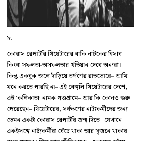
৮.
কোরাস রেপার্টরি থিয়েটারের বাকি নাটকের হিসাব
কিংবা সফলতা-অসফলতার খতিয়ান দেবে অন্যরা।
কিন্তু একবুক জলে দাঁড়িয়ে তর্পণের রাতভোরে– আমি
মনে করতে পারছি না– এই বেঙ্গলি থিয়েটারের দেশে,
এই ‘কলিকাতা’ নামক গণ্ডগ্রামে– আর কি কোনও গুরু
পেরেছেন– থিয়েটারের, সর্বক্ষণের নাট‌্যকর্মীদের জন‌্য
তেমন একটা কোরাস রেপার্টরি জন্ম দিতে। যেখানে
একইসঙ্গে নাট‌্যকর্মীরা বেঁচে থাকা আর সৃজনে থাকার