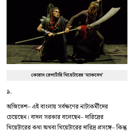
কোরাস রেপার্টারি থিয়েটারের ‘ম্যাকবেথ’
৯.
অজিতেশ– এই বাংলায় সর্বক্ষণের নাট‌্যকর্মীদের
চেয়েছেন। বাদল সরকার বলেছেন– দারিদ্রের
থিয়েটারের কথা অথবা থিয়েটারের দারিদ্র প্রসঙ্গে– কিন্তু