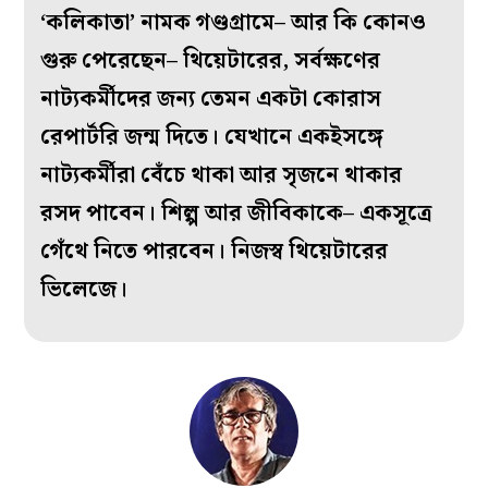
‘কলিকাতা’ নামক গণ্ডগ্রামে– আর কি কোনও
গুরু পেরেছেন– থিয়েটারের, সর্বক্ষণের
নাট‌্যকর্মীদের জন‌্য তেমন একটা কোরাস
রেপার্টরি জন্ম দিতে। যেখানে একইসঙ্গে
নাট‌্যকর্মীরা বেঁচে থাকা আর সৃজনে থাকার
রসদ পাবেন। শিল্প আর জীবিকাকে– একসূত্রে
গেঁথে নিতে পারবেন। নিজস্ব থিয়েটারের
ভিলেজে।