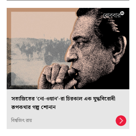
সত্যজিতের ‘নো-ওয়ান’-রা চিরকাল এক যুদ্ধবিরোধী
রূপকথার গল্প শোনান
বিশ্বজিৎ রায়