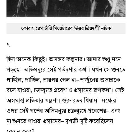
কোরাস রেপার্টারি থিয়েটারের ‘উত্তর প্রিয়দর্শী’ নাটক
৭.
ছিল অনেক কিছুই। অসম্ভব কল্পনার। আমার শুধু মনে
পড়ছে– অভিমন‌্যুর সেই গর্ভদশার কথা। যখন সে শুনতে
পাচ্ছিল, পাচ্ছিল, তারপর পেল না– অর্জুনের শুভদ্রাকে
বলে যাওয়া, চক্রব্যূহে প্রবেশ ও প্রস্থানের রূপকথা। সেই
অসমাপ্ত প্রতিভার-যন্ত্রণা। গুরু রতন থিয়াম– মঞ্চের
ওপর সেই গর্ভের অভিমন্যুর চক্রব্যূহে প্রবেশের– এবং
না শুনতে পাওয়া প্রস্থানের– দৃশ‌্যটি সৃষ্টি করেছিলেন।
কেমন করে?