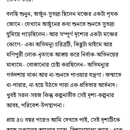
বলছি শুনুন, অর্জুন-সুভদ্রা ছিলেন মঞ্চের একটা পৃথক
জোনে। যেখানে অর্জুনের কথা শুনতে শুনতে সুভদ্রা
ঘুমিয়ে পড়েছিলেন। আর সম্পূর্ণ দৃশ্যের একটা মঞ্চের
কোণে– একা অভিমন্যু চরিত্রটি, কিছুটা মাইমে আর
মণিপুরী লোক-নৃত‌্যকে আশ্রয় করে নির্বাক-অভিনয়ের
মাধ‌্যমে– বোঝানোর চেষ্টা করছিলেন– অভিমন্যুর
গর্ভদশায় থাকা আর না-শুনতে পাওয়ার যন্ত্রণা। জন্মাতে
না-পারার, না-হয়ে উঠতে পারা এক প্রতিভার আর্তনাদ।
খুবই সরল-সহজ কিন্তু কল্পনাতীত সেই দৃশ‌্য-কল্পনার
আবহ, পরিবেশ-উপস্থাপনা।
প্রায় ৪০ বছর পরেও আমি দেখতে পাই, সেই দৃশ্যটিকে