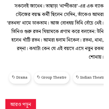
সকলেই জানেন। তাছাড়া ‘নান্দীকার’-এর এক ব‌্যাক
স্টেজের বয়স্ক কর্মী ছিলেন সেদিন, তাঁকেও আমরা
‘রতনদা’ নামে ডাকতাম। আজ বোধহয় তিনি বেঁচে নেই।
তিনিও গুরু রতন থিয়ামকে প্রণাম করে বলতেন: উনি
হলেন খাঁটি রতন। আমরা হলাম নিকেল। রতনা, নানা,
রদ্‌না। কথাটা কেন যে এই বয়সে এসে নতুন রকম
শোনায়।
Drama
Group Theatre
Indian Theatre
আরও পড়ুন