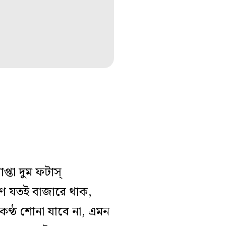
া দুম ফটাস্‌
রণ যতই বাজারে থাক,
ই কণ্ঠ শোনা যাবে না, এমন