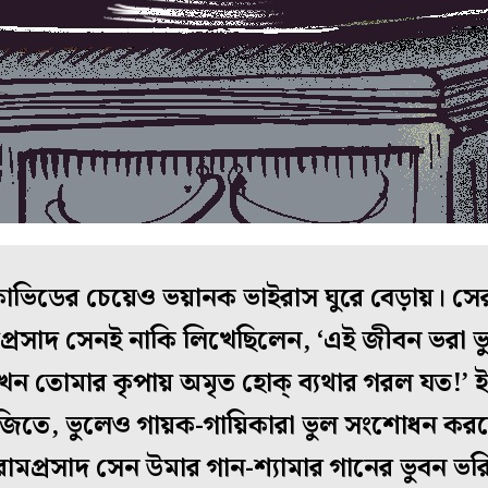
োভিডের চেয়েও ভয়ানক ভাইরাস ঘুরে বেড়ায়। সেরক
প্রসাদ সেনই নাকি লিখেছিলেন, ‘এই জীবন ভরা ভ
এখন তোমার কৃপায় অমৃত হোক্‌ ব্যথার গরল যত!
িতে, ভুলেও গায়ক-গায়িকারা ভুল সংশোধন করছে
ামপ্রসাদ সেন উমার গান-শ্যামার গানের ভুবন ভ