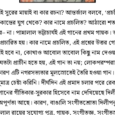
ই সুরের মায়াই বা কার রচনা? আন্তর্জাল বলবে, ‘প্
লাকান্তের যুগ থেকে? কার নামে প্রচলিত? আঠারো
তর– না। পান্নালাল ভট্টাচার্যই এই গানের প্রথম গায়ক
্রচারিত হয়। কার নামে প্রচলিত, এই প্রশ্নের উত্
 বলাই হবে না, কোথাও আবোল তাবোল কিছু নাম দেও
 যতটা প্রাচীন হতে হয়, এই গান তা নয়; লোকপরম্পরা
কারণ এটি নগরসভ্যতার মূলস্রোতেই তৈরি হওয়া গান
দুমাত্র চেষ্টা করিনি। দীর্ঘদিন এই প্রমাদ চলার পরে 
ানের গীতিকার-সুরকার হিসেবে নাম দেখিয়েছে দিল
পূর্ণতা আছে। কারণ, বাঙালি সংগীতশ্রোতা দিলীপক
দ্রলাল রায়ের সুযোগ্য পুত্র, গায়ক, সংগীতজ্ঞ, সংগীতস্