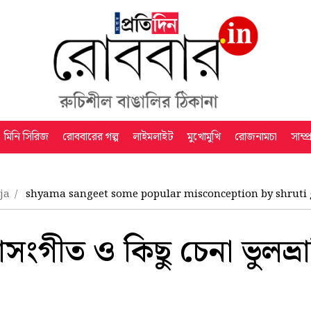
মিনি সিরিজ
রোববারের গল্প
লাইমলাইট
মুখোমুখি
রোজনামচা
সাম্প
uja
shyama sangeet some popular misconception by shrut
াসংগীত ও কিছু চেনা ভুলভ্রান