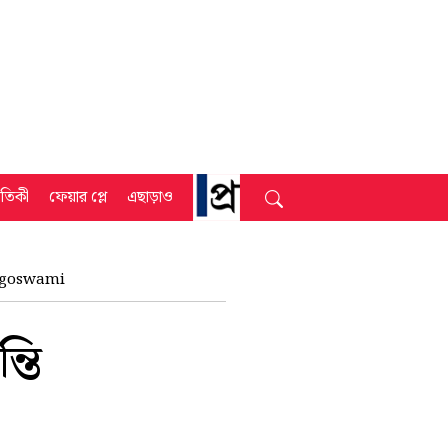
্রতিকী
ফেয়ার প্লে
এছাড়াও
i goswami
্তি