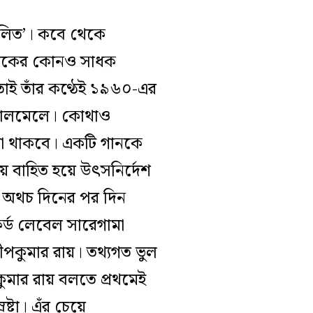
রচলিত’। কবে থেকে
 শতকের কোনও সাধক
। তাই তাঁর কণ্ঠেই ১৯৬০-এর
তর গোলমেলে। কোথাও
য়া থাকবে। একটি গানকে
য় বাহিত হয়ে উৎসনির্দেশ
। অথচ দিনের পর দিন
রেকর্ড লেবেল সারেগামা
ীপকুমার রায়। তথ্যগত ভুল
ুমার রায় বলতে প্রথমেই
রষ্টা। এঁর চেয়ে