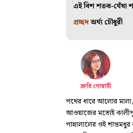
এই বিশ শতক-ঘেঁষা শব
প্রচ্ছদ
অর্ঘ্য চৌধুরী
শ্রুতি গোস্বামী
পথের ধারে আলোর মালা, 
আওয়াজের মতোই কালীপুজোর
পান্নালালের ওই শান্তমধুর