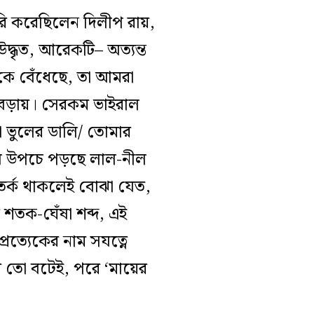
 তৈরি করেছিলেন দিলীপ রায়,
উদ্ধৃত, আরেকটি– অত্যন্ত
কে বেঁধেছে, তা আমরা
বেড়ায়। সেরকম ভাইরাল
া ভুলের ডালি/ তোমার
িউব উপচে পড়ছে লাল-নীল
র্ক থাকলেই বোঝা যেত,
 শতক-ঘেঁষা শব্দ, এই
্রত্যেকের নাম সযত্নে
ময় তো বটেই, পরে ‘মায়ের