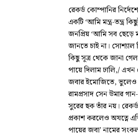
রেকর্ড কোম্পানির নির্দেশ
একটি ‘আমি মন্ত্র-তন্ত্র 
জনপ্রিয় ‘আমি সব ছেড়ে ম
জানতে চাই না। সোশ্যাল
কিছু সূত্র থেকে জানা গ
পায়ে দিলাম ঢালি,/ এখন
জবার ইমোজিতে, ভুলেও 
রামপ্রসাদ সেন উমার গান
সুরের ছক তাঁর নয়। রেকর্ড
প্রকাশ করলেও অযত্নে এড়ি
পায়ের জবা’ নামের সংকলনে