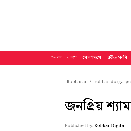
সকাল
কলাম
গোলগপ্‌পো
রবীন্দ্র সরণি
Robbar.in
robbar-durga-p
জনপ্রিয় শ্যাম
Published by:
Robbar Digital