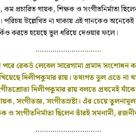
 কম প্রচারিত গায়ক, শিক্ষক ও সংগীতনির্মাতা ছিলে
র। পরিচয় উল্লেখিত না থাকায় এই গানকেও অনেকেই মন
র্কিও করতে হয়েছে ভুল ধরিয়ে দেওয়ার ফলে।
………………………….
লার পরে রেকর্ড লেবেল সারেগামা প্রমাদ সংশোধন 
খিয়েছে দিলীপকুমার রায়। তথ্যগত ভুল এতে না থ
তশ্রোতা দিলীপকুমার রায় বলতে প্রথমেই যাঁকে চে
 গায়ক, সংগীতজ্ঞ, সংগীতস্রষ্টা। এঁর চেয়ে তুলনা
্ষক ও সংগীতনির্মাতা ছিলেন তাঁরই সমনামী, রজনীক
………………………….