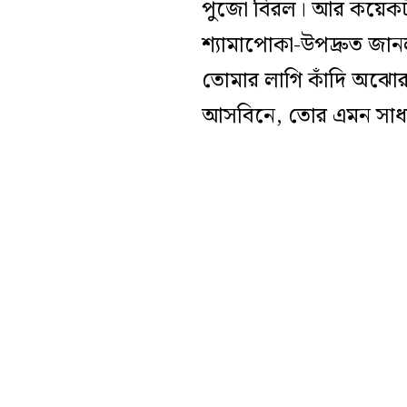
পুজো বিরল। আর কয়েকটা 
শ্যামাপোকা-উপদ্রুত জানল
তোমার লাগি কাঁদি অঝোর 
আসবিনে, তোর এমন সাধ্য