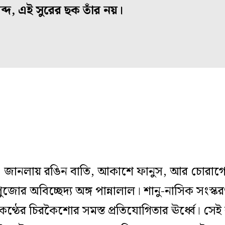
্দ, এই সুরের ছক তাঁর নয়।
জানলায় রঙিন বাতি, আকাশে ফানুস, আর চোরাগোপ্ত
 অবিচ্ছেদ্য অঙ্গ পান্নালাল। শানু-নাসিক সংস্ক
 কণ্ঠের চিরকৈশোর সমস্ত প্রতিযোগিতার ঊর্ধ্বে। সে