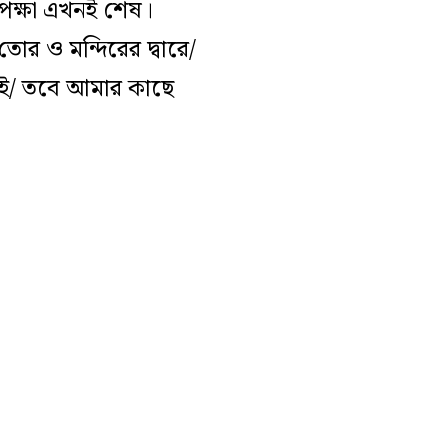
েক্ষা এখনই শেষ।
োর ও মন্দিরের দ্বারে/
তেই/ তবে আমার কাছে