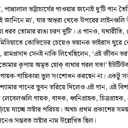
ে, পান্নালাল ভট্টাচার্যের গাওয়ার জন্যেই দু’টি গান
কিছুই জানিনে মা’, যার অন্তরা থেকে উপরের লাইনগুলি 
া ধরব তোমার রাঙা চরণ দুটি’। এ গানও, যথারীতি, 
 মিডিয়াতে কোভিডের চেয়েও ভয়ানক ভাইরাস ঘুরে 
েল, রামপ্রসাদ সেনই নাকি লিখেছিলেন, ‘এই জীবন ভর
 তোমার কৃপায় অমৃত হোক্‌ ব্যথার গরল যত!’ ইউট
গায়ক-গায়িকারা ভুল সংশোধন করছেন না। একটু সত
-শ্যামার গানের ভুবন ভরিয়ে দিলেও এই গান, এই বিশ
 লেবেলগুলি গায়ক, বাদক, ধ্বনিগ্রাহক, চিত্রগ্রাহক, প
য়ে যাচ্ছে স্রষ্টার পরিচয়। অথচ প্রথম প্রকাশের স
ও সম্ভবত স্রষ্টার নাম উল্লেখিত ছিল।