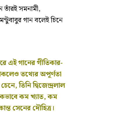
ন তাঁরই সমনামী,
্টুবাবুর গান বলেই চিনে
করে এই গানের গীতিকার-
াকলেও তথ্যের অপূর্ণতা
নে, তিনি দ্বিজেন্দ্রলাল
মূলকভাবে কম খ্যাত, কম
ান্ত সেনের দৌহিত্র।