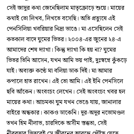
সেই জাদুর কথা জেনেছিলাম মাতৃক্রোড়ে শুয়ে। মায়ের
কথাই তো লিখব, লিখতে বসেছি। অতি প্রত‌্যুষে এই
পেনসিলিয়া খবরিয়ার নিদ্রা ভাঙে। মা এসেছিলেন সেই
কতকাল বাদে ঘুমের ভিতর। ২০০৪-এর জুনের ২৪-এ
আমাদের শেষ দ‌্যাখা। কিন্তু দ‌্যাখা কি হয় না? ঘুমের
ভিতর তিনি আসেন, যখন আমি ভয় পাই, দুঃস্বপ্নে কুঁকড়ে
যাই। অব‌্যক্ত কণ্ঠে মা বলিয়া ডাক দিই। মা আমার
কপালে হাত রাখেন। এই তো আমি। এই ইনি পেনসিলে
ছবি আঁকেন। অংবংচং লেখেন। সেই অংবংচং খবর হল
মায়ের কথা। আচমকা ঘুম যখন ভেঙে যায়, জানালার
বাইরে অন্ধকার। কাকও ডাকেনি। দূর-অদূর নভোমণ্ডল
তখন হিম নীলাভ, চারদিকে অসীম স্তব্ধতা, সেই
নীরবতার ভিতরেই সে জীবনের আরম্ভে পৌঁছে যেতে