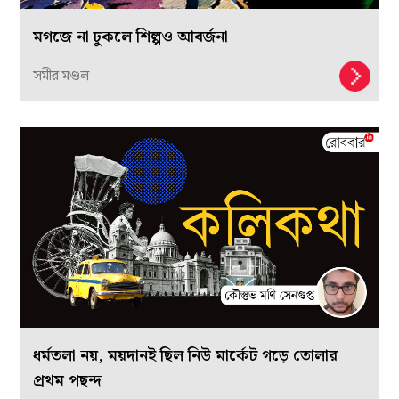
মগজে না ঢুকলে শিল্পও আবর্জনা
সমীর মণ্ডল
ধর্মতলা নয়, ময়দানই ছিল নিউ মার্কেট গড়ে তোলার
প্রথম পছন্দ