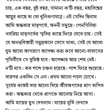
চায়, এক বছর, দুই বছর, সামান্য ক’টি বছর, মহাবিশ্বের
আয়ুর কাছে তা তো ধূলিকণামাত্র। এই সেদিন ছিলাম
আমি অন্ধকার মাতৃগর্ভে, জননী সমুদ্রে। পেনসিলিয়া
খবরিয়া মাতৃগর্ভের স্মৃতির কাছে ফিরে যেতে চায়। সেই
যে অনন্তবিস্তারী সমুদ্রজলে ভেসে থাকা, সেই যে আধো
ঘুম আধো জাগরণে অপেক্ষা করা কবে আলো-বাতাসের
পৃথিবীতে সে ভূমিষ্ঠ হবে। অপেক্ষার আর শেষ নেই।
ন’টি মাস। কত শব্দে চঞ্চল হয়েছে। পাশ ফিরে শুয়েছে।
তারপর একদিন সে এল। প্রথম আলো পড়ল চোখে।
সূর্যের কাজই তার আলো দিয়ে জীবজগতের প্রাণ তাপিত
করা। অন্ধকার থেকে প্রাণকে আলোয় নিয়ে আসা।
আমি মায়ের মুখ দেখলাম। মায়ের মূর্তি দেখতে