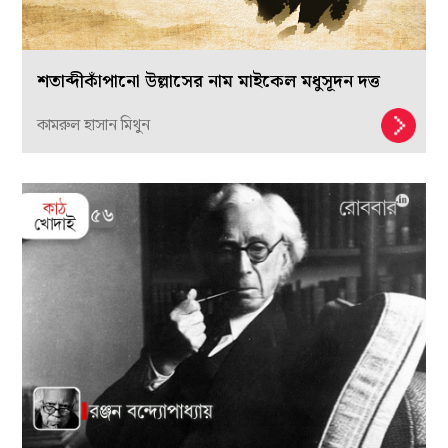
শতাব্দীকাঁপানো উল্লাসের নাম মাইকেল মধুসূদন দত্ত
কামরুল হাসান মিথুন