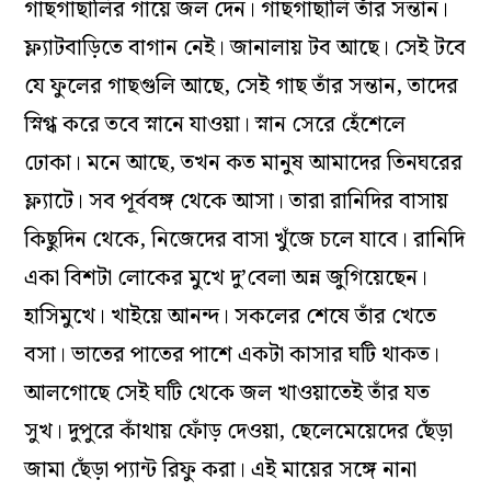
গাছগাছালির গায়ে জল দেন। গাছগাছালি তাঁর সন্তান।
ফ্ল্যাটবাড়িতে বাগান নেই। জানালায় টব আছে। সেই টবে
যে ফুলের গাছগুলি আছে, সেই গাছ তাঁর সন্তান, তাদের
স্নিগ্ধ করে তবে স্নানে যাওয়া। স্নান সেরে হেঁশেলে
ঢোকা। মনে আছে, তখন কত মানুষ আমাদের তিনঘরের
ফ্ল‌্যাটে। সব পূর্ববঙ্গ থেকে আসা। তারা রানিদির বাসায়
কিছুদিন থেকে, নিজেদের বাসা খুঁজে চলে যাবে। রানিদি
একা বিশটা লোকের মুখে দু’বেলা অন্ন জুগিয়েছেন।
হাসিমুখে। খাইয়ে আনন্দ। সকলের শেষে তাঁর খেতে
বসা। ভাতের পাতের পাশে একটা কাসার ঘটি থাকত।
আলগোছে সেই ঘটি থেকে জল খাওয়াতেই তাঁর যত
সুখ। দুপুরে কাঁথায় ফোঁড় দেওয়া, ছেলেমেয়েদের ছেঁড়া
জামা ছেঁড়া প্যান্ট রিফু করা। এই মায়ের সঙ্গে নানা