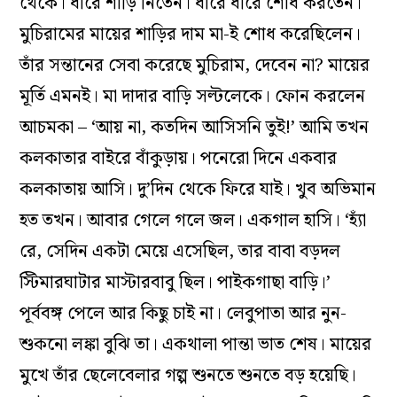
থেকে। ধারে শাড়ি নিতেন। ধীরে ধীরে শোধ করতেন।
মুচিরামের মায়ের শাড়ির দাম মা-ই শোধ করেছিলেন।
তাঁর সন্তানের সেবা করেছে মুচিরাম, দেবেন না? মায়ের
মূর্তি এমনই। মা দাদার বাড়ি সল্টলেকে। ফোন করলেন
আচমকা – ‘আয় না, কতদিন আসিসনি তুই!’ আমি তখন
কলকাতার বাইরে বাঁকুড়ায়। পনেরো দিনে একবার
কলকাতায় আসি। দু’দিন থেকে ফিরে যাই। খুব অভিমান
হত তখন। আবার গেলে গলে জল। একগাল হাসি। ‘হ‌্যাঁ
রে, সেদিন একটা মেয়ে এসেছিল, তার বাবা বড়দল
স্টিমারঘাটার মাস্টারবাবু ছিল। পাইকগাছা বাড়ি।’
পূর্ববঙ্গ পেলে আর কিছু চাই না। লেবুপাতা আর নুন-
শুকনো লঙ্কা বুঝি তা। একথালা পান্তা ভাত শেষ। মায়ের
মুখে তাঁর ছেলেবেলার গল্প শুনতে শুনতে বড় হয়েছি।