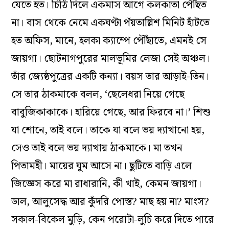
যেতে হত। চিঠি দিলে একমাস আগে কলকাতা পৌঁছত
না। বাস থেকে নেমে একঘণ্টা পঁয়তাল্লিশ মিনিট হাঁটতে
হত অফিস, মানে, হলকা ক‌্যাম্পে পৌঁছাতে, এমনই সে
জায়গা। ছোটনাগপুরের মালভূমির লেজা সেই অঞ্চল।
তাঁর জ‌্যেষ্ঠপুত্রের একটি কন‌্যা। বয়স তার আড়াই-তিন।
সে তার ঠাকমাকে বলল, ‘ছেলেধরা নিয়ে গেছে
বাবুজিকাকাকে। হারিয়ে গেছে, আর ফিরবে না।’ শিশু
যা শোনে, তাই বলে। তাকে যা বলে ভয় দ্যাখানো হয়,
সেও তাই বলে ভয় দ‌্যাখায় ঠাকমাকে। মা তখন
পিতামহী। মায়ের ঘুম আসে না। ছুটিতে বাড়ি এলে
জিজ্ঞেস করে মা রাধারানি, কী খাই, কেমন জায়গা।
ডাল, আলুসেদ্ধ আর কুঁদরি পোস্ত? মাছ হয় না? মাংস?
সকাল-বিকেল মুড়ি, কেন পরোটা-লুচি করে দিতে পারে