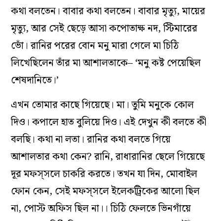
কথা বলতেন। বাবার কথা বলতেন। বাবার মৃত‌্যু, মায়ের
মৃত‌্যু, আর সেই ছেড়ে আসা কপোতাক্ষ নদ, স্টিমারের
ভোঁ। রানির পরের বোন মনু মারা গেলে মা চিঠি
লিখেছিলেন তাঁর মা আশালতাকে– ‘মনু কষ্ট পেয়েছিল
শেষদানিতে।’
এখন তোমার কাছে গিয়েছে। মা। তুমি মনুকে কোল
দিও। কপালে হাত বুলিয়ে দিও। এই দেখুন কী বলতে কী
বলছি। কথা না লতা। রানির কথা বলতে গিয়ে
আশালতার কথা কেন? রানি, রাধারানির ছেলে গিয়েছে
দূর মফস্সলে চাকরি করতে। তখন যা দিন, মোবাইল
ফোন কেন, সেই মফস্সলে ইলেকট্রিকের আলো ছিল
না, পোস্ট অফিস ছিল না।। চিঠি ফেলতে ভিনগাঁয়ে