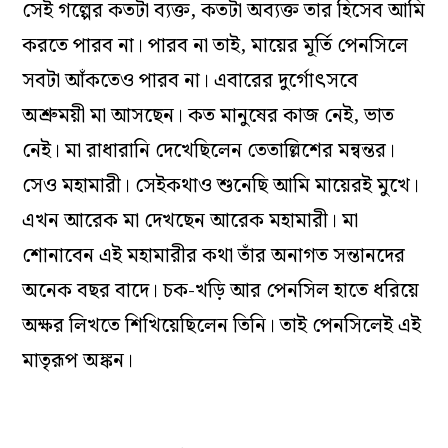
সেই গল্পের কতটা ব‌্যক্ত, কতটা অব‌্যক্ত তার হিসেব আমি
করতে পারব না। পারব না তাই, মায়ের মূর্তি পেনসিলে
সবটা আঁকতেও পারব না। এবারের দুর্গোৎসবে
অশ্রুময়ী মা আসছেন। কত মানুষের কাজ নেই, ভাত
নেই। মা রাধারানি দেখেছিলেন তেতাল্লিশের মন্বন্তর।
সেও মহামারী। সেইকথাও শুনেছি আমি মায়েরই মুখে।
এখন আরেক মা দেখছেন আরেক মহামারী। মা
শোনাবেন এই মহামারীর কথা তাঁর অনাগত সন্তানদের
অনেক বছর বাদে। চক-খড়ি আর পেনসিল হাতে ধরিয়ে
অক্ষর লিখতে শিখিয়েছিলেন তিনি। তাই পেনসিলেই এই
মাতৃরূপ অঙ্কন।