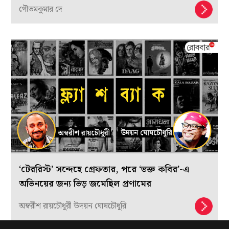
গৌতমকুমার দে
‘টেররিস্ট’ সন্দেহে গ্রেফতার, পরে ‘ভক্ত কবির’-এ
অভিনয়ের জন্য ভিড় জমেছিল প্রণামের
অম্বরীশ রায়চৌধুরী উদয়ন ঘোষচৌধুরি