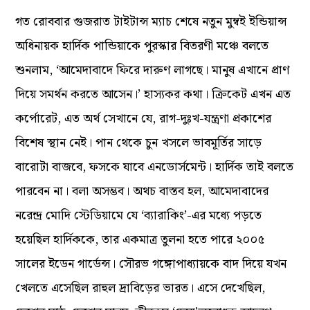
গত রোববার গুজরাত টাইটান্স ম্যাচ শেষে নতুন মুম্বই ইন্ডিয়ান্স
অধিনায়ক হার্দিক পান্ডিয়াকে পুরস্কার বিতরণী মঞ্চে বলতে
শুনলাম, ‘আমেদাবাদে ফিরে দারুণ লাগছে। মানুষ এখানে প্রাণ
দিয়ে সমর্থন করতে আসেন।’ হাস্যকর‌ কথা। ক্রিকেট এখন এত
কর্পোরেট, এত অর্থ সেখানে যে, রাগ-দুঃখ-যন্ত্রণা প্রকাশের
বিশেষ স্থান নেই। পান‌ থেকে চুন খসলে ভাবমূর্তির সাড়ে
বারোটা বাজবে, ফসকে যাবে এনডোর্সমেন্ট। হার্দিক তাই বলতে
পারবেন না। বলা অসম্ভব। অথচ বাস্তব হল, আমেদাবাদের
নরেন্দ্র মোদি স্টেডিয়ামে যে ‘ব্যারাকিং’-এর মধ্যে পড়তে
হয়েছিল হার্দিককে, তার একমাত্র তুলনা হতে পারে ২০০৫
সালের ইডেন গার্ডেন্স। সৌরভ গঙ্গোপাধ্যায়কে বাদ দিয়ে যখন
খেলতে এসেছিল রাহুল দ্রাবিড়ের ভারত। এসে দেখেছিল,