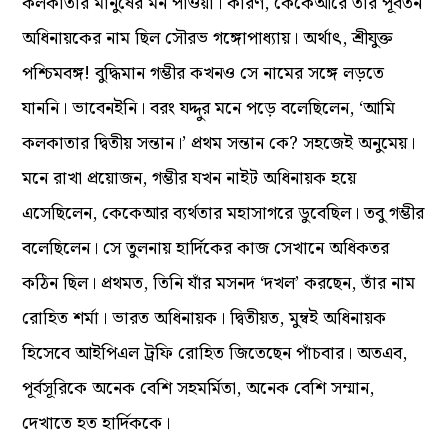
কলকাতার মানুষের মন পাওয়া। কারণ, কেকেআরে তাঁর পূর্বতন
অধিনায়কের নাম ছিল সৌরভ গঙ্গোপাধ্যায়। অর্থাৎ, শ্রীযুক্ত
পশ্চিমবঙ্গ! বুদ্ধিমান গম্ভীর কখনও সে নামের সঙ্গে লড়তে
যাননি। ভাবেনইনি। বরং যদ্দুর মনে পড়ে বলেছিলেন, ‘আমি
কলকাতার দ্বিতীয় সন্তান।’ প্রথম সন্তান কে? সহজেই অনুমেয়।
মনে রাখা প্রয়োজন, গম্ভীর যখন নাইট অধিনায়ক হয়ে
এসেছিলেন, কেকেআর ব্যর্থতার মহাসাগরে ডুবেছিল। তবু গম্ভীর
বলেছিলেন। সে তুলনায় হার্দিকের কাজ সেখানে অধিকতর
কঠিন ছিল। প্রথমত, তিনি যাঁর মসনদ ‘দখল’ করছেন, তাঁর নাম
রোহিত শর্মা। ভারত অধিনায়ক। দ্বিতীয়ত, মুম্বই অধিনায়ক
হিসেবে আইপিএল ট্রফি রোহিত জিতেছেন পাঁচবার। অতএব,
পূর্বসূরিকে অনেক বেশি সহমর্মিতা, অনেক বেশি সম্মান,
দেখাতে হত হার্দিককে।