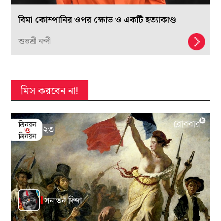
বিমা কোম্পানির ওপর ক্ষোভ ও একটি হত্যাকাণ্ড
শুভশ্রী নন্দী
মিস করবেন না!