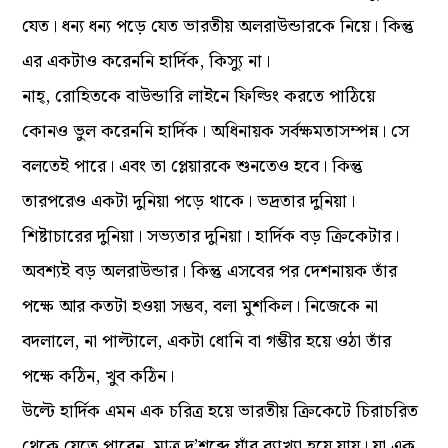
যেত। ধন্য ধন্য পড়ে যেত ভারতীয় অলরাউন্ডারকে নিয়ে। কিন্তু
এর একটাও করেননি হার্দিক, কিস্যু না।
নাহ্, রোহিতকে বাউন্ডারি লাইনে ফিল্ডিং করতে পাঠিয়ে
কোনও ভুল করেননি হার্দিক। অধিনায়ক সর্বক্ষমতাসম্পন্ন। সে
বলতেই পারে। এবং তা প্লেয়ারকে শুনতেও হবে। কিন্তু
তারপরেও একটা দুনিয়া পড়ে থাকে। ভদ্রতার দুনিয়া।
শিষ্টাচারের দুনিয়া। সভ্যতার দুনিয়া। হার্দিক বড় ক্রিকেটার।
অবশ্যই বড় অলরাউন্ডার। কিন্তু এসবের পর দেশনায়ক তাঁর
পক্ষে আর কতটা হওয়া সম্ভব, বলা‌ মুশকিল। নিজেকে না
বদলালে, না পাল্টালে, একটা ধোনি বা গম্ভীর হয়ে ওঠা তাঁর
পক্ষে কঠিন, খুব কঠিন।
উল্টে হার্দিক এমন এক চরিত্র হয়ে ভারতীয় ক্রিকেটে চিরাচরিত
থেকে যেতে পারেন, মাত্র দু’শব্দে যাঁর ব্যাখ্যা হয়ে যায়। যা এক