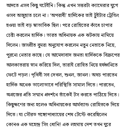
আদতে এসব কিছু ঘটেইনি। কিন্তু এখন সত্তরটা ক্যামেরার যুগে
ওসব অজুহাত চলে না। ‘অপরাধী’ হার্দিকের তাই টুইটার ট্রেন্ডিং
হওয়া তাই বড় স্বাভাবিক ছিল। পরে রোহিতের কাঁধে চাপার
চেষ্টা করলেন হার্দিক। ভারত অধিনায়ক এক ঝটকায় নামিয়ে
দিলেন। জসপ্রীত বুমরা অনুযোগ করলেন নতুন নেতাকে নিয়ে,
পুরনো নেতার কাছে। যে আমেদাবাদ জনতা হার্দিককে বিদ্রুপের
আলকাতরায় স্নান করিয়ে দিল, তারাই রোহিত নিয়ে হর্ষধ্বনিতে
ফেটে পড়ল। পৃথিবী সব দেখল, শুনল, জানল। অথচ পারতেন
হার্দিক অনেক ভালোভাবে পরিস্থিতি সামাল দিতে। পারতেন,
অগ্রজের প্রতি সম্মান প্রদর্শনে তাঁকেই টস করতে পাঠিয়ে দিতে।
কিছুক্ষণের জন্য হলেও অধিনায়কের আর্মব্যান্ড রোহিতকে দিয়ে
দিতে। যা সৌরভ গঙ্গোপাধ্যায়ের শেষ টেস্টে করেছিলেন
কোনও এক মহেন্দ্র সিং ধোনি! এক লহমায় দেশ তখন ঘুরে