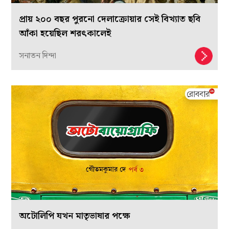
প্রায় ২০০ বছর পুরনো দেলাক্রোয়ার সেই বিখ্যাত ছবি
আঁকা হয়েছিল শরৎকালেই
সনাতন দিন্দা
অটোলিপি যখন মাতৃভাষার পক্ষে