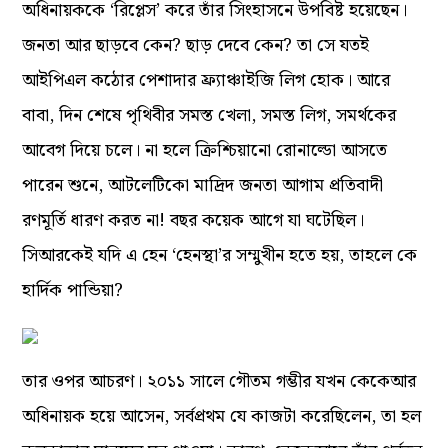
অধিনায়ককে ‘রিপ্লেস’ করে তাঁর সিংহাসনে উপবিষ্ট হয়েছেন।
জনতা আর ছাড়বে কেন? ছাড় দেবে কেন? তা সে যতই
আইপিএল কঠোর পেশাদার ফ্র্যাঞ্চাইজি লিগ হোক। আরে
বাবা, দিন শেষে পৃথিবীর সমস্ত খেলা, সমস্ত লিগ, সমর্থকের
আবেগ দিয়ে চলে। না হলে ক্রিশ্চিয়ানো রোনাল্ডো আসতে
পারেন শুনে, আটলেটিকো মাদ্রিদ জনতা আগাম প্রতিবাদী
রণমূর্তি ধারণ করত না! বছর কয়েক আগে যা ঘটেছিল।
সিআরকেই যদি এ হেন ‘হেনস্থা’র সম্মুখীন হতে হয়, তাহলে কে
হার্দিক পান্ডিয়া?
তার ওপর আচরণ। ২০১১ সালে গৌতম গম্ভীর যখন কেকেআর
অধিনায়ক হয়ে আসেন, সর্বপ্রথম যে কাজটা করেছিলেন, তা হল