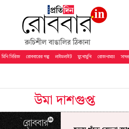
মিনি সিরিজ
রোববারের গল্প
লাইমলাইট
মুখোমুখি
রোজনামচা
সাম্প
উমা দাশগুপ্ত