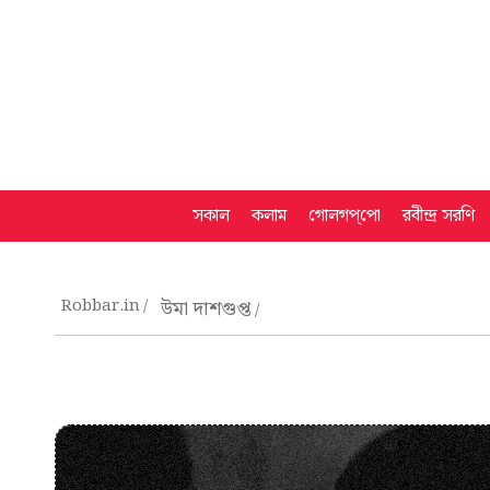
সকাল
কলাম
গোলগপ্‌পো
রবীন্দ্র সরণি
Robbar.in
উমা দাশগুপ্ত