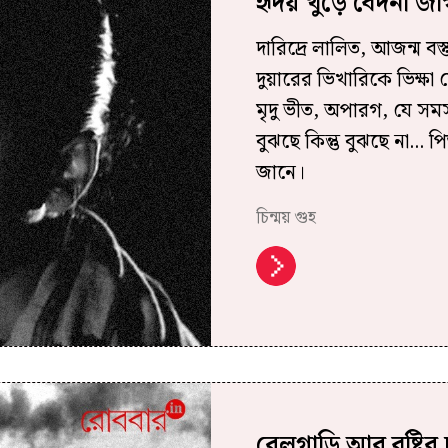
হৃদয় খুঁড়ে বেদনা জা
দারিদ্রে লালিত, আজন্ম বস
দুয়ারের ভিখারিকে ভিক্ষ
মৃদু ভীত, অপারগ, যে সম
বুঝছে কিন্তু বুঝছে না... প
জানে।
চিন্ময় গুহ
রেলগাড়ি আর বৃষ্টি