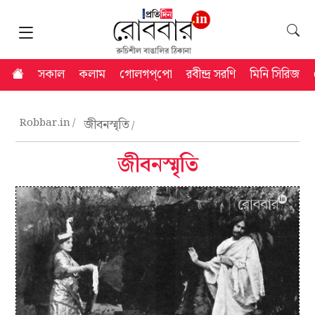
সকাল
কলাম
গোলগপ্‌পো
রবীন্দ্র সরণি
মিনি সিরিজ
Robbar.in
জীবনস্মৃতি
জীবনস্মৃতি