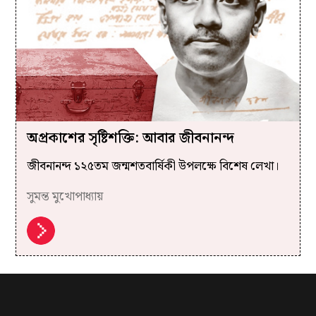
অপ্রকাশের সৃষ্টিশক্তি: আবার জীবনানন্দ
জীবনানন্দ ১২৫তম জন্মশতবার্ষিকী উপলক্ষে বিশেষ লেখা।
সুমন্ত মুখোপাধ্যায়