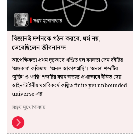
বিজ্ঞানই দর্শনকে গঠন করবে, ধর্ম নয়,
ভেবেছিলেন জীবনানন্দ
আপেক্ষিকতা প্রথম দৃঢ়ভাবে খণ্ডিত হল বনলতা সেন বইটির
'অন্ধকার' কবিতায়। 'অনন্ত আকাশগ্রন্থি'। ‘অনন্ত’ শব্দটির
‘মুক্তি’ ও ‘গ্রন্থি’ শব্দটির বন্ধন অত্যন্ত প্রখরভাবে ইঙ্গিত দেয়
আইনস্টাইনীয় মহাবিকর্ষে কল্পিত finite yet unbounded
universe-এর।
সঞ্জয় মুখোপাধ্যায়