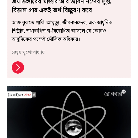
শ্রয়ডিঙ্গারের মার্জার আর জীবনানন্দের লুপ্ত
বিড়াল প্রায় একই অর্থ বিচ্ছুরণ করে
আজ বুঝতে পারি, আমৃত্যু, জীবনানন্দের, এক আধুনিক
শিল্পীর, তথাকথিত স্ব-বিরোধিতা আসলে যে কোনও
আধুনিকের পক্ষেই মৌলিক অধিকার।
সঞ্জয় মুখোপাধ্যায়