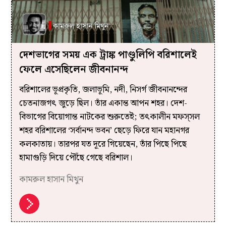
দেশভাগের সময় এক ট্রাঙ্ক পাণ্ডুলিপি বরিশালেই
ফেলে এসেছিলেন জীবনানন্দ
বরিশালের ভূপ্রকৃতি, জলাভূমি, নদী, নিসর্গ জীবনানন্দের
চেতনাজগৎ জুড়ে ছিল। তাঁর একান্ত আপন শহর। দেশ-
বিভাগের বিয়োগান্ত নাটকের শুরুতেই; তৎকালীন মফস্‌সল
শহর বরিশালের ‘সর্বানন্দ ভবন’ ছেড়ে ফিরে যান মহানগর
কলকাতায়। তারপর যত দূরে গিয়েছেন, তাঁর পিছে পিছে
হামাগুড়ি দিয়ে পৌঁছে গেছে বরিশাল।
কামরুল হাসান মিথুন