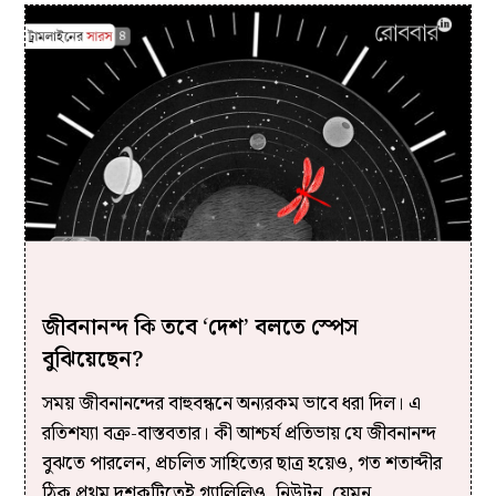
জীবনানন্দ কি তবে ‘দেশ’ বলতে স্পেস
বুঝিয়েছেন?
সময় জীবনানন্দের বাহুবন্ধনে অন্যরকম ভাবে ধরা দিল। এ
রতিশয্যা বক্র-বাস্তবতার। কী আশ্চর্য প্রতিভায় যে জীবনানন্দ
বুঝতে পারলেন, প্রচলিত সাহিত্যের ছাত্র হয়েও, গত শতাব্দীর
ঠিক প্রথম দশকটিতেই গ্যালিলিও, নিউটন, যেমন