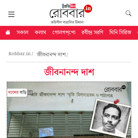
সকাল
কলাম
গোলগপ্‌পো
রবীন্দ্র সরণি
মিনি সিরিজ
Robbar.in
জীবনানন্দ দাশ
জীবনানন্দ দাশ