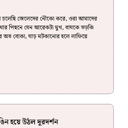
দিয়ে চলেছি জেলেদের নৌকো করে, ওরা আমাদের
াথার পিছনে যেন আরেকটা মুখ, বাঘকে ভড়কি
আর অত বোকা, ঘাড় মটকানোর হলে লাফিয়ে
িন হয়ে উঠল দূরদর্শন