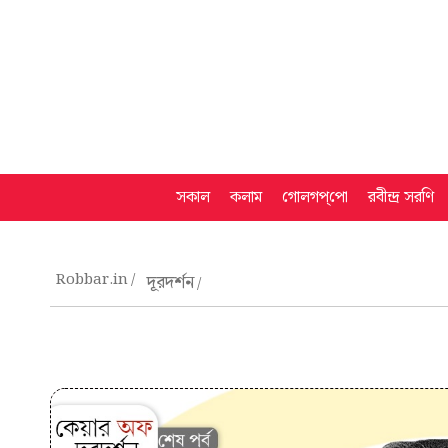
সকাল
কলাম
গোলগপ্‌পো
রবীন্দ্র সরণি
Robbar.in
দূরদর্শন