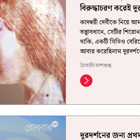
বিরুদ্ধাচরণ করেই দূ
কাদম্বরী দেবীকে নিয়ে 
তত্ত্বাবধানে, সেটির শিরোন
থাকি, একটি সিডিও বেরিয়
আবার করেছিলাম দূরদর্শন
চৈতালি দাশগুপ্ত
দূরদর্শনের জন্য প্র