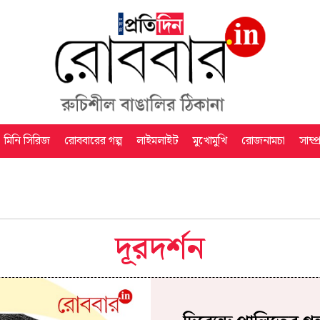
মিনি সিরিজ
রোববারের গল্প
লাইমলাইট
মুখোমুখি
রোজনামচা
সাম্প
দূরদর্শন