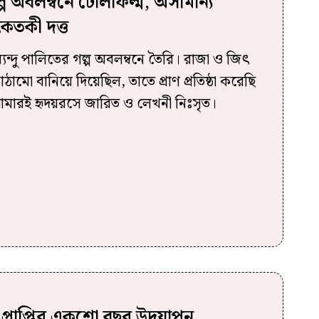
ল্প অবলম্বনে টেলিফিল্ম, অসামান্য
েতকী দত্ত
্যেন্দু পালিতের গল্প অবলম্বনে তৈরি। রাজা ও জিৎ
াঠামো বানিয়ে দিয়েছিল, তাতে প্রাণ প্রতিষ্ঠা করেছি
আমারই হৃদয়রসে জারিত ও লেখনী নিঃসৃত।
ল প্রাপ্তির একশো বছর উদযাপন