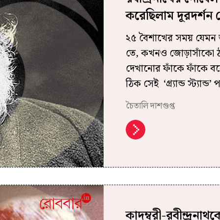
করেছিলাম দূরদর্শন কে
২৫ বৈশাখের সময় যেমন অ
তে, কখনও জোড়াসাঁকো ঠাক
দেখানোর ফাঁকে ফাঁকে বলে
ঠিক সেই ‘গ্র্যান্ড স্ট্যান
চৈতালি দাশগুপ্ত
কাদম্বরী-রবীন্দ্রনাথ