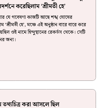
রদর্শনে করেছিলাম ‘শ্রীমতী হে’
আমার যে গবেষণা কাজটি আছে শঙ্খ ঘোষের
াম ‘শ্রীমতী হে’, মঞ্চে এই অনুষ্ঠান বারে বারে করে
েছিল ওই নামে হিন্দুস্থানের রেকর্ডস থেকে। সেটি
ের জন্য।
থম তথ্যচিত্র করা আসলে ছিল