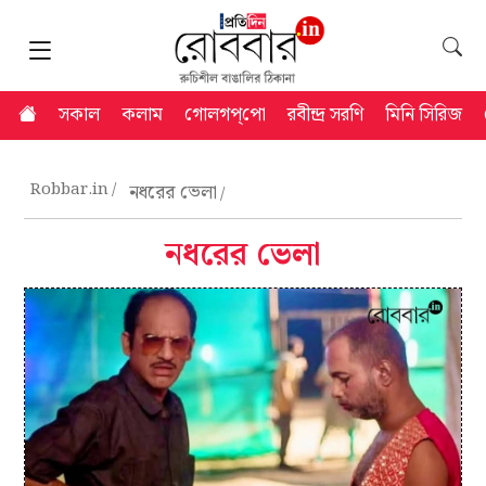
সকাল
কলাম
গোলগপ্‌পো
রবীন্দ্র সরণি
মিনি সিরিজ
Robbar.in
নধরের ভেলা
নধরের ভেলা