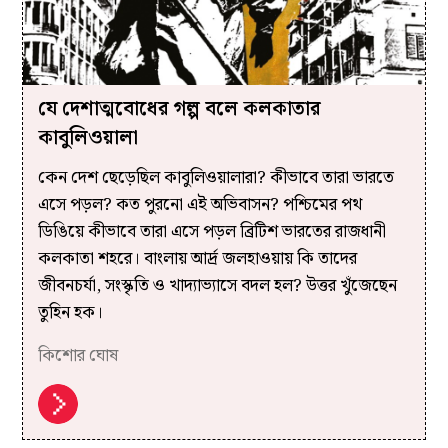
যে দেশাত্মবোধের গল্প বলে কলকাতার
কাবুলিওয়ালা
কেন দেশ ছেড়েছিল কাবুলিওয়ালারা? কীভাবে তারা ভারতে
এসে পড়ল? কত পুরনো এই অভিবাসন? পশ্চিমের পথ
ডিঙিয়ে কীভাবে তারা এসে পড়ল ব্রিটিশ ভারতের রাজধানী
কলকাতা শহরে। বাংলায় আর্দ্র জলহাওয়ায় কি তাদের
জীবনচর্যা, সংস্কৃতি ও খাদ্যাভ্যাসে বদল হল? উত্তর খুঁজেছেন
তুহিন হক।
কিশোর ঘোষ