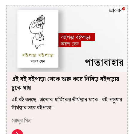
এই বই বইপাড়া থেকে শুরু করে নিবিড় বইপড়ায়
ঢুকে যায়
এই বই বলছে, ‘প্রত্যেক ধার্মিকের তীর্থস্থান থাকে। বই-পড়ুয়ার
তীর্থস্থান তবে বইপাড়া’।
রোদ্দুর মিত্র