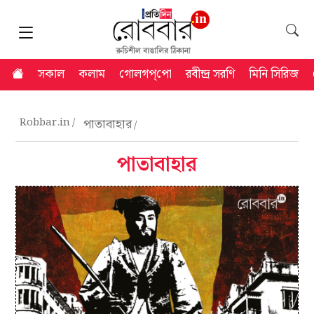
সকাল
কলাম
গোলগপ্‌পো
রবীন্দ্র সরণি
মিনি সিরিজ
Robbar.in
পাতাবাহার
পাতাবাহার