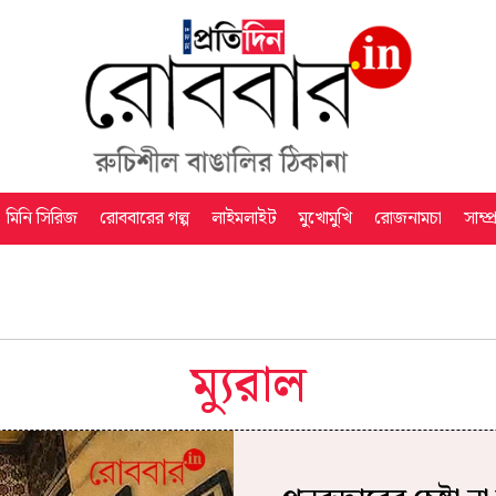
মিনি সিরিজ
রোববারের গল্প
লাইমলাইট
মুখোমুখি
রোজনামচা
সাম্প
ম্যুরাল