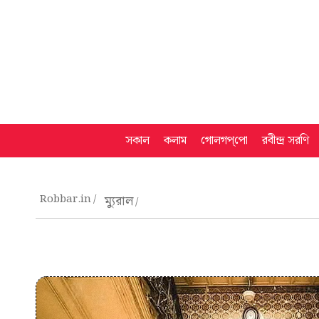
সকাল
কলাম
গোলগপ্‌পো
রবীন্দ্র সরণি
Robbar.in
ম্যুরাল