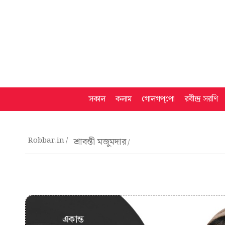
সকাল
কলাম
গোলগপ্‌পো
রবীন্দ্র সরণি
Robbar.in
শ্রাবন্তী মজুমদার