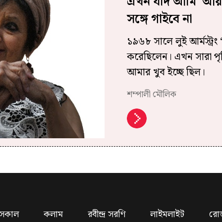
এখন যদি আমি ‘আয় 
সঙ্গে গাইবে না
১৯৬৮ সালে লুই আর্মস্ট্রং 
করেছিলেন। এখন সারা পৃথ
আমার খুব ইচ্ছে ছিল।
শম্পালী মৌলিক
সকাল
কলাম
রবীন্দ্র সরণি
লাইমলাইট
রো