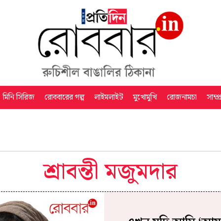
মিনি সিরিজ
রোববারের গল্প
লাইমলাইট
মুখোমুখি
রোজনামচা
সাম্প
শ্রাবন্তী মজুমদার