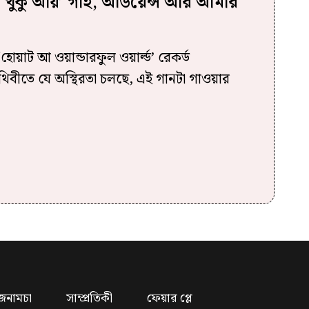
খুকু আয়’ গাই, অডিয়েন্স আর আমার
‘হোয়াট আ ওয়ান্ডারফুল ওয়ার্ল্ড’ রেকর্ড
িবীতে যে অস্থিরতা চলছে, এই গানটা গাওয়ার
জনামচা
সাম্প্রতিকী
ফেয়ার প্লে