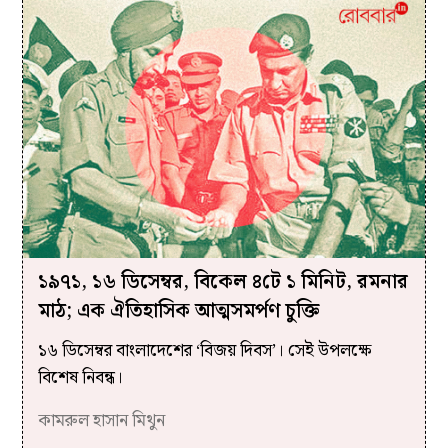
১৯৭১, ১৬ ডিসেম্বর, বিকেল ৪টে ১ মিনিট, রমনার
মাঠ; এক ঐতিহাসিক আত্মসমর্পণ চুক্তি
১৬ ডিসেম্বর বাংলাদেশের ‘বিজয় দিবস’। সেই উপলক্ষে
বিশেষ নিবন্ধ।
কামরুল হাসান মিথুন