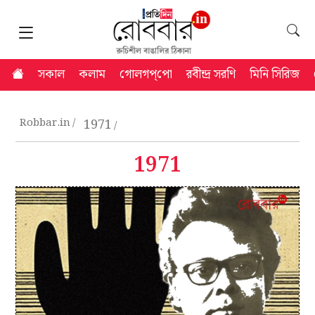
সকাল
কলাম
গোলগপ্‌পো
রবীন্দ্র সরণি
মিনি সিরিজ
Robbar.in
1971
1971