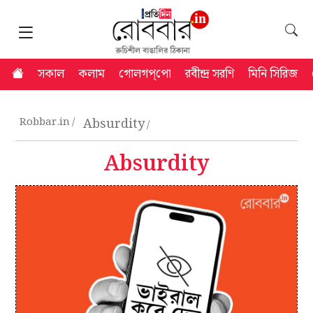
সকাল
কলাম
গোলগপ্‌পো
রবীন্দ্র সরণি
মিনি সিরিজ
Robbar.in
Absurdity
Absurdity