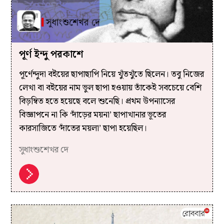
পূর্ণ ইন্দু পরকাশে
পূর্ণেন্দুদা বইয়ের ছাপাছাপি নিয়ে খুঁতখুঁতে ছিলেন। তবু নিজের
লেখা বা বইয়ের নাম ভুল ছাপা হওয়ায় তাঁকেই সবচেয়ে বেশি
বিড়ম্বিত হতে হয়েছে বলে শুনেছি। প্রথম উপন্যাসের
বিজ্ঞাপনে না কি ‘দাঁড়ের ময়না’ ছাপাখানার ভূতের
কারসাজিতে ‘দাঁতের ময়লা’ ছাপা হয়েছিল।
সুধাংশুশেখর দে