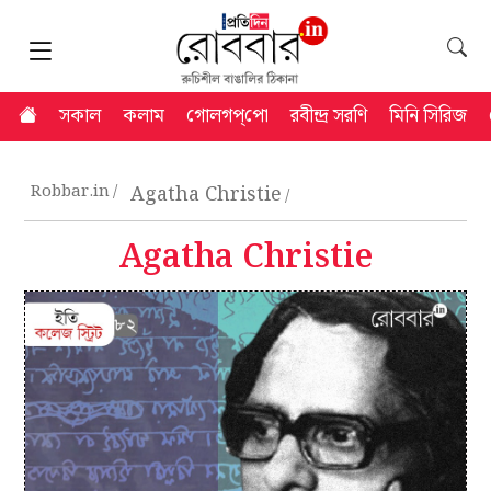
সকাল
কলাম
গোলগপ্‌পো
রবীন্দ্র সরণি
মিনি সিরিজ
Robbar.in
Agatha Christie
Agatha Christie