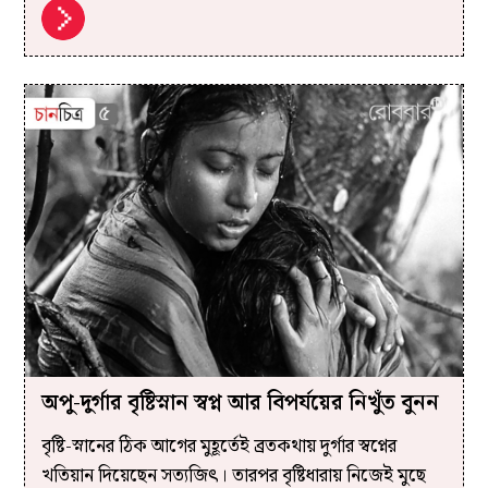
অপু-দুর্গার বৃষ্টিস্নান স্বপ্ন আর বিপর্যয়ের নিখুঁত বুনন
বৃষ্টি-স্নানের ঠিক আগের মুহূর্তেই ব্রতকথায় দুর্গার স্বপ্নের
খতিয়ান দিয়েছেন সত্যজিৎ। তারপর বৃষ্টিধারায় নিজেই মুছে