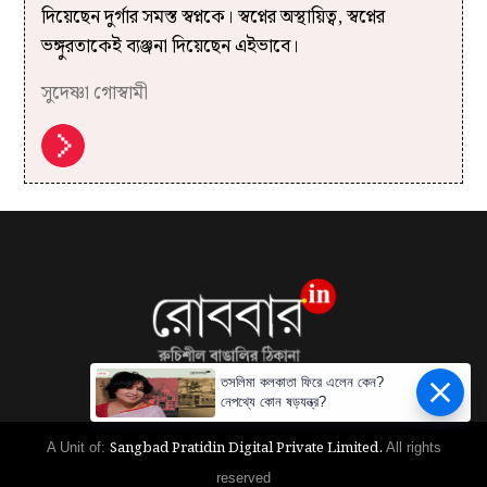
দিয়েছেন দুর্গার সমস্ত স্বপ্নকে। স্বপ্নের অস্থায়িত্ব, স্বপ্নের
ভঙ্গুরতাকেই ব্যঞ্জনা দিয়েছেন এইভাবে।
সুদেষ্ণা গোস্বামী
তসলিমা কলকাতা ফিরে এলেন কেন?
নেপথ্যে কোন ষড়যন্ত্র?
Sangbad Pratidin Digital Private Limited.
A Unit of:
All rights
reserved