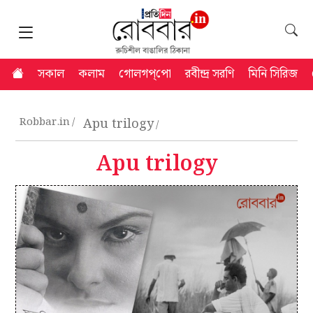
সকাল
কলাম
গোলগপ্‌পো
রবীন্দ্র সরণি
মিনি সিরিজ
Robbar.in
Apu trilogy
Apu trilogy