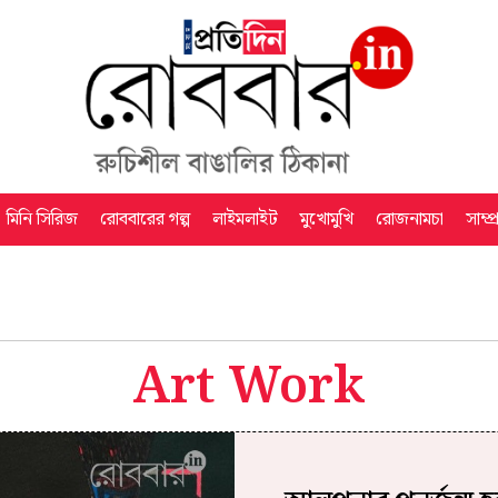
মিনি সিরিজ
রোববারের গল্প
লাইমলাইট
মুখোমুখি
রোজনামচা
সাম্প
Art Work