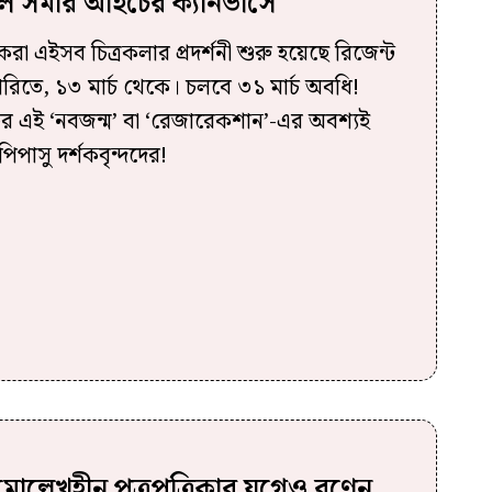
হল সমীর আইচের ক্যানভাসে
রা এইসব চিত্রকলার প্রদর্শনী শুরু হয়েছে রিজেন্ট
রিতে, ১৩ মার্চ থেকে। চলবে ৩১ মার্চ অবধি!
ের এই ‘নবজন্ম’ বা ‘রেজারেকশান’-এর অবশ্যই
-পিপাসু দর্শকবৃন্দদের!
োল্লেখহীন পত্রপত্রিকার যুগেও রণেন