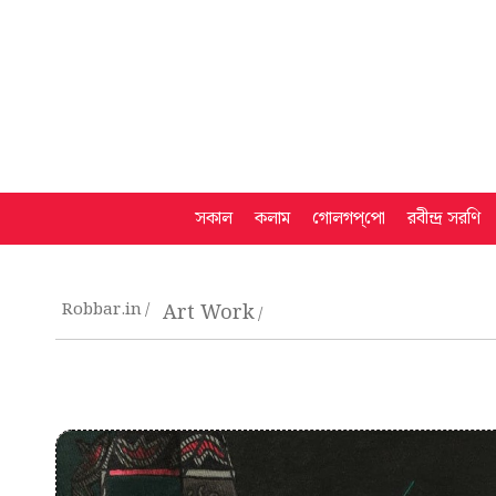
সকাল
কলাম
গোলগপ্‌পো
রবীন্দ্র সরণি
Robbar.in
Art Work