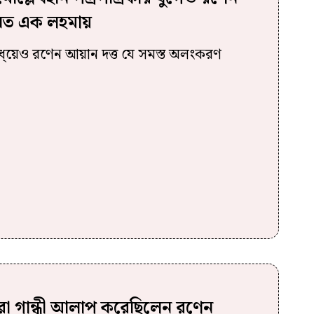
যেত এক লহমায়
র মধ্য়েও রণেন আয়ান দত্ত যে সমস্ত অলংকরণ
দিরা গান্ধী আলাপ করেছিলেন রণেন