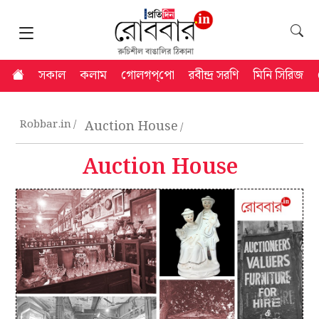
সকাল
কলাম
গোলগপ্‌পো
রবীন্দ্র সরণি
মিনি সিরিজ
Robbar.in
Auction House
Auction House