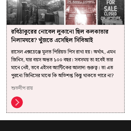
রবিঠাকুরের নোবেল লুকানো ছিল কলকাতার
নিলামঘরে? খুঁজতে এসেছিল সিবিআই
রাসেল এক্সচেঞ্জে মূলত পিরিয়ড পিস রাখা হয়। অর্থাৎ, এমন
জিনিস, যার বয়স অন্তত ১০০ বছর। সবসময় তা হবেই তার
মানে নেই, তবে এইসব অ্যান্টিকের আলাদা গুরুত্ব। তা এত
পুরনো জিনিসের মাঝে কি অভিশপ্ত কিছু থাকতে পারে না?
শুভদীপ রায়