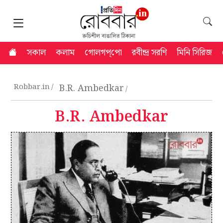
সকাল
কলাম
গোলগপ্‌পো
রবীন্দ্র সরণি
মিনি সিরিজ
Robbar.in
B.R. Ambedkar
B.R. Ambedkar