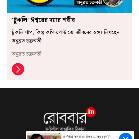
‘টুকলি’ ঈশ্বরের দয়ার শরীর
টুকলি পাপ, কিন্তু কপি-পেস্ট তো জীবনের অঙ্গ। লিখছেন
অনুব্রত চক্রবর্তী।
অনুব্রত চক্রবর্তী
তসলিমা কলকাতা ফিরে এলেন কেন?