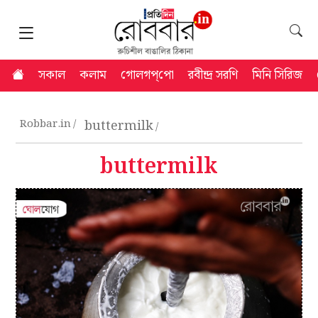
সকাল
কলাম
গোলগপ্‌পো
রবীন্দ্র সরণি
মিনি সিরিজ
Robbar.in
buttermilk
buttermilk