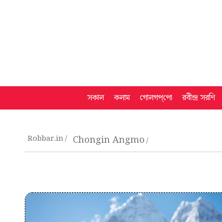
সকাল
কলাম
গোলগপ্‌পো
রবীন্দ্র সরণি
Robbar.in
Chongin Angmo