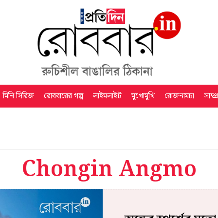
মিনি সিরিজ
রোববারের গল্প
লাইমলাইট
মুখোমুখি
রোজনামচা
সাম্প
Chongin Angmo