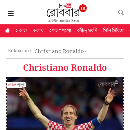
সকাল
কলাম
গোলগপ্‌পো
রবীন্দ্র সরণি
মিনি সিরিজ
Robbar.in
Christiano Ronaldo
Christiano Ronaldo