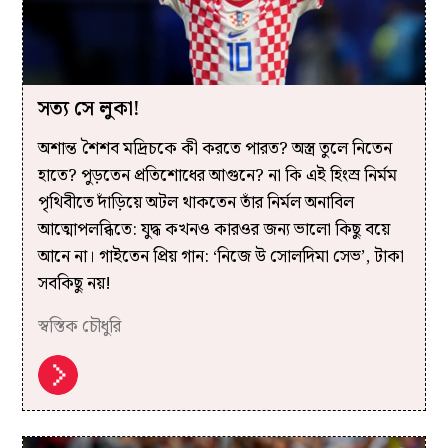
সত্য সে লুকা!
অশান্ত শৈশব মদ্রিচকে কী করতে পারত? অস্ত্র তুলে নিতেন
হাতে? পুড়তেন প্রতিশোধের আগুনে? না কি এই হিংস্র নির্মম
পৃথিবীতে দাঁড়িয়ে অটল থাকতেন তাঁর নির্মল অনাবিল
আত্মোপলব্ধিতে: যুদ্ধ কখনও কারওর জন্য ভালো কিছু বয়ে
আনে না। গাইতেন প্রিয় গান: ‘নিজে উ সোলদিমা সেভ’, টাকা
সবকিছু নয়!
স্বস্তিক চৌধুরি