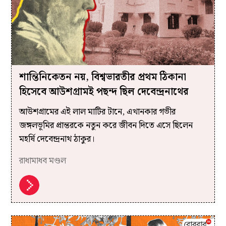
শান্তিনিকেতন নয়, বিশ্বভারতীর প্রথম ঠিকানা
হিসেবে আউশগ্রামই পছন্দ ছিল দেবেন্দ্রনাথের
আউশগ্রামের এই লাল মাটির টানে, এখানকার গভীর
জঙ্গলভূমির প্রান্তরকে নতুন করে জীবন দিতে এসে ছিলেন
মহর্ষি দেবেন্দ্রনাথ ঠাকুর।
রাধামাধব মণ্ডল