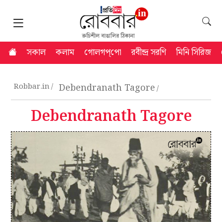
সকাল
কলাম
গোলগপ্‌পো
রবীন্দ্র সরণি
মিনি সিরিজ
Robbar.in
Debendranath Tagore
Debendranath Tagore