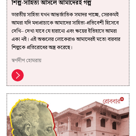
শিল্প-সাহিত্য আসলে আমাদেরই গল্প
ভারতীয় সাহিত্য যখন আন্তর্জাতিক সমাদর পাচ্ছে, সেরকমই
আমরা যদি মধ্যপ্রাচ্যকে আমাদের সাহিত্য-প্রতিবেশী হিসেবে
দেখি– দেখা যাবে যে হারানো এবং ক্ষয়ের ইতিহাসে আমরা
একা নই। এই অঞ্চলের লোকেরাও আমাদেরই মতো বারবার
শিল্পকে প্রতিরোধের অস্ত্র করেছে।
স্বর্ণদীপ হোমরায়