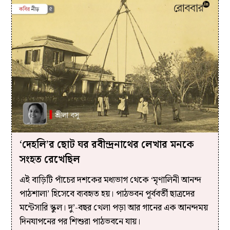
‘দেহলি’র ছোট ঘর রবীন্দ্রনাথের লেখার মনকে
সংহত রেখেছিল
এই বাড়িটি পাঁচের দশকের মধ্যভাগ থেকে ‘মৃণালিনী আনন্দ
পাঠশালা’ হিসেবে ব্যবহৃত হয়। পাঠভবন পূর্ববর্তী ছাত্রদের
মন্টেসারি স্কুল। দু’-বছর খেলা পড়া আর গানের এক আনন্দময়
দিনযাপনের পর শিশুরা পাঠভবনে যায়।