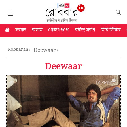
সকাল
কলাম
গোলগপ্‌পো
রবীন্দ্র সরণি
মিনি সিরিজ
Robbar.in
Deewaar
Deewaar