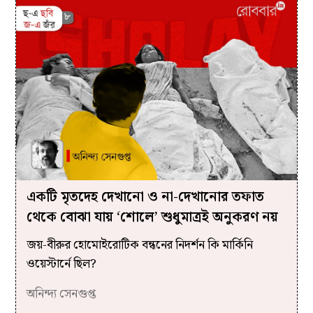
একটি মৃতদেহ দেখানো ও না-দেখানোর তফাত
থেকে বোঝা যায় ‘শোলে’ শুধুমাত্রই অনুকরণ নয়
জয়-বীরুর হোমোইরোটিক বন্ধনের নিদর্শন কি মার্কিনি
ওয়েস্টার্নে ছিল?
অনিন্দ্য সেনগুপ্ত