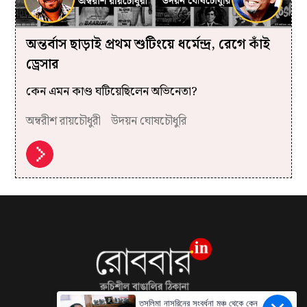
অন্তর্বাস ছাড়াই প্রথম শুটিংয়ে ধর্মেন্দ্র, রেগে কাঁই
ড্রেসার
কেন এমন কাণ্ড ঘটিয়েছিলেন অভিনেতা?
অম্বরীশ রায়চৌধুরী
উদয়ন ঘোষচৌধুরি
তসলিমা নাসরিনের সংবর্ধনা মঞ্চ থেকে কেন