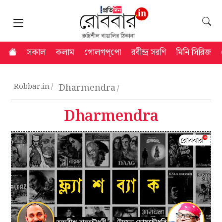
সকাল
কলাম
গোলগপ্‌পো
রবীন্দ্র সরণি
মিনি সিরিজ
Robbar.in
Dharmendra
Dharmendra